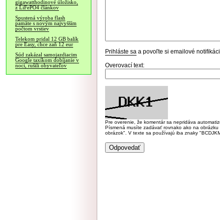
gigawatthodinové úložisko,
z LiFePO4 článkov
Spustená výroba flash
pamäte s novým najvyšším
počtom vrstiev
Telekom pridal 12 GB balík
pre Easy, chce zaň 12 eur
Prihláste sa
a povoľte si emailové notifiká
Súd zakázal samojazdiacim
Google taxíkom dobíjanie v
Overovací text:
noci, rušili obyvateľov
Pre overenie, že komentár sa nepridáva automatizov
Písmená musíte zadávať rovnako ako na obrázku veľk
obrázok". V texte sa používajú iba znaky "BC