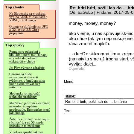
Top články
Re: briti briti, pošli ich do ... br
Od: baGoLo | Pridané: 2017-05-0
Na Slovensku sa v tichosti
vypína ADSL v lokalitách s
VDSL, už 31. mája
money, money, money?
Orange sa doťahuje na UPC
a O2, spustí 2.5 Gbps
ako vieme, u nás spravuje sk-ni
pripojenie
ako chce (ak tým neporušuje iné
rána zmeniť majiteľa.
Top správy
Rumunsko odstrelmi a
...a keďže súkromná firma zrejme
blokádou mení tok Dunaja,
(na naivitu sme už trochu starí, 
aby udržalo jadrovú
elektráreň v chode
vyvíjať ďalej...
Joj Play výrazne zdražuje
Odpovedať
Chrome sa bude
aktualizovať dvakrát
týždenne, v budúcnosti sa
Meno:
bude aktualizovať bez
reštartov
Slovensko.sk má opäť
Titulok:
technické problémy
Maďarsko jadrovú elektráreň
nakoniec kompletne
neodstavilo, Rumunsko mení
Text:
tok Dunaja
Železnice znižujú kvôli teplu
rýchlosť iba na 50 km/h,
spôsobuje to meškanie
V Poľsku spustili takmer