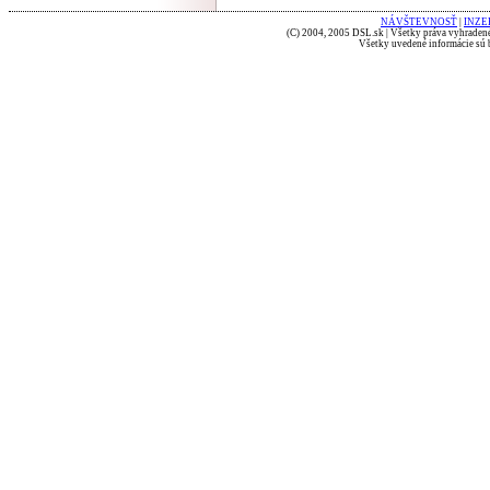
NÁVŠTEVNOSŤ
|
INZE
(C) 2004, 2005 DSL.sk | Všetky práva vyhradené
Všetky uvedené informácie sú b