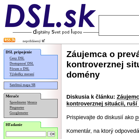
neprihlásený
Záujemca o prev
DSL pripojenie
Ceny DSL
kontroverznej sit
Dostupnosť DSL
Fórum o DSL
domény
Výsledky meraní
Satelitná mapa SR
Diskusia k článku:
Záujemc
Merače
kontroverznej situácii, ru
Speedmeter
Merania
Pingmeter
Googlemeter
Prispievajte do diskusií ako
p
Hľadanie
Komentár, na ktorý odpovedá