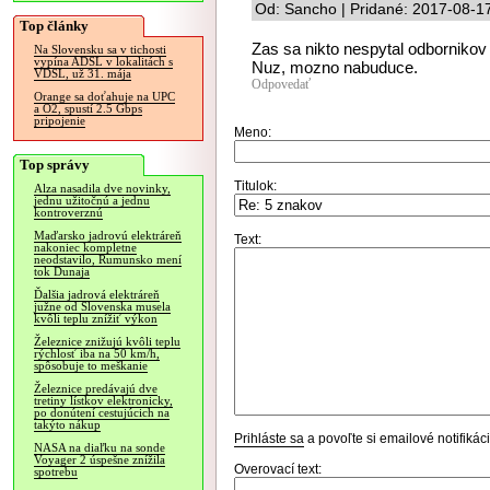
Od: Sancho | Pridané: 2017-08-1
Top články
Zas sa nikto nespytal odbornikov 
Na Slovensku sa v tichosti
vypína ADSL v lokalitách s
Nuz, mozno nabuduce.
VDSL, už 31. mája
Odpovedať
Orange sa doťahuje na UPC
a O2, spustí 2.5 Gbps
pripojenie
Meno:
Top správy
Titulok:
Alza nasadila dve novinky,
jednu užitočnú a jednu
kontroverznú
Maďarsko jadrovú elektráreň
Text:
nakoniec kompletne
neodstavilo, Rumunsko mení
tok Dunaja
Ďalšia jadrová elektráreň
južne od Slovenska musela
kvôli teplu znížiť výkon
Železnice znižujú kvôli teplu
rýchlosť iba na 50 km/h,
spôsobuje to meškanie
Železnice predávajú dve
tretiny lístkov elektronicky,
po donútení cestujúcich na
takýto nákup
Prihláste sa
a povoľte si emailové notifiká
NASA na diaľku na sonde
Voyager 2 úspešne znížila
Overovací text:
spotrebu