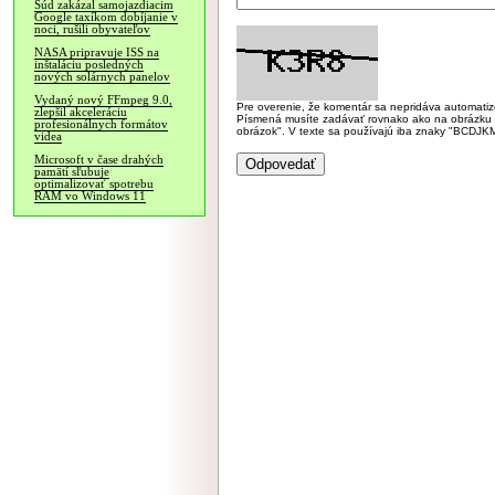
Súd zakázal samojazdiacim
Google taxíkom dobíjanie v
noci, rušili obyvateľov
NASA pripravuje ISS na
inštaláciu posledných
nových solárnych panelov
Vydaný nový FFmpeg 9.0,
Pre overenie, že komentár sa nepridáva automatizov
zlepšil akceleráciu
Písmená musíte zadávať rovnako ako na obrázku veľk
profesionálnych formátov
obrázok". V texte sa používajú iba znaky "BC
videa
Microsoft v čase drahých
pamätí sľubuje
optimalizovať spotrebu
RAM vo Windows 11