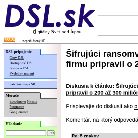
neprihlásený
Šifrujúci ransom
DSL pripojenie
Ceny DSL
firmu pripravil o
Dostupnosť DSL
Fórum o DSL
Výsledky meraní
Satelitná mapa SR
Diskusia k článku:
Šifrujúc
pripravil o 200 až 300 mili
Merače
Speedmeter
Merania
Prispievajte do diskusií ako
p
Pingmeter
Googlemeter
Komentár, na ktorý odpovedá
Hľadanie
Re: 5 znakov