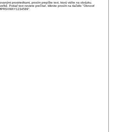
anými prostriedkami, prosím prepíšte text, ktorý vidíte na obrázku.
é. Pokiaľ text neviete prečítať, kliknite prosím na tlačidlo "Obnoviť
DJKMPRSVWXY1234589".