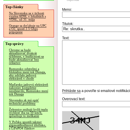
Odpovedať
Top články
Meno:
Na Slovensku sa v tichosti
vypína ADSL v lokalitách s
VDSL, už 31. mája
Titulok:
Orange sa doťahuje na UPC
a O2, spustí 2.5 Gbps
pripojenie
Text:
Top správy
Chrome sa bude
aktualizovať dvakrát
týždenne, v budúcnosti sa
bude aktualizovať bez
reštartov
Rumunsko odstrelmi a
blokádou mení tok Dunaja,
aby udržalo jadrovú
elektráreň v chode
Maďarsko jadrovú elektráreň
nakoniec kompletne
Prihláste sa
a povoľte si emailové notifiká
neodstavilo, Rumunsko mení
tok Dunaja
Overovací text:
Slovensko.sk má opäť
technické problémy
Železnice znižujú kvôli teplu
rýchlosť iba na 50 km/h,
spôsobuje to meškanie
V Poľsku spustili takmer
gigawatthodinové úložisko,
z LiFePO4 článkov