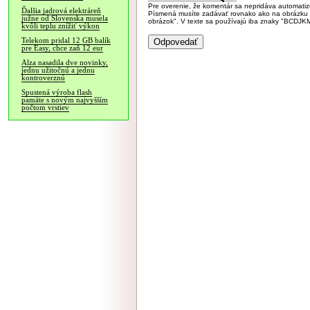
Pre overenie, že komentár sa nepridáva automatizov
Ďalšia jadrová elektráreň
Písmená musíte zadávať rovnako ako na obrázku veľk
južne od Slovenska musela
obrázok". V texte sa používajú iba znaky "BC
kvôli teplu znížiť výkon
Telekom pridal 12 GB balík
pre Easy, chce zaň 12 eur
Alza nasadila dve novinky,
jednu užitočnú a jednu
kontroverznú
Spustená výroba flash
pamäte s novým najvyšším
počtom vrstiev