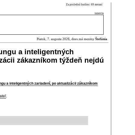
Za poslednú hodinu: 69 meraní
inzercia
Piatok, 7. augusta 2026, dnes má meniny
Štefánia
ngu a inteligentných
izácii zákazníkom týždeň nejdú
u a inteligentných zariadení, po aktualizácii zákazníkom
ateľ
.