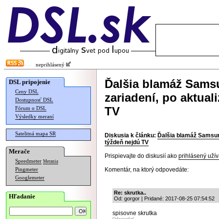
neprihlásený
Ďalšia blamáž Samsu
DSL pripojenie
Ceny DSL
zariadení, po aktual
Dostupnosť DSL
TV
Fórum o DSL
Výsledky meraní
Satelitná mapa SR
Diskusia k článku:
Ďalšia blamáž Samsung
týždeň nejdú TV
Merače
Prispievajte do diskusií ako
prihlásený užív
Speedmeter
Merania
Komentár, na ktorý odpovedáte:
Pingmeter
Googlemeter
Re: skrutka..
Hľadanie
Od: gorgor | Pridané: 2017-08-25 07:54:52
spisovne skrutka