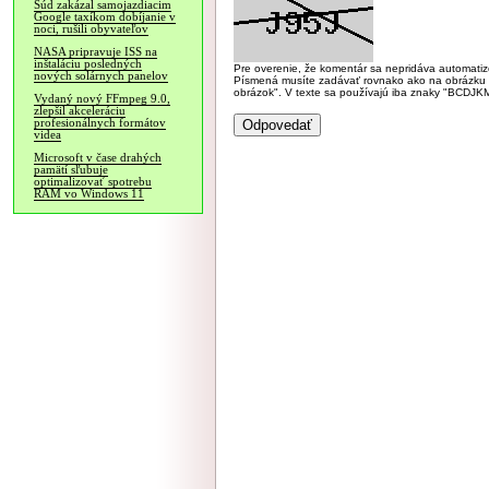
Súd zakázal samojazdiacim
Google taxíkom dobíjanie v
noci, rušili obyvateľov
NASA pripravuje ISS na
inštaláciu posledných
Pre overenie, že komentár sa nepridáva automatizov
nových solárnych panelov
Písmená musíte zadávať rovnako ako na obrázku veľk
obrázok". V texte sa používajú iba znaky "BC
Vydaný nový FFmpeg 9.0,
zlepšil akceleráciu
profesionálnych formátov
videa
Microsoft v čase drahých
pamätí sľubuje
optimalizovať spotrebu
RAM vo Windows 11