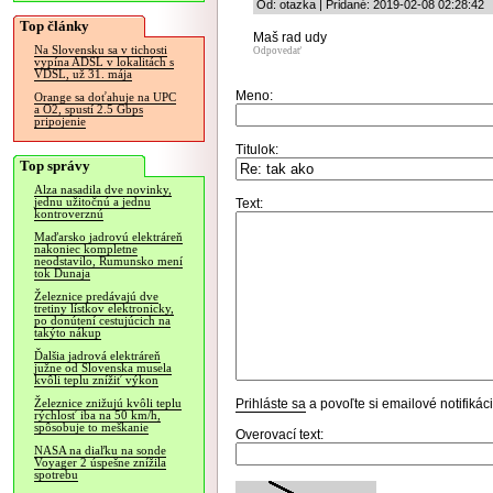
Od: otazka | Pridané: 2019-02-08 02:28:42
Top články
Maš rad udy
Na Slovensku sa v tichosti
Odpovedať
vypína ADSL v lokalitách s
VDSL, už 31. mája
Meno:
Orange sa doťahuje na UPC
a O2, spustí 2.5 Gbps
pripojenie
Titulok:
Top správy
Alza nasadila dve novinky,
jednu užitočnú a jednu
Text:
kontroverznú
Maďarsko jadrovú elektráreň
nakoniec kompletne
neodstavilo, Rumunsko mení
tok Dunaja
Železnice predávajú dve
tretiny lístkov elektronicky,
po donútení cestujúcich na
takýto nákup
Ďalšia jadrová elektráreň
južne od Slovenska musela
kvôli teplu znížiť výkon
Prihláste sa
a povoľte si emailové notifiká
Železnice znižujú kvôli teplu
rýchlosť iba na 50 km/h,
spôsobuje to meškanie
Overovací text:
NASA na diaľku na sonde
Voyager 2 úspešne znížila
spotrebu