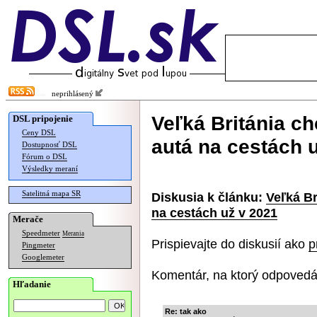
neprihlásený
Veľká Británia c
DSL pripojenie
Ceny DSL
autá na cestách 
Dostupnosť DSL
Fórum o DSL
Výsledky meraní
Satelitná mapa SR
Diskusia k článku:
Veľká Br
na cestách už v 2021
Merače
Speedmeter
Merania
Prispievajte do diskusií ako
p
Pingmeter
Googlemeter
Komentár, na ktorý odpovedá
Hľadanie
Re: tak ako