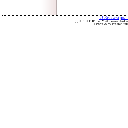
NÁVŠTEVNOSŤ
|
INZE
(C) 2004, 2005 DSL.sk | Všetky práva vyhradené
Všetky uvedené informácie sú b