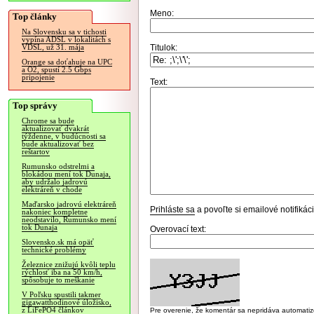
Meno:
Top články
Na Slovensku sa v tichosti
vypína ADSL v lokalitách s
Titulok:
VDSL, už 31. mája
Orange sa doťahuje na UPC
a O2, spustí 2.5 Gbps
pripojenie
Text:
Top správy
Chrome sa bude
aktualizovať dvakrát
týždenne, v budúcnosti sa
bude aktualizovať bez
reštartov
Rumunsko odstrelmi a
blokádou mení tok Dunaja,
aby udržalo jadrovú
elektráreň v chode
Maďarsko jadrovú elektráreň
Prihláste sa
a povoľte si emailové notifiká
nakoniec kompletne
neodstavilo, Rumunsko mení
tok Dunaja
Overovací text:
Slovensko.sk má opäť
technické problémy
Železnice znižujú kvôli teplu
rýchlosť iba na 50 km/h,
spôsobuje to meškanie
V Poľsku spustili takmer
gigawatthodinové úložisko,
z LiFePO4 článkov
Pre overenie, že komentár sa nepridáva automatizov