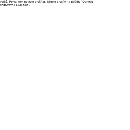
é. Pokiaľ text neviete prečítať, kliknite prosím na tlačidlo "Obnoviť
DJKMPRSVWXY1234589".