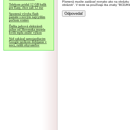
Písmená musíte zadávať rovnako ako na obrázku veľk
Telekom pridal 12 GB balík
obrázok". V texte sa používajú iba znaky "BC
pre Easy, chce zaň 12 eur
Spustená výroba flash
pamäte s novým najvyšším
počtom vrstiev
Ďalšia jadrová elektráreň
južne od Slovenska musela
kvôli teplu znížiť výkon
Súd zakázal samojazdiacim
Google taxíkom dobíjanie v
noci, rušili obyvateľov