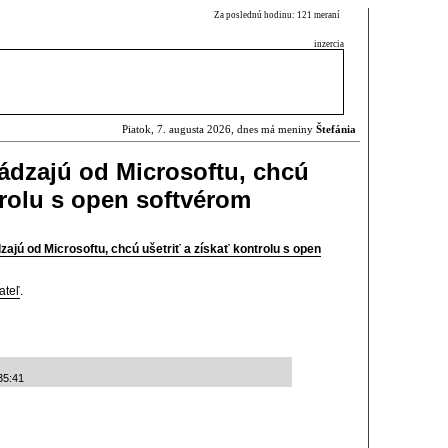
Za poslednú hodinu: 121 meraní
inzercia
Piatok, 7. augusta 2026, dnes má meniny
Štefánia
hádzajú od Microsoftu, chcú
trolu s open softvérom
zajú od Microsoftu, chcú ušetriť a získať kontrolu s open
ateľ
.
35:41