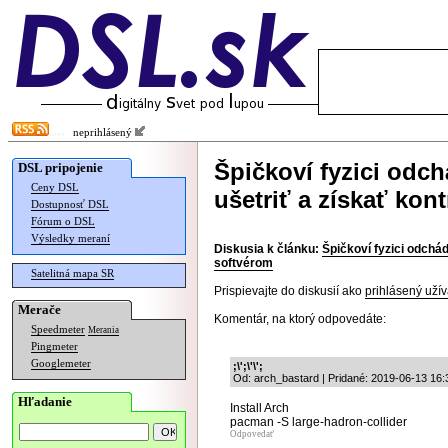
neprihlásený
Špičkoví fyzici odc
DSL pripojenie
Ceny DSL
ušetriť a získať kon
Dostupnosť DSL
Fórum o DSL
Výsledky meraní
Diskusia k článku:
Špičkoví fyzici odchád
softvérom
Satelitná mapa SR
Prispievajte do diskusií ako
prihlásený užív
Merače
Komentár, na ktorý odpovedáte:
Speedmeter
Merania
Pingmeter
Googlemeter
;\';\'\';
Od: arch_bastard | Pridané: 2019-06-13 16:
Hľadanie
Install Arch
pacman -S large-hadron-collider
Odpovedať