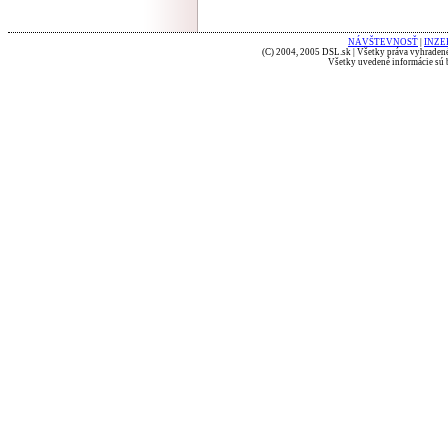
NÁVŠTEVNOSŤ
|
INZE
(C) 2004, 2005 DSL.sk | Všetky práva vyhradené
Všetky uvedené informácie sú b