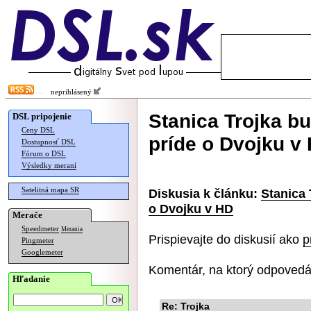
neprihlásený
Stanica Trojka b
DSL pripojenie
Ceny DSL
príde o Dvojku v
Dostupnosť DSL
Fórum o DSL
Výsledky meraní
Satelitná mapa SR
Diskusia k článku:
Stanica
o Dvojku v HD
Merače
Speedmeter
Merania
Prispievajte do diskusií ako
p
Pingmeter
Googlemeter
Komentár, na ktorý odpovedá
Hľadanie
Re: Trojka