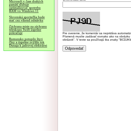
Microsoft v čase drahých
pamätí sľubuje
optimalizovať spotrebu
RAM vo Windows 11
Slovenská sporiteľňa bude
mať cez víkend odstávku
Záchrana misie na záchranu
teleskopu Swift úspešne
pokračuje
Pre overenie, že komentár sa nepridáva automatizov
Písmená musíte zadávať rovnako ako na obrázku veľk
Rumunsko potopilo štyri
obrázok". V texte sa používajú iba znaky "BC
člny a úspešne zvýšilo tok
Dunaja k jadrovej elektrárni