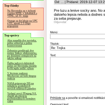
Od: ... | Pridané: 2019-12-07 13:
Top články
Pre luzu a lenive socky ano. No 
Na Slovensku sa v tichosti
vypína ADSL v lokalitách s
dalsieho lepsia nebola a dodnes 
VDSL, už 31. mája
za seba prejavuje.
Orange sa doťahuje na UPC
Odpovedať
a O2, spustí 2.5 Gbps
pripojenie
Meno:
Top správy
Alza nasadila dve novinky,
jednu užitočnú a jednu
Titulok:
kontroverznú
Železnice predávajú dve
tretiny lístkov elektronicky,
Text:
po donútení cestujúcich na
takýto nákup
Ďalšia jadrová elektráreň
južne od Slovenska musela
kvôli teplu znížiť výkon
V štvrtom reaktore
Mochoviec už beží štiepna
reakcia
NASA pripravuje ISS na
inštaláciu posledných
nových solárnych panelov
Vydaný nový FFmpeg 9.0,
zlepšil akceleráciu
Prihláste sa
a povoľte si emailové notifiká
profesionálnych formátov
videa
Overovací text: