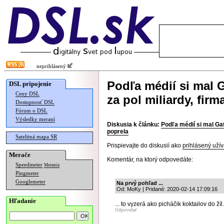
neprihlásený
Podľa médií si mal 
DSL pripojenie
Ceny DSL
za pol miliardy, firm
Dostupnosť DSL
Fórum o DSL
Výsledky meraní
Diskusia k článku:
Podľa médií si mal Gat
poprela
Satelitná mapa SR
Prispievajte do diskusií ako
prihlásený užív
Merače
Komentár, na ktorý odpovedáte:
Speedmeter
Merania
Pingmeter
Googlemeter
Na prvý pohľad ...
Od: MoKy | Pridané: 2020-02-14 17:09:16
Hľadanie
... to vyzerá ako picháčik koktailov do žíl.
Odpovedať