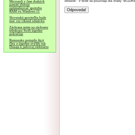
obrázok". V texte sa používajú iba znaky "BC
Microsoft v čase drahých
pamätí sľubuje
optimalizovať spotrebu
RAM vo Windows 11
Slovenská sporiteľňa bude
mať cez víkend odstávku
Záchrana misie na záchranu
teleskopu Swift úspešne
pokračuje
Rumunsko potopilo štyri
člny a úspešne zvýšilo tok
Dunaja k jadrovej elektrárni