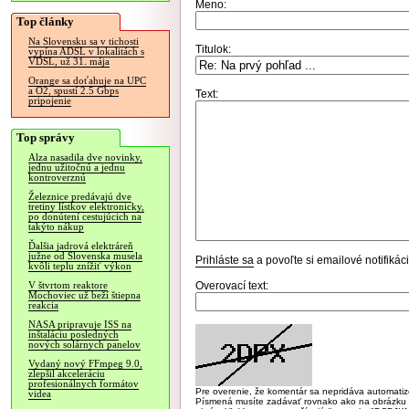
Meno:
Top články
Na Slovensku sa v tichosti
Titulok:
vypína ADSL v lokalitách s
VDSL, už 31. mája
Orange sa doťahuje na UPC
a O2, spustí 2.5 Gbps
Text:
pripojenie
Top správy
Alza nasadila dve novinky,
jednu užitočnú a jednu
kontroverznú
Železnice predávajú dve
tretiny lístkov elektronicky,
po donútení cestujúcich na
takýto nákup
Ďalšia jadrová elektráreň
južne od Slovenska musela
Prihláste sa
a povoľte si emailové notifiká
kvôli teplu znížiť výkon
Overovací text:
V štvrtom reaktore
Mochoviec už beží štiepna
reakcia
NASA pripravuje ISS na
inštaláciu posledných
nových solárnych panelov
Vydaný nový FFmpeg 9.0,
zlepšil akceleráciu
profesionálnych formátov
Pre overenie, že komentár sa nepridáva automatizov
videa
Písmená musíte zadávať rovnako ako na obrázku veľk