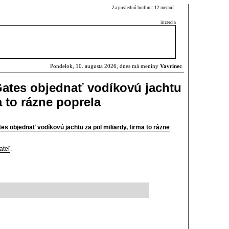
Za poslednú hodinu: 12 meraní
inzercia
Pondelok, 10. augusta 2026, dnes má meniny
Vavrinec
Gates objednať vodíkovú jachtu
a to rázne poprela
es objednať vodíkovú jachtu za pol miliardy, firma to rázne
ateľ
.