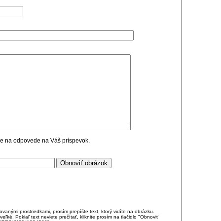
cie na odpovede na Váš príspevok.
anými prostriedkami, prosím prepíšte text, ktorý vidíte na obrázku.
é. Pokiaľ text neviete prečítať, kliknite prosím na tlačidlo "Obnoviť