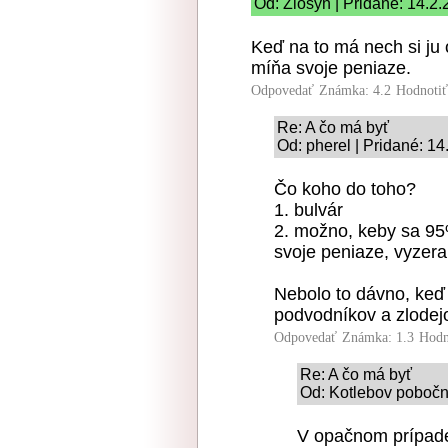
Od: Zlosyn | Pridané: 14.2
Keď na to má nech si ju 
míňa svoje peniaze.
Odpovedať
Známka: 4.2
Hodnoti
Re: A čo má byť
Od: pherel | Pridané: 1
Čo koho do toho?
1. bulvár
2. možno, keby sa 95%
svoje peniaze, vyzeral
Nebolo to dávno, keď 
podvodníkov a zlodej
Odpovedať
Známka: 1.3
Hodn
Re: A čo má byť
Od: Kotlebov poboční
V opačnom prípade 