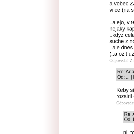
a vobec Za
viice (na 
..alejo, v 
nejaky kap
..kdyz cel
suche z no
..ale dnes
(..a ozit uz
Odpovedať
Zn
Re: Adal
Od: ... 
Keby si 
rozsiril
Odpoveda
Re: 
Od: 
nj, 