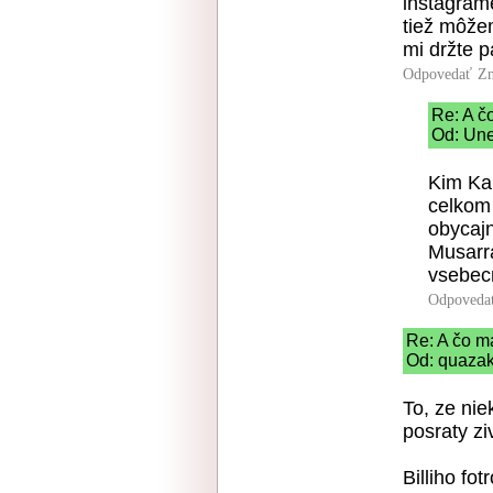
instagrame
tiež môže
mi držte p
Odpovedať
Zn
Re: A č
Od: Une
Kim Kar
celkom 
obycajn
Musarra
vsebec
Odpoveda
Re: A čo m
Od: quazak
To, ze ni
posraty zi
Billiho fot