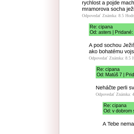
rychlost a pojde mach
mramorova socha ježiš
Odpovedať
Známka: 8.5
Hodn
Re: cipana
Od: asters | Pridané
A pod sochou Ježišo
ako bohatému vojs
Odpovedať
Známka: 8.5
Re: cipana
Od: Matúš 7 | Pri
Neháčte perli s
Odpovedať
Známka: 4
Re: cipana
Od: v dobrom 
A Tebe nema