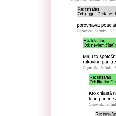
Re: fsfsafas
Od: gggg | Pridané: 
porovnavat poaciat
Odpovedať
Známka: -6.9
Re: fsfsafas
Od: neviem čítať 
Majú to spoločn
rakovinu pankr
Odpovedať
Známka: 8
Re: fsfsafas
Od: likerka Dr
Kto chlastá n
lebo pečeň s
Odpovedať
Známk
Re: fsfsafa