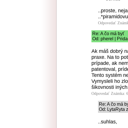
..proste, neja
..*piramidov
Odpovedať
Známk
Re: A čo má byť
Od: pherel | Prid
Ak máš dobrý ná
praxe. Na to pot
prípade, ak nem
patentoval, príd
Tento systém ne
Vymysleli ho zl
šikovnosti iných
Odpovedať
Známka: 6
Re: A čo má b
Od: LytaRyta 
..suhlas,