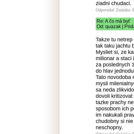
ziadni chudaci.
Odpovedať
Známka: 6
Re: A čo má byť
Od: quazak | Prid
Takze tu netrep
tak taku jachtu 
Mysliet si, ze k
milionar a staci
za poslednych 
do hlav jednodu
Tato novodoba n
mysli milenialn
sa neda zlikvido
dovoli kritizova
tazke prachy n
sposobom ich po
im nakukali prav
chudobny si nie 
neschopny.