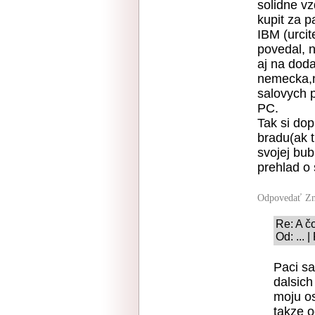
solidne vz
kupit za p
IBM (urcit
povedal, 
aj na dod
nemecka,n
salovych 
PC.
Tak si dop
bradu(ak t
svojej bubl
prehlad o 
Odpovedať
Zn
Re: A č
Od: ... 
Paci sa
dalsic
moju os
takze o