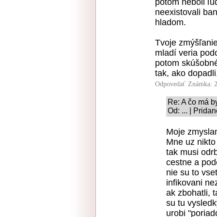
potom neboli ľud
neexistovali ban
hladom.
Tvoje zmýšľanie 
mladí veria po
potom skúšobné
tak, ako dopadl
Odpovedať
Známka: 2
Re: A čo má b
Od: ... | Prid
Moje zmyslan
Mne uz nikto 
tak musi odrb
cestne a podo
nie su to vse
infikovani n
ak zbohatli, 
su tu vysledk
urobi "poriad