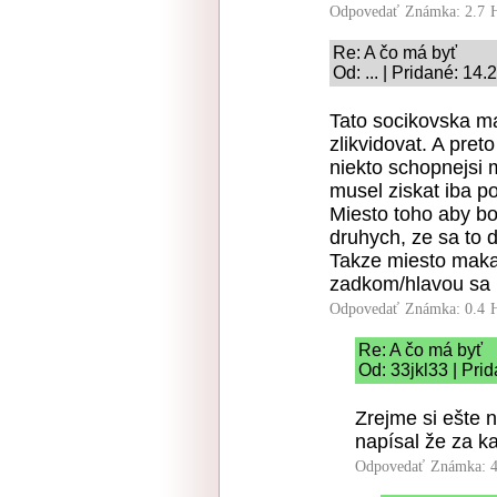
Odpovedať
Známka: 2.7
Re: A čo má byť
Od: ... | Pridané: 14
Tato socikovska m
zlikvidovat. A pret
niekto schopnejsi 
musel ziskat iba 
Miesto toho aby bo
druhych, ze sa to d
Takze miesto maka
zadkom/hlavou sa l
Odpovedať
Známka: 0.4
Re: A čo má byť
Od: 33jkl33 | Pri
Zrejme si ešte 
napísal že za k
Odpovedať
Známka: 4