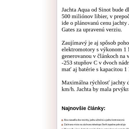
Jachta Aqua od Sinot bude d
500 miliónov libier, v prepoč
ide o plánovanú cenu jachty
Gates za upravenú verziu.
Zaujímavý je aj spôsob poho
elektromotory s výkonom 1 
generovanou v článkoch na v
-253 stupňov C v dvoch nádr
mať aj batérie s kapacitou 
Maximálna rýchlosť jachty d
km/h. Jachta by mala prvýkr
Najnovšie články:
Alza nasadila dve novinky, jednu užitočnú a jednu kontroverznú
Záchrana misie na záchranu teleskopu Swift úspešne pokračuje