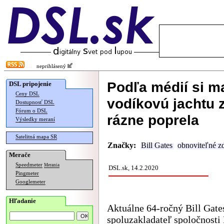
neprihlásený
Podľa médií si m
DSL pripojenie
Ceny DSL
vodíkovú jachtu z
Dostupnosť DSL
Fórum o DSL
rázne poprela
Výsledky meraní
Satelitná mapa SR
Značky:
Bill Gates
obnoviteľné zd
Merače
Speedmeter
Merania
DSL.sk, 14.2.2020
Pingmeter
Googlemeter
Hľadanie
Aktuálne 64-ročný Bill Gate
spoluzakladateľ spoločnosti