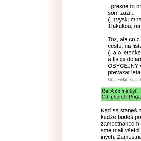
..presne to 
som zazil..
(..1vyskumna
1fakultou, na
Toz, ale co 
cestu, na lis
(..a o letenke
a tisice dola
OBYCEJNY Cl
prevazat letadl
Odpovedať
Známk
Re: A čo má byť
Od: pherel | Prid
Keď sa staneš m
keďže budeš poc
zamestnancom vy
sme mali všetci
iných. Zamestna