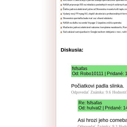
Microsoft v čase drahých pamätí sľubuje optimalizovať spotrebu
NASA pripravuje ISS na inštaláciu posledných nových solárnych p
Ďalšia jadrová elektráreň južne od Slovenska musela kvôli teplu zn
Vydaný nový FFmpeg 9.0, zlepšil akceleráciu profesionálnych form
Slovenská sporiteľňa bude mať cez víkend odstávku
NASA na diaľku na sonde Voyager 2 úspešne znížila spotrebu
Maďarsko jadrovú elektráreň nakoniec kompletne neodstavilo, Ru
Súd zakázal samojazdiacim Google taxíkom dobíjanie v noci, rušili
Diskusia:
fsfsafas
Od: Robo10111 | Pridané: 
Počiatkovi padla slinka.
Odpovedať
Známka: 9.6
Hodnoti
Re: fsfsafas
Od: hulvat2 | Pridané: 
Asi hrozi jeho comeba
Odpovedať
Známka: 9.3
Hodn