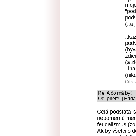
moje
"pod
podv
(..a
..ka
podv
(byv
zdie
(a z
..in
(nik
Odpov
Re: A čo má byť
Od: pherel | Prid
Celá podstata ka
nepomernú menši
feudalizmus (zo
Ak by všetci s 