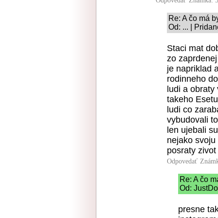
Odpovedať
Známka: 5
Re: A čo má b
Od: ... | Prid
Staci mat do
zo zaprdenej
je napriklad 
rodinneho do
ludi a obraty
takeho Esetu
ludi co zara
vybudovali to
len ujebali s
nejako svoju 
posraty zivot
Odpovedať
Známk
Re: A čo m
Od: JustDo
presne tak