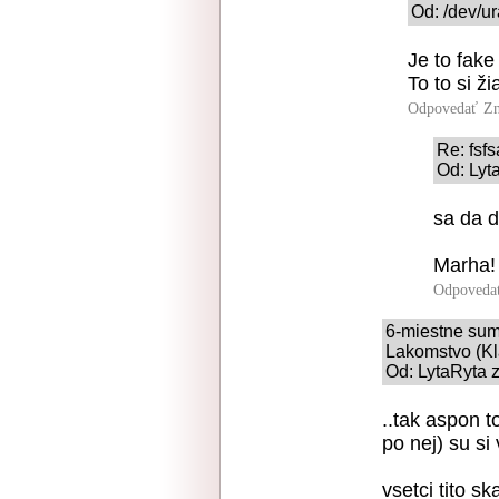
Od: /dev/u
Je to fake
To to si ž
Odpovedať
Zn
Re: fsfs
Od: Lyt
sa da d
Marha!
Odpoveda
6-miestne sum
Lakomstvo (Kl
Od: LytaRyta 
..tak aspon t
po nej) su si 
vsetci tito s