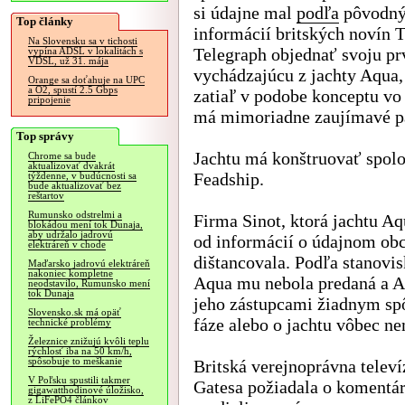
si údajne mal
podľa
pôvodn
Top články
informácií britských novín 
Na Slovensku sa v tichosti
Telegraph objednať svoju pr
vypína ADSL v lokalitách s
VDSL, už 31. mája
vychádzajúcu z jachty Aqua, 
Orange sa doťahuje na UPC
a O2, spustí 2.5 Gbps
zatiaľ v podobe konceptu vo
pripojenie
má mimoriadne zaujímavé p
Top správy
Jachtu má konštruovať spol
Chrome sa bude
aktualizovať dvakrát
Feadship.
týždenne, v budúcnosti sa
bude aktualizovať bez
reštartov
Rumunsko odstrelmi a
Firma Sinot, ktorá jachtu Aq
blokádou mení tok Dunaja,
aby udržalo jadrovú
od informácií o údajnom obc
elektráreň v chode
dištancovala. Podľa stanov
Maďarsko jadrovú elektráreň
nakoniec kompletne
Aqua mu nebola predaná a A
neodstavilo, Rumunsko mení
tok Dunaja
jeho zástupcami žiadnym spô
Slovensko.sk má opäť
fáze alebo o jachtu vôbec ne
technické problémy
Železnice znižujú kvôli teplu
rýchlosť iba na 50 km/h,
spôsobuje to meškanie
Britská verejnoprávna telev
V Poľsku spustili takmer
Gatesa požiadala o komentár
gigawatthodinové úložisko,
z LiFePO4 článkov