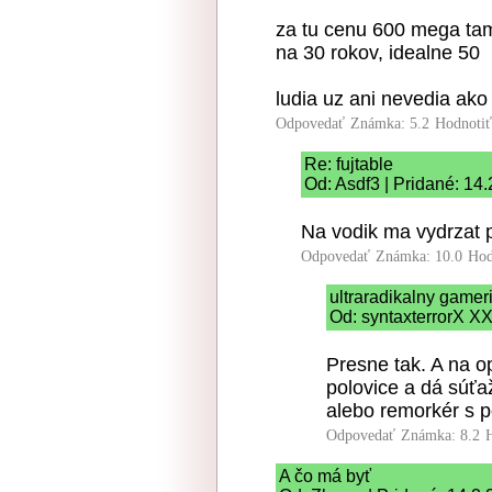
za tu cenu 600 mega tam 
na 30 rokov, idealne 50
ludia uz ani nevedia ako
Odpovedať
Známka: 5.2
Hodnoti
Re: fujtable
Od: Asdf3 | Pridané: 14
Na vodik ma vydrzat pr
Odpovedať
Známka: 10.0
Hod
ultraradikalny game
Od: syntaxterrorX XX
Presne tak. A na o
polovice a dá súťaž
alebo remorkér s 
Odpovedať
Známka: 8.2
A čo má byť