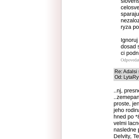
slovens
celosve
sparaju
nezaloz
ryza po
Ignoruj
dosad s
ci podn
Odpoveda
Re: Adalsi 
Od: LytaRy
..nj, pres
..zemepan
proste, je
jeho rodin
hned po *8
velmi lacn
nasledne p
Delvity, 