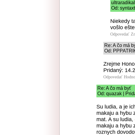
ultraradik
Od: syntax
Niekedy ta
vošlo ešte
Odpovedať
Zn
Re: A čo má b
Od: PPPATRIK 
Zrejme Honor
Pridaný: 14.
Odpovedať
Hodno
Re: A čo má byť
Od: quazak | Prid
Su ludia, a je i
makaju a hybu 
mat. A su ludia,
makaju a hybu z
roznych dovodov