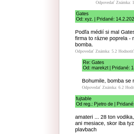
Odpovedať
Známka: 1
Gates
Od: xyz. | Pridané: 14.2.20
Podľa médií si mal Gates
firma to rázne poprela -
bomba.
Odpovedať
Známka: 5.2
Hodnoti
Re: Gates
Od: marekzt | Pridané: 
Bohumile, bomba se n
Odpovedať
Známka: 6.2
Hodn
fujtable
Od reg.: Pjetro de | Pridan
amateri ... 28 ton vodika
ani mesiace, skor iba ty
plavbach