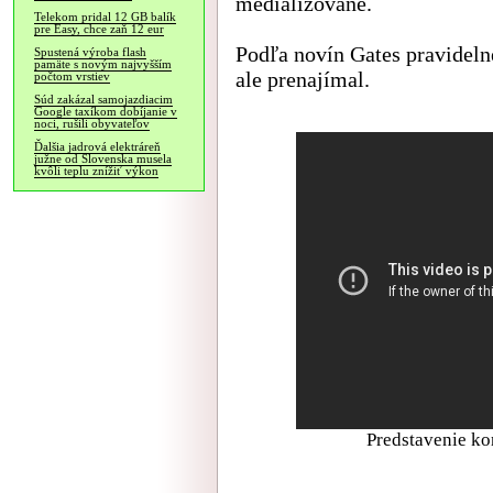
medializované.
Telekom pridal 12 GB balík
pre Easy, chce zaň 12 eur
Podľa novín Gates pravidelne
Spustená výroba flash
pamäte s novým najvyšším
ale prenajímal.
počtom vrstiev
Súd zakázal samojazdiacim
Google taxíkom dobíjanie v
noci, rušili obyvateľov
Ďalšia jadrová elektráreň
južne od Slovenska musela
kvôli teplu znížiť výkon
Predstavenie ko