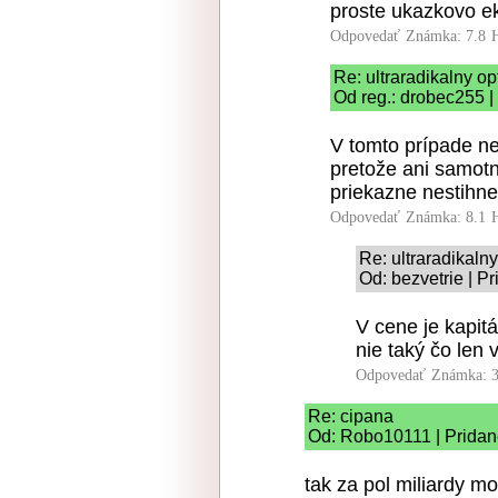
proste ukazkovo ek
Odpovedať
Známka: 7.8
Re: ultraradikalny o
Od reg.: drobec255 |
V tomto prípade ne
pretože ani samotn
priekazne nestihne 
Odpovedať
Známka: 8.1
Re: ultraradikaln
Od: bezvetrie | P
V cene je kapitá
nie taký čo len 
Odpovedať
Známka: 3
Re: cipana
Od: Robo10111 | Pridan
tak za pol miliardy m