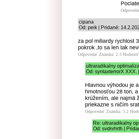
Pociate
Odpoveda
cipana
Od: peik | Pridané: 14.2.20
za pol miliardy rychlost
pokrok ,to sa len tak nevid
Odpovedať
Známka: 2.3
Hodnoti
ultraradikalny optimaliz
Od: syntaxterrorX XXX. 
Hlavnou výhodou je a
hmotnosťou 28 ton, a
krúžením, ale najmä 
priekazne s ničím sra
Odpovedať
Známka: 5.2
Hodn
Re: ultraradikalny o
Od: svdnrhrth | Prid