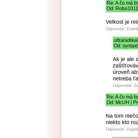
Re: A čo má b
Od: Robo10111
Velkost je rel
Odpovedať
Známk
ultraradik
Od: syntax
Ak je ale 
zaštíťová
úroveň abs
netreba ťa
Odpovedať
Zn
Re: A čo má b
Od: McUH | Pr
Na tom niečo
niekto kto ro
Odpovedať
Známk