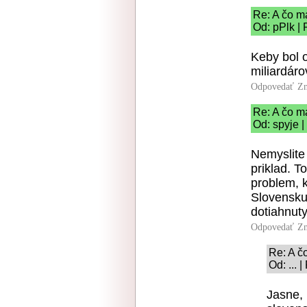
Re: A čo m
Od: pPlk |
Keby bol o
miliardárov
Odpovedať
Zn
Re: A čo m
Od: spyje |
Nemyslite
priklad. To
problem, k
Slovensku
dotiahnuty
Odpovedať
Zn
Re: A č
Od: ... 
Jasne,