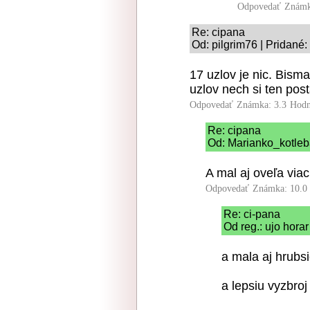
Odpovedať
Známk
Re: cipana
Od: pilgrim76 | Pridané
17 uzlov je nic. Bism
uzlov nech si ten post
Odpovedať
Známka: 3.3
Hodn
Re: cipana
Od: Marianko_kotleba
A mal aj oveľa via
Odpovedať
Známka: 10.0
Re: ci-pana
Od reg.: ujo hora
a mala aj hrubs
a lepsiu vyzbroj