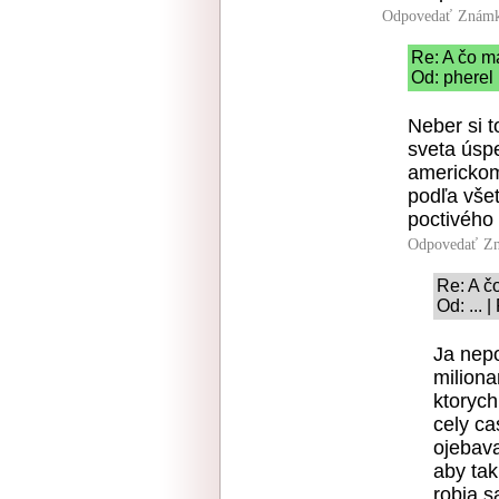
Odpovedať
Známk
Re: A čo m
Od: pherel 
Neber si t
sveta úsp
americkom
podľa vše
poctivého 
Odpovedať
Zn
Re: A č
Od: ... 
Ja nepo
miliona
ktorych
cely ca
ojebava
aby tak
robia s