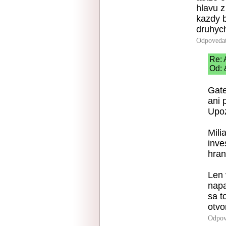
hlavu z
kazdy 
druhyc
Odpoveda
Re: 
Od: 
Gate
ani 
Upo
Mili
inve
hran
Len 
napa
sa t
otvo
Odpov