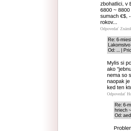
zbohatlici, 
6800 ~ 8800 
sumach €$, - 
rokov...
Odpovedať
Známk
Re: 6-mies
Lakomstvo 
Od: ... | P
Mylis si p
ako "jebnu
nema so s
naopak je 
ked ten kt
Odpovedať
Ho
Re: 6-m
hriech 
Od: aed
Problem