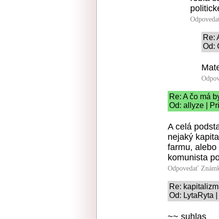
politic
Odpoveda
Re: 
Od: 
Mate
Odpov
Re: A čo má b
Od: allyze | P
A celá podst
nejaký kapita
farmu, alebo
komunista po
Odpovedať
Známk
Re: kapitalizmu
Od: LytaRyta |
~~ suhlas