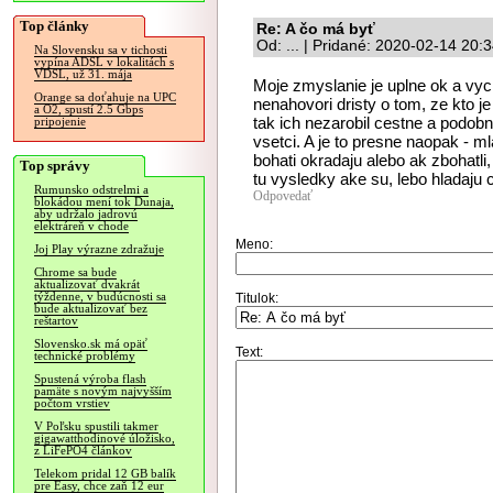
Top články
Re: A čo má byť
Od: ... | Pridané: 2020-02-14 20:
Na Slovensku sa v tichosti
vypína ADSL v lokalitách s
VDSL, už 31. mája
Moje zmyslanie je uplne ok a vy
Orange sa doťahuje na UPC
nenahovori dristy o tom, ze kto j
a O2, spustí 2.5 Gbps
tak ich nezarobil cestne a podobne
pripojenie
vsetci. A je to presne naopak - m
bohati okradaju alebo ak zbohatli
Top správy
tu vysledky ake su, lebo hladaju c
Rumunsko odstrelmi a
Odpovedať
blokádou mení tok Dunaja,
aby udržalo jadrovú
elektráreň v chode
Meno:
Joj Play výrazne zdražuje
Chrome sa bude
aktualizovať dvakrát
týždenne, v budúcnosti sa
Titulok:
bude aktualizovať bez
reštartov
Slovensko.sk má opäť
Text:
technické problémy
Spustená výroba flash
pamäte s novým najvyšším
počtom vrstiev
V Poľsku spustili takmer
gigawatthodinové úložisko,
z LiFePO4 článkov
Telekom pridal 12 GB balík
pre Easy, chce zaň 12 eur