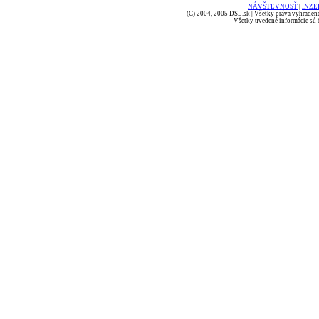
NÁVŠTEVNOSŤ
|
INZE
(C) 2004, 2005 DSL.sk | Všetky práva vyhradené
Všetky uvedené informácie sú b