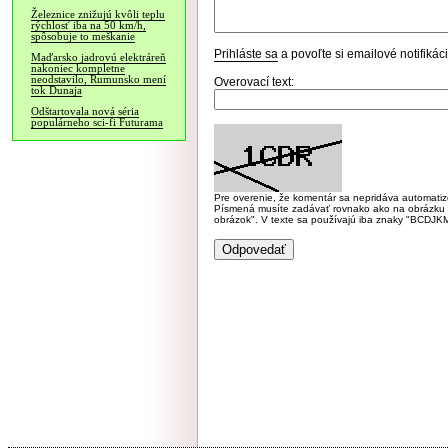
Železnice znižujú kvôli teplu
rýchlosť iba na 50 km/h,
spôsobuje to meškanie
Prihláste sa
a povoľte si emailové notifiká
Maďarsko jadrovú elektráreň
nakoniec kompletne
neodstavilo, Rumunsko mení
Overovací text:
tok Dunaja
Odštartovala nová séria
populárneho sci-fi Futurama
Pre overenie, že komentár sa nepridáva automatizov
Písmená musíte zadávať rovnako ako na obrázku veľk
obrázok". V texte sa používajú iba znaky "BC