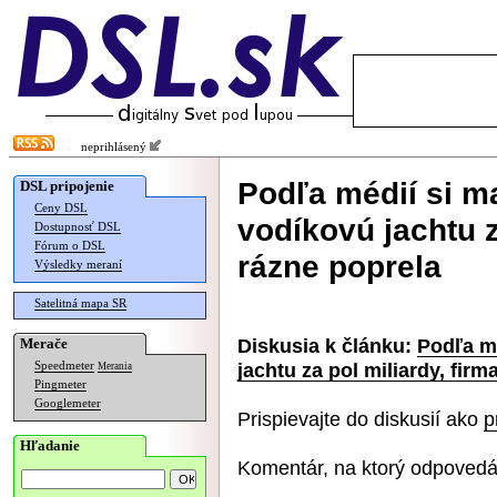
neprihlásený
Podľa médií si m
DSL pripojenie
Ceny DSL
vodíkovú jachtu z
Dostupnosť DSL
Fórum o DSL
rázne poprela
Výsledky meraní
Satelitná mapa SR
Diskusia k článku:
Podľa m
Merače
jachtu za pol miliardy, firm
Speedmeter
Merania
Pingmeter
Googlemeter
Prispievajte do diskusií ako
p
Hľadanie
Komentár, na ktorý odpovedá