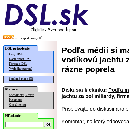
neprihlásený
Podľa médií si m
DSL pripojenie
Ceny DSL
vodíkovú jachtu z
Dostupnosť DSL
Fórum o DSL
rázne poprela
Výsledky meraní
Satelitná mapa SR
Diskusia k článku:
Podľa m
Merače
jachtu za pol miliardy, firm
Speedmeter
Merania
Pingmeter
Googlemeter
Prispievajte do diskusií ako
p
Hľadanie
Komentár, na ktorý odpovedá