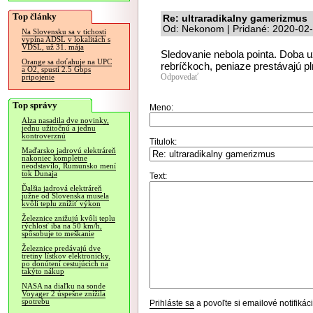
Top články
Re: ultraradikalny gamerizmus
Od: Nekonom | Pridané: 2020-02-
Na Slovensku sa v tichosti
vypína ADSL v lokalitách s
VDSL, už 31. mája
Sledovanie nebola pointa. Doba už
Orange sa doťahuje na UPC
rebríčkoch, peniaze prestávajú pl
a O2, spustí 2.5 Gbps
Odpovedať
pripojenie
Top správy
Meno:
Alza nasadila dve novinky,
jednu užitočnú a jednu
kontroverznú
Titulok:
Maďarsko jadrovú elektráreň
nakoniec kompletne
neodstavilo, Rumunsko mení
tok Dunaja
Text:
Ďalšia jadrová elektráreň
južne od Slovenska musela
kvôli teplu znížiť výkon
Železnice znižujú kvôli teplu
rýchlosť iba na 50 km/h,
spôsobuje to meškanie
Železnice predávajú dve
tretiny lístkov elektronicky,
po donútení cestujúcich na
takýto nákup
NASA na diaľku na sonde
Voyager 2 úspešne znížila
spotrebu
Prihláste sa
a povoľte si emailové notifiká