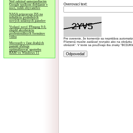
Súd zakázal samojazdiacim
Overovací text:
Google taxíkom dobíjanie v
noci, rušili obyvateľov
NASA pripravuje ISS na
inštaláciu posledných
nových solárnych panelov
Vydaný nový FFmpeg 9.0,
zlepšil akceleráciu
profesionálnych formátov
videa
Pre overenie, že komentár sa nepridáva automatizov
Písmená musíte zadávať rovnako ako na obrázku veľk
Microsoft v čase drahých
obrázok". V texte sa používajú iba znaky "BC
pamätí sľubuje
optimalizovať spotrebu
RAM vo Windows 11