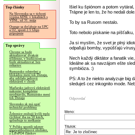
Išiel ku špiónom a potom vytáral, 
Top články
Trápne je len to, že ho nedali dole.
Na Slovensku sa v tichosti
vypína ADSL v lokalitách s
VDSL, už 31. mája
To by sa Rusom nestalo.
Orange sa doťahuje na UPC
a O2, spustí 2.5 Gbps
Toto nebolo pískanie na píšťalku, 
pripojenie
Ja si myslím, že svet je plný idio
Top správy
odpaľujú bomby, vypúšťajú vírusy 
Chrome sa bude
aktualizovať dvakrát
Nech každý diktátor a fanatik vie
týždenne, v budúcnosti sa
bude aktualizovať bez
Ideálne ak sa navzájom ešte sledu
reštartov
symbióza. :)
Rumunsko odstrelmi a
blokádou mení tok Dunaja,
PS: A to že niekto analyzuje big
aby udržalo jadrovú
elektráreň v chode
sleduješ cez inkognito mode. Nebo
Maďarsko jadrovú elektráreň
nakoniec kompletne
neodstavilo, Rumunsko mení
tok Dunaja
Odpovedať
Slovensko.sk má opäť
technické problémy
Meno:
Železnice znižujú kvôli teplu
rýchlosť iba na 50 km/h,
spôsobuje to meškanie
Titulok:
V Poľsku spustili takmer
gigawatthodinové úložisko,
z LiFePO4 článkov