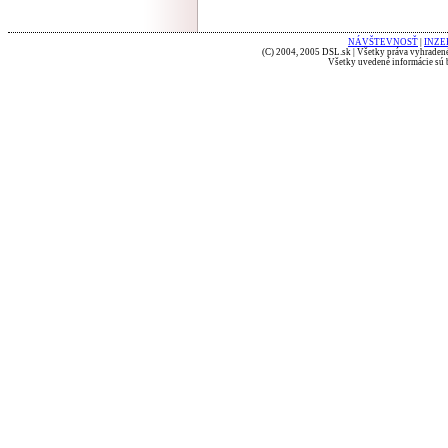
NÁVŠTEVNOSŤ
|
INZE
(C) 2004, 2005 DSL.sk | Všetky práva vyhradené
Všetky uvedené informácie sú b