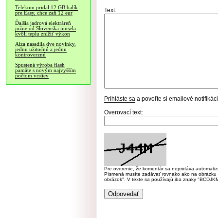
Telekom pridal 12 GB balík
Text:
pre Easy, chce zaň 12 eur
Ďalšia jadrová elektráreň
južne od Slovenska musela
kvôli teplu znížiť výkon
Alza nasadila dve novinky,
jednu užitočnú a jednu
kontroverznú
Spustená výroba flash
pamäte s novým najvyšším
počtom vrstiev
Prihláste sa
a povoľte si emailové notifiká
Overovací text:
Pre overenie, že komentár sa nepridáva automatizov
Písmená musíte zadávať rovnako ako na obrázku veľk
obrázok". V texte sa používajú iba znaky "BC