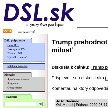
neprihlásený
Trump prehodnotí
DSL pripojenie
Ceny DSL
milosť
Dostupnosť DSL
Fórum o DSL
Výsledky meraní
Satelitná mapa SR
Diskusia k článku:
Trump p
Merače
Prispievajte do diskusií ako
p
Speedmeter
Merania
Pingmeter
Komentár, na ktorý odpovedá
Googlemeter
Hľadanie
Je to zločinec
Od: Meruci | Pridané: 2020-08-17