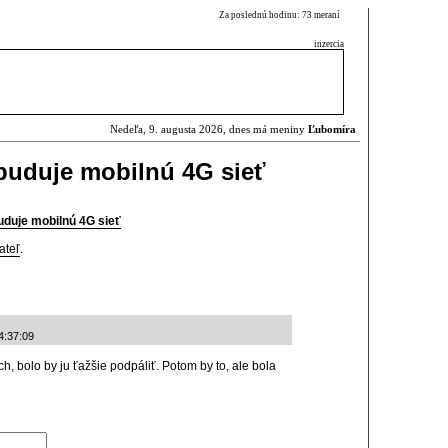
Za poslednú hodinu: 73 meraní
inzercia
Nedeľa, 9. augusta 2026, dnes má meniny
Ľubomíra
buduje mobilnú 4G sieť
duje mobilnú 4G sieť
ateľ
.
4:37:09
, bolo by ju ťažšie podpáliť. Potom by to, ale bola