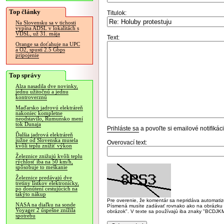
Top články
Titulok:
Na Slovensku sa v tichosti
vypína ADSL v lokalitách s
VDSL, už 31. mája
Text:
Orange sa doťahuje na UPC
a O2, spustí 2.5 Gbps
pripojenie
Top správy
Alza nasadila dve novinky,
jednu užitočnú a jednu
kontroverznú
Maďarsko jadrovú elektráreň
nakoniec kompletne
neodstavilo, Rumunsko mení
tok Dunaja
Prihláste sa
a povoľte si emailové notifiká
Ďalšia jadrová elektráreň
južne od Slovenska musela
Overovací text:
kvôli teplu znížiť výkon
Železnice znižujú kvôli teplu
rýchlosť iba na 50 km/h,
spôsobuje to meškanie
Železnice predávajú dve
tretiny lístkov elektronicky,
po donútení cestujúcich na
takýto nákup
Pre overenie, že komentár sa nepridáva automatizov
NASA na diaľku na sonde
Písmená musíte zadávať rovnako ako na obrázku veľk
Voyager 2 úspešne znížila
obrázok". V texte sa používajú iba znaky "BC
spotrebu