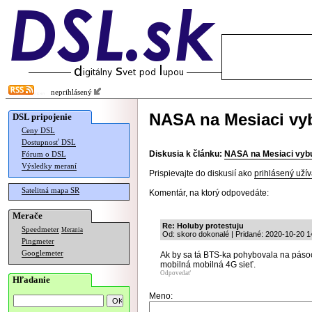
neprihlásený
NASA na Mesiaci vy
DSL pripojenie
Ceny DSL
Dostupnosť DSL
Diskusia k článku:
NASA na Mesiaci vybu
Fórum o DSL
Výsledky meraní
Prispievajte do diskusií ako
prihlásený užív
Satelitná mapa SR
Komentár, na ktorý odpovedáte:
Merače
Re: Holuby protestuju
Speedmeter
Merania
Od: skoro dokonalé | Pridané: 2020-10-20 1
Pingmeter
Googlemeter
Ak by sa tá BTS-ka pohybovala na pásoch
mobilná mobilná 4G sieť.
Odpovedať
Hľadanie
Meno: