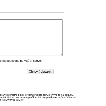
cie na odpovede na Váš príspevok.
anými prostriedkami, prosím prepíšte text, ktorý vidíte na obrázku.
é. Pokiaľ text neviete prečítať, kliknite prosím na tlačidlo "Obnoviť
DJKMPRSVWXY1234589".