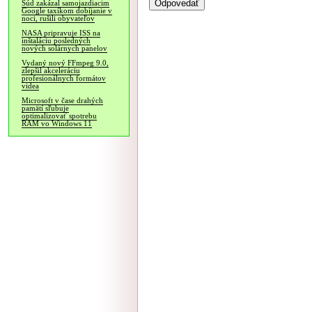
Súd zakázal samojazdiacim
Google taxíkom dobíjanie v
noci, rušili obyvateľov
NASA pripravuje ISS na
inštaláciu posledných
nových solárnych panelov
Vydaný nový FFmpeg 9.0,
zlepšil akceleráciu
profesionálnych formátov
videa
Microsoft v čase drahých
pamätí sľubuje
optimalizovať spotrebu
RAM vo Windows 11