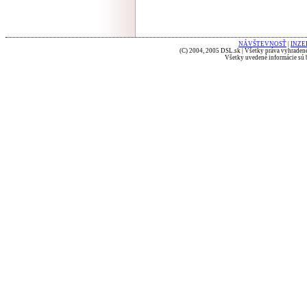
NÁVŠTEVNOSŤ
|
INZE
(C) 2004, 2005 DSL.sk | Všetky práva vyhradené
Všetky uvedené informácie sú b