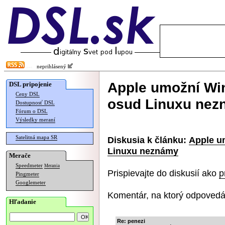
neprihlásený
Apple umožní W
DSL pripojenie
Ceny DSL
osud Linuxu nez
Dostupnosť DSL
Fórum o DSL
Výsledky meraní
Satelitná mapa SR
Diskusia k článku:
Apple u
Linuxu neznámy
Merače
Speedmeter
Merania
Prispievajte do diskusií ako
p
Pingmeter
Googlemeter
Komentár, na ktorý odpovedá
Hľadanie
Re: penezi