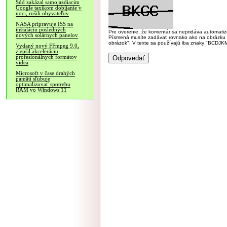
Súd zakázal samojazdiacim
Google taxíkom dobíjanie v
noci, rušili obyvateľov
NASA pripravuje ISS na
inštaláciu posledných
Pre overenie, že komentár sa nepridáva automatizov
nových solárnych panelov
Písmená musíte zadávať rovnako ako na obrázku veľk
obrázok". V texte sa používajú iba znaky "BC
Vydaný nový FFmpeg 9.0,
zlepšil akceleráciu
profesionálnych formátov
videa
Microsoft v čase drahých
pamätí sľubuje
optimalizovať spotrebu
RAM vo Windows 11