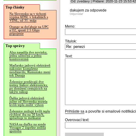
Od: zvedavy | Pridané: 2020-11-23 15:53:42
Top články
dakujem za odpovede
Na Slovensku sa v tichosti
Odpovedať
vypína ADSL v lokalitách s
VDSL, už 31. mája
Meno:
Orange sa doťahuje na UPC
a O2, spustí 2.5 Gbps
pripojenie
Titulok:
Top správy
Alza nasadila dve novinky,
jednu užitočnú a jednu
Text:
kontroverznú
Maďarsko jadrovú elektráreň
nakoniec kompletne
neodstavilo, Rumunsko mení
tok Dunaja
Železnice predávajú dve
tretiny lístkov elektronicky,
po donútení cestujúcich na
takýto nákup
Ďalšia jadrová elektráreň
južne od Slovenska musela
kvôli teplu znížiť výkon
Prihláste sa
a povoľte si emailové notifiká
Železnice znižujú kvôli teplu
rýchlosť iba na 50 km/h,
spôsobuje to meškanie
Overovací text:
NASA na diaľku na sonde
Voyager 2 úspešne znížila
spotrebu