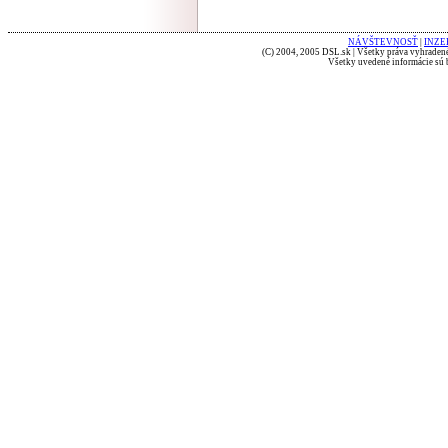
NÁVŠTEVNOSŤ
|
INZE
(C) 2004, 2005 DSL.sk | Všetky práva vyhradené
Všetky uvedené informácie sú b