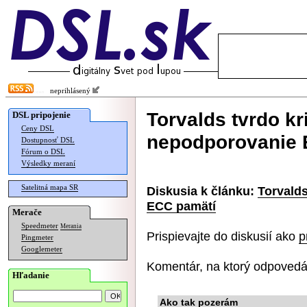
neprihlásený
Torvalds tvrdo kri
DSL pripojenie
Ceny DSL
nepodporovanie 
Dostupnosť DSL
Fórum o DSL
Výsledky meraní
Satelitná mapa SR
Diskusia k článku:
Torvalds
ECC pamätí
Merače
Speedmeter
Merania
Prispievajte do diskusií ako
p
Pingmeter
Googlemeter
Komentár, na ktorý odpovedá
Hľadanie
Ako tak pozerám