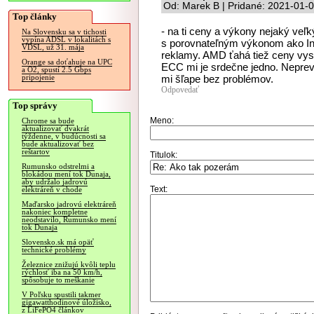
Od: Marek B | Pridané: 2021-01-
Top články
- na ti ceny a výkony nejaký ve
Na Slovensku sa v tichosti
vypína ADSL v lokalitách s
s porovnateľným výkonom ako Inte
VDSL, už 31. mája
reklamy. AMD ťahá tiež ceny vysok
Orange sa doťahuje na UPC
ECC mi je srdečne jedno. Neprev
a O2, spustí 2.5 Gbps
mi šľape bez problémov.
pripojenie
Odpovedať
Top správy
Meno:
Chrome sa bude
aktualizovať dvakrát
týždenne, v budúcnosti sa
bude aktualizovať bez
reštartov
Titulok:
Rumunsko odstrelmi a
blokádou mení tok Dunaja,
aby udržalo jadrovú
Text:
elektráreň v chode
Maďarsko jadrovú elektráreň
nakoniec kompletne
neodstavilo, Rumunsko mení
tok Dunaja
Slovensko.sk má opäť
technické problémy
Železnice znižujú kvôli teplu
rýchlosť iba na 50 km/h,
spôsobuje to meškanie
V Poľsku spustili takmer
gigawatthodinové úložisko,
z LiFePO4 článkov