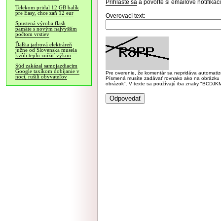
Prihláste sa
a povoľte si emailové notifiká
Telekom pridal 12 GB balík
pre Easy, chce zaň 12 eur
Overovací text:
Spustená výroba flash
pamäte s novým najvyšším
počtom vrstiev
Ďalšia jadrová elektráreň
južne od Slovenska musela
kvôli teplu znížiť výkon
Súd zakázal samojazdiacim
Google taxíkom dobíjanie v
Pre overenie, že komentár sa nepridáva automatizov
noci, rušili obyvateľov
Písmená musíte zadávať rovnako ako na obrázku veľk
obrázok". V texte sa používajú iba znaky "BC