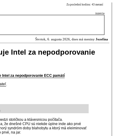
Za poslednú hodinu: 43 meraní
inzercia
Štvrtok, 6. augusta 2026, dnes má meniny
Jozefína
zuje Intel za nepodporovanie
uje Intel za nepodporovanie ECC pamätí
ateľ
.
6
edzi stoličkou a klávesnicou počítača.
pia, že dnešné CPU sú niekde úplne inde ako prvé
 chorý syndróm doby blahobytu a ktorý má eleiminovať
prvé, na jar.