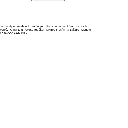
anými prostriedkami, prosím prepíšte text, ktorý vidíte na obrázku.
é. Pokiaľ text neviete prečítať, kliknite prosím na tlačidlo "Obnoviť
DJKMPRSVWXY1234589".