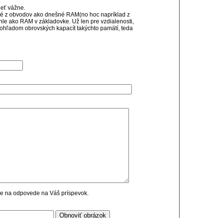
eť vážne.
ané z obvodov ako dnešné RAM(no hoc napríklad z
hle ako RAM v základovke. Už len pre vzdialenosti,
 ohľadom obrovských kapacít takýchto pamätí, teda
cie na odpovede na Váš príspevok.