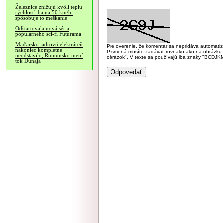
Železnice znižujú kvôli teplu
rýchlosť iba na 50 km/h,
spôsobuje to meškanie
Odštartovala nová séria
populárneho sci-fi Futurama
Maďarsko jadrovú elektráreň
Pre overenie, že komentár sa nepridáva automatizov
nakoniec kompletne
Písmená musíte zadávať rovnako ako na obrázku veľk
neodstavilo, Rumunsko mení
obrázok". V texte sa používajú iba znaky "BC
tok Dunaja