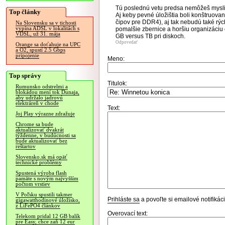
Tú poslednú vetu predsa nemôžeš mysli
Top články
Aj keby pevné úložištia boli konštruov
čipov pre DDR4), aj tak nebudú také rýc
Na Slovensku sa v tichosti
vypína ADSL v lokalitách s
pomalšie zbernice a horšiu organizáciu
VDSL, už 31. mája
GB versus TB pri diskoch.
Odpovedať
Orange sa doťahuje na UPC
a O2, spustí 2.5 Gbps
pripojenie
Meno:
Top správy
Titulok:
Rumunsko odstrelmi a
blokádou mení tok Dunaja,
aby udržalo jadrovú
elektráreň v chode
Text:
Joj Play výrazne zdražuje
Chrome sa bude
aktualizovať dvakrát
týždenne, v budúcnosti sa
bude aktualizovať bez
reštartov
Slovensko.sk má opäť
technické problémy
Spustená výroba flash
pamäte s novým najvyšším
počtom vrstiev
V Poľsku spustili takmer
Prihláste sa
a povoľte si emailové notifiká
gigawatthodinové úložisko,
z LiFePO4 článkov
Overovací text:
Telekom pridal 12 GB balík
pre Easy, chce zaň 12 eur