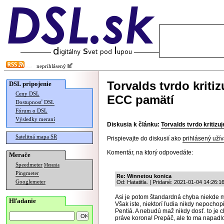
neprihlásený
Torvalds tvrdo kriti
DSL pripojenie
Ceny DSL
ECC pamätí
Dostupnosť DSL
Fórum o DSL
Výsledky meraní
Diskusia k článku:
Torvalds tvrdo kritiz
Satelitná mapa SR
Prispievajte do diskusií ako
prihlásený užív
Komentár, na ktorý odpovedáte:
Merače
Speedmeter
Merania
Pingmeter
Re: Winnetou konica
Googlemeter
Od: Hatatitla. | Pridané: 2021-01-04 14:26:1
Asi je potom štandardná chyba niekde m
Hľadanie
Však iste, niektorí ľudia nikdy nepocho
Pentiá. A nebudú maž nikdy dosť. to je
práve korona! Prepáč, ale to ma napadlo 