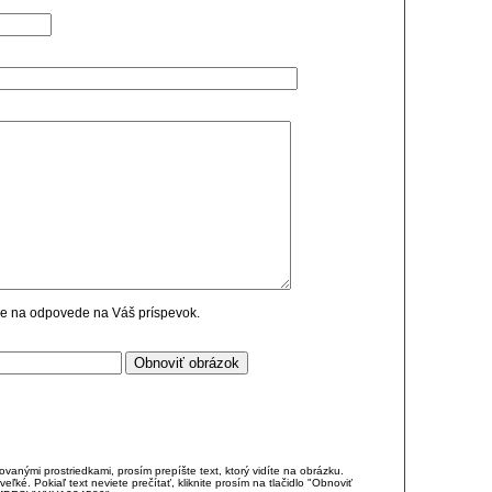
cie na odpovede na Váš príspevok.
anými prostriedkami, prosím prepíšte text, ktorý vidíte na obrázku.
é. Pokiaľ text neviete prečítať, kliknite prosím na tlačidlo "Obnoviť