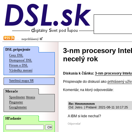
neprihlásený
3-nm procesory Inte
DSL pripojenie
Ceny DSL
necelý rok
Dostupnosť DSL
Fórum o DSL
Výsledky meraní
Diskusia k článku:
3-nm procesory Intelu
Satelitná mapa SR
Prispievajte do diskusií ako
prihlásený užív
Komentár, na ktorý odpovedáte:
Merače
Speedmeter
Merania
Pingmeter
Re: Hmmmmmm
Googlemeter
Od: Jetro. | Pridané: 2021-08-11 10:17:25
A IBM si kde nechal?
Hľadanie
Odpovedať