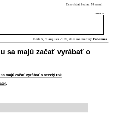
Za poslednú hodinu: 58 meraní
inzercia
Nedeľa, 9. augusta 2026, dnes má meniny
Ľubomíra
lu sa majú začať vyrábať o
 sa majú začať vyrábať o necelý rok
ateľ
.