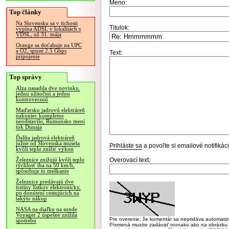
Meno:
Top články
Na Slovensku sa v tichosti
Titulok:
vypína ADSL v lokalitách s
VDSL, už 31. mája
Orange sa doťahuje na UPC
a O2, spustí 2.5 Gbps
Text:
pripojenie
Top správy
Alza nasadila dve novinky,
jednu užitočnú a jednu
kontroverznú
Maďarsko jadrovú elektráreň
nakoniec kompletne
neodstavilo, Rumunsko mení
tok Dunaja
Ďalšia jadrová elektráreň
južne od Slovenska musela
Prihláste sa
a povoľte si emailové notifiká
kvôli teplu znížiť výkon
Overovací text:
Železnice znižujú kvôli teplu
rýchlosť iba na 50 km/h,
spôsobuje to meškanie
Železnice predávajú dve
tretiny lístkov elektronicky,
po donútení cestujúcich na
takýto nákup
NASA na diaľku na sonde
Voyager 2 úspešne znížila
Pre overenie, že komentár sa nepridáva automatizov
spotrebu
Písmená musíte zadávať rovnako ako na obrázku veľk