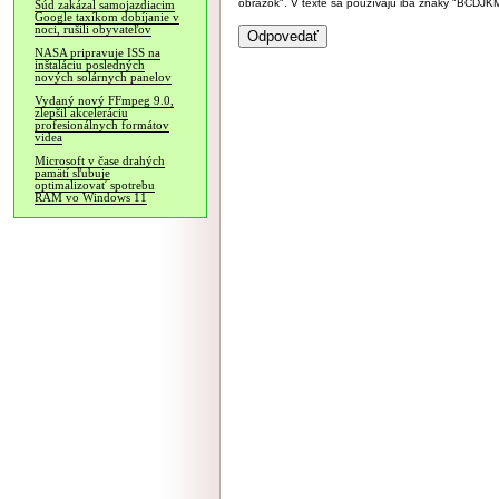
obrázok". V texte sa používajú iba znaky "BC
Súd zakázal samojazdiacim
Google taxíkom dobíjanie v
noci, rušili obyvateľov
NASA pripravuje ISS na
inštaláciu posledných
nových solárnych panelov
Vydaný nový FFmpeg 9.0,
zlepšil akceleráciu
profesionálnych formátov
videa
Microsoft v čase drahých
pamätí sľubuje
optimalizovať spotrebu
RAM vo Windows 11