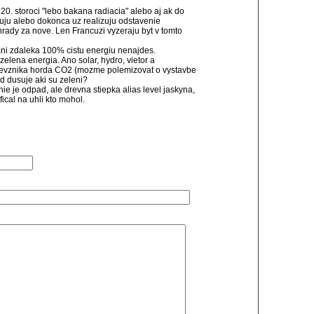
0. storoci "lebo bakana radiacia" alebo aj ak do
anuju alebo dokonca uz realizuju odstavenie
hrady za nove. Len Francuzi vyzeraju byt v tomto
ani zdaleka 100% cistu energiu nenajdes.
 zelena energia. Ano solar, hydro, vietor a
nevznika horda CO2 (mozme polemizovat o vystavbe
d dusuje aki su zeleni?
nie je odpad, ale drevna stiepka alias level jaskyna,
ical na uhli kto mohol.