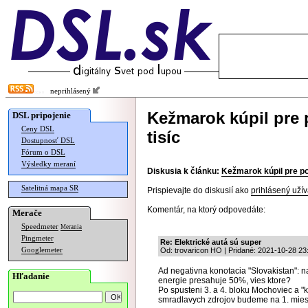
neprihlásený
Kežmarok kúpil pre p
DSL pripojenie
Ceny DSL
tisíc
Dostupnosť DSL
Fórum o DSL
Výsledky meraní
Diskusia k článku:
Kežmarok kúpil pre pol
Satelitná mapa SR
Prispievajte do diskusií ako
prihlásený užív
Komentár, na ktorý odpovedáte:
Merače
Speedmeter
Merania
Pingmeter
Re: Elektrické autá sú super
Googlemeter
Od: trovaricon HO | Pridané: 2021-10-28 23
Ad negativna konotacia "Slovakistan": na
Hľadanie
energie presahuje 50%, vies ktore?
Po spusteni 3. a 4. bloku Mochoviec a "
smradlavych zdrojov budeme na 1. miest