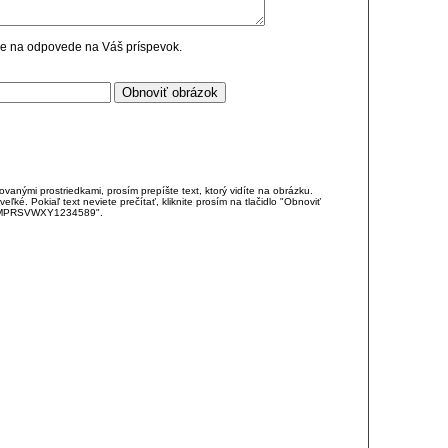
cie na odpovede na Váš príspevok.
anými prostriedkami, prosím prepíšte text, ktorý vidíte na obrázku.
é. Pokiaľ text neviete prečítať, kliknite prosím na tlačidlo "Obnoviť
DJKMPRSVWXY1234589".