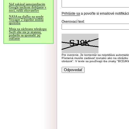
Súd zakázal samojazdiacim
Google taxíkom dobíjanie v
noci, rušili obyvateľov
Prihláste sa
a povoľte si emailové notifiká
NASA na diaľku na sonde
Voyager 2 úspešne znížila
Overovací text:
spotrebu
Misia na záchranu teleskopu
Swift ešte nie je stratená,
podarilo sa spomaliť jej
otáčanie
Pre overenie, že komentár sa nepridáva automatizov
Písmená musíte zadávať rovnako ako na obrázku veľk
obrázok". V texte sa používajú iba znaky "BC