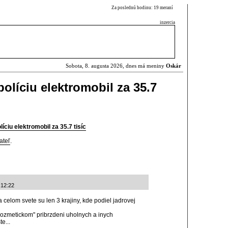
Za poslednú hodinu: 19 meraní
inzercia
Sobota, 8. augusta 2026, dnes má meniny
Oskár
olíciu elektromobil za 35.7
íciu elektromobil za 35.7 tisíc
ateľ
.
:12:22
 celom svete su len 3 krajiny, kde podiel jadrovej
kozmetickom" pribrzdeni uholnych a inych
e...