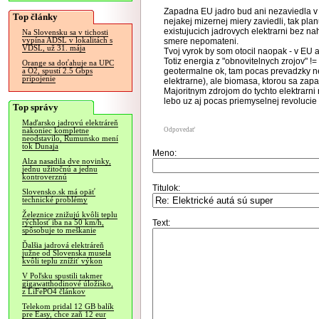
Zapadna EU jadro bud ani nezaviedla v 2
Top články
nejakej mizernej miery zaviedli, tak pl
existujucich jadrovych elektrarni bez na
Na Slovensku sa v tichosti
vypína ADSL v lokalitách s
smere nepomateni.
VDSL, už 31. mája
Tvoj vyrok by som otocil naopak - v EU 
Totiz energia z "obnovitelnych zrojov" !=
Orange sa doťahuje na UPC
geotermalne ok, tam pocas prevadzky 
a O2, spustí 2.5 Gbps
pripojenie
elektrarne), ale biomasa, ktorou sa zapa
Majoritnym zdrojom do tychto elektrarni 
lebo uz aj pocas priemyselnej revolucie f
Top správy
Maďarsko jadrovú elektráreň
Odpovedať
nakoniec kompletne
neodstavilo, Rumunsko mení
tok Dunaja
Meno:
Alza nasadila dve novinky,
jednu užitočnú a jednu
kontroverznú
Titulok:
Slovensko.sk má opäť
technické problémy
Železnice znižujú kvôli teplu
Text:
rýchlosť iba na 50 km/h,
spôsobuje to meškanie
Ďalšia jadrová elektráreň
južne od Slovenska musela
kvôli teplu znížiť výkon
V Poľsku spustili takmer
gigawatthodinové úložisko,
z LiFePO4 článkov
Telekom pridal 12 GB balík
pre Easy, chce zaň 12 eur