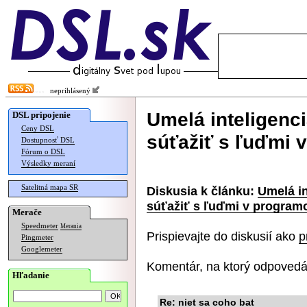
neprihlásený
Umelá inteligenc
DSL pripojenie
Ceny DSL
súťažiť s ľuďmi 
Dostupnosť DSL
Fórum o DSL
Výsledky meraní
Satelitná mapa SR
Diskusia k článku:
Umelá i
súťažiť s ľuďmi v program
Merače
Speedmeter
Merania
Prispievajte do diskusií ako
p
Pingmeter
Googlemeter
Komentár, na ktorý odpovedá
Hľadanie
Re: niet sa coho bat