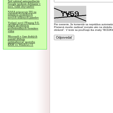
Súd zakázal samojazdiacim
Google taxíkom dobíjanie v
noci, rušili obyvateľov
NASA pripravuje ISS na
inštaláciu posledných
nových solárnych panelov
Vydaný nový FFmpeg 9.0,
Pre overenie, že komentár sa nepridáva automatizov
zlepšil akceleráciu
Písmená musíte zadávať rovnako ako na obrázku veľk
profesionálnych formátov
obrázok". V texte sa používajú iba znaky "BC
videa
Microsoft v čase drahých
pamätí sľubuje
optimalizovať spotrebu
RAM vo Windows 11