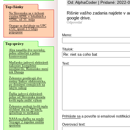
Od: AlphaCoder | Pridané: 2022-
Top články
Rišnie vašho zadania najdete v ad
Na Slovensku sa v tichosti
vypína ADSL v lokalitách s
google drive.
VDSL, už 31. mája
Odpovedať
Orange sa doťahuje na UPC
a O2, spustí 2.5 Gbps
pripojenie
Meno:
Top správy
Titulok:
Alza nasadila dve novinky,
jednu užitočnú a jednu
kontroverznú
Maďarsko jadrovú elektráreň
Text:
nakoniec kompletne
neodstavilo, Rumunsko mení
tok Dunaja
Železnice predávajú dve
tretiny lístkov elektronicky,
po donútení cestujúcich na
takýto nákup
Ďalšia jadrová elektráreň
južne od Slovenska musela
kvôli teplu znížiť výkon
Železnice znižujú kvôli teplu
rýchlosť iba na 50 km/h,
spôsobuje to meškanie
Prihláste sa
a povoľte si emailové notifiká
NASA na diaľku na sonde
Voyager 2 úspešne znížila
Overovací text:
spotrebu