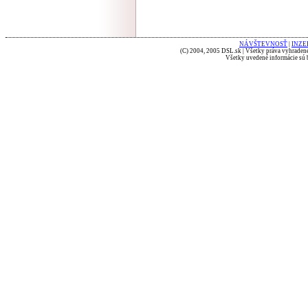
NÁVŠTEVNOSŤ
|
INZE
(C) 2004, 2005 DSL.sk | Všetky práva vyhradené
Všetky uvedené informácie sú b