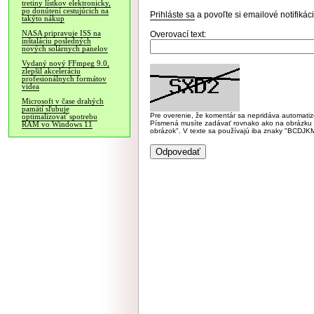
tretiny lístkov elektronicky,
po donútení cestujúcich na
Prihláste sa
a povoľte si emailové notifiká
takýto nákup
NASA pripravuje ISS na
Overovací text:
inštaláciu posledných
nových solárnych panelov
Vydaný nový FFmpeg 9.0,
zlepšil akceleráciu
profesionálnych formátov
videa
Microsoft v čase drahých
pamätí sľubuje
Pre overenie, že komentár sa nepridáva automatizov
optimalizovať spotrebu
Písmená musíte zadávať rovnako ako na obrázku veľk
RAM vo Windows 11
obrázok". V texte sa používajú iba znaky "BC