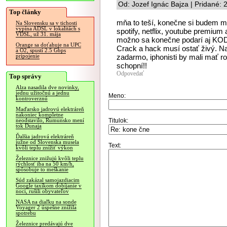
Od: Jozef Ignác Bajza | Pridané:
Top články
mňa to teší, konečne si budem m
Na Slovensku sa v tichosti
vypína ADSL v lokalitách s
spotify, netflix, youtube premium
VDSL, už 31. mája
možno sa konečne podarí aj KODI 
Orange sa doťahuje na UPC
Crack a hack musí ostať živý. Na
a O2, spustí 2.5 Gbps
zadarmo, iphonisti by mali mať r
pripojenie
schopní!!
Odpovedať
Top správy
Alza nasadila dve novinky,
jednu užitočnú a jednu
Meno:
kontroverznú
Maďarsko jadrovú elektráreň
nakoniec kompletne
Titulok:
neodstavilo, Rumunsko mení
tok Dunaja
Ďalšia jadrová elektráreň
južne od Slovenska musela
Text:
kvôli teplu znížiť výkon
Železnice znižujú kvôli teplu
rýchlosť iba na 50 km/h,
spôsobuje to meškanie
Súd zakázal samojazdiacim
Google taxíkom dobíjanie v
noci, rušili obyvateľov
NASA na diaľku na sonde
Voyager 2 úspešne znížila
spotrebu
Železnice predávajú dve