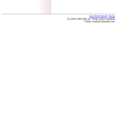
NÁVŠTEVNOSŤ
|
INZE
(C) 2004, 2005 DSL.sk | Všetky práva vyhradené
Všetky uvedené informácie sú b