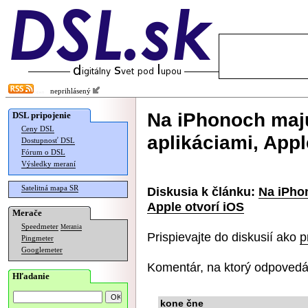
neprihlásený
Na iPhonoch maj
DSL pripojenie
Ceny DSL
aplikáciami, Appl
Dostupnosť DSL
Fórum o DSL
Výsledky meraní
Satelitná mapa SR
Diskusia k článku:
Na iPho
Apple otvorí iOS
Merače
Speedmeter
Merania
Prispievajte do diskusií ako
p
Pingmeter
Googlemeter
Komentár, na ktorý odpovedá
Hľadanie
kone čne