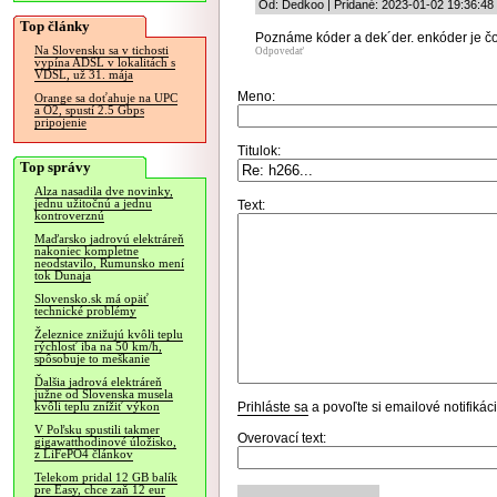
Od: Dedkoo | Pridané: 2023-01-02 19:36:48
Top články
Poznáme kóder a dek´der. enkóder je č
Na Slovensku sa v tichosti
Odpovedať
vypína ADSL v lokalitách s
VDSL, už 31. mája
Meno:
Orange sa doťahuje na UPC
a O2, spustí 2.5 Gbps
pripojenie
Titulok:
Top správy
Alza nasadila dve novinky,
jednu užitočnú a jednu
Text:
kontroverznú
Maďarsko jadrovú elektráreň
nakoniec kompletne
neodstavilo, Rumunsko mení
tok Dunaja
Slovensko.sk má opäť
technické problémy
Železnice znižujú kvôli teplu
rýchlosť iba na 50 km/h,
spôsobuje to meškanie
Ďalšia jadrová elektráreň
južne od Slovenska musela
Prihláste sa
a povoľte si emailové notifiká
kvôli teplu znížiť výkon
V Poľsku spustili takmer
Overovací text:
gigawatthodinové úložisko,
z LiFePO4 článkov
Telekom pridal 12 GB balík
pre Easy, chce zaň 12 eur