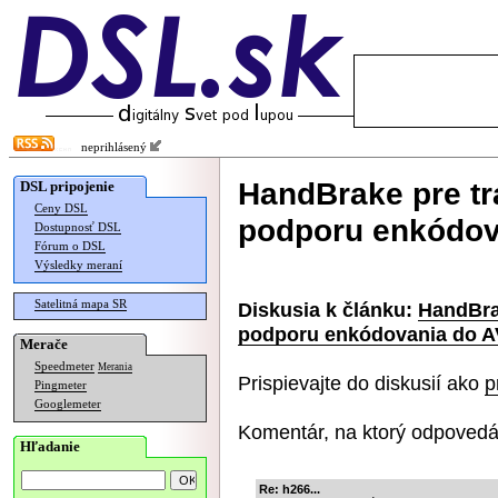
neprihlásený
HandBrake pre tr
DSL pripojenie
Ceny DSL
podporu enkódov
Dostupnosť DSL
Fórum o DSL
Výsledky meraní
Satelitná mapa SR
Diskusia k článku:
HandBra
podporu enkódovania do A
Merače
Speedmeter
Merania
Prispievajte do diskusií ako
p
Pingmeter
Googlemeter
Komentár, na ktorý odpovedá
Hľadanie
Re: h266...