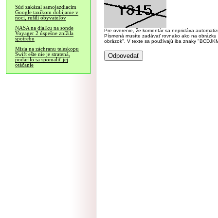
Súd zakázal samojazdiacim
Google taxíkom dobíjanie v
noci, rušili obyvateľov
NASA na diaľku na sonde
Pre overenie, že komentár sa nepridáva automatizov
Voyager 2 úspešne znížila
Písmená musíte zadávať rovnako ako na obrázku veľk
spotrebu
obrázok". V texte sa používajú iba znaky "BC
Misia na záchranu teleskopu
Swift ešte nie je stratená,
podarilo sa spomaliť jej
otáčanie