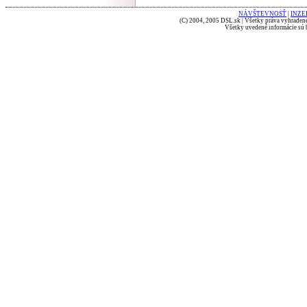
NÁVŠTEVNOSŤ
|
INZE
(C) 2004, 2005 DSL.sk | Všetky práva vyhradené
Všetky uvedené informácie sú b