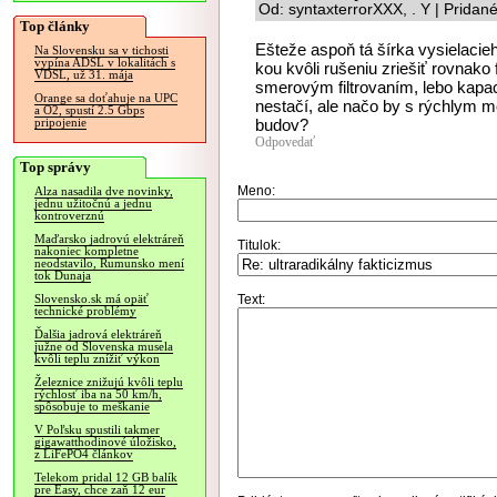
Od: syntaxterrorXXX, . Y | Pridan
Top články
Ešteže aspoň tá šírka vysielaci
Na Slovensku sa v tichosti
vypína ADSL v lokalitách s
kou kvôli rušeniu zriešiť rovnak
VDSL, už 31. mája
smerovým filtrovaním, lebo kapac
Orange sa doťahuje na UPC
nestačí, ale načo by s rýchlym m
a O2, spustí 2.5 Gbps
budov?
pripojenie
Odpovedať
Top správy
Meno:
Alza nasadila dve novinky,
jednu užitočnú a jednu
kontroverznú
Maďarsko jadrovú elektráreň
Titulok:
nakoniec kompletne
neodstavilo, Rumunsko mení
tok Dunaja
Text:
Slovensko.sk má opäť
technické problémy
Ďalšia jadrová elektráreň
južne od Slovenska musela
kvôli teplu znížiť výkon
Železnice znižujú kvôli teplu
rýchlosť iba na 50 km/h,
spôsobuje to meškanie
V Poľsku spustili takmer
gigawatthodinové úložisko,
z LiFePO4 článkov
Telekom pridal 12 GB balík
pre Easy, chce zaň 12 eur