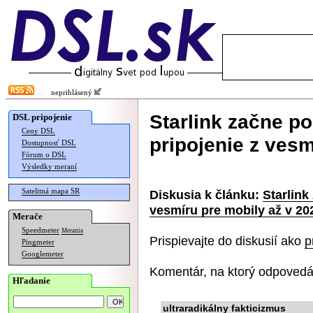
neprihlásený
Starlink začne p
DSL pripojenie
Ceny DSL
pripojenie z vesm
Dostupnosť DSL
Fórum o DSL
Výsledky meraní
Satelitná mapa SR
Diskusia k článku:
Starlink
vesmíru pre mobily až v 20
Merače
Speedmeter
Merania
Prispievajte do diskusií ako
p
Pingmeter
Googlemeter
Komentár, na ktorý odpovedá
Hľadanie
ultraradikálny fakticizmus