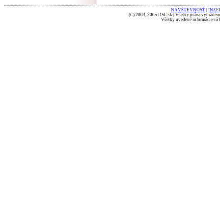
NÁVŠTEVNOSŤ
|
INZE
(C) 2004, 2005 DSL.sk | Všetky práva vyhradené
Všetky uvedené informácie sú b