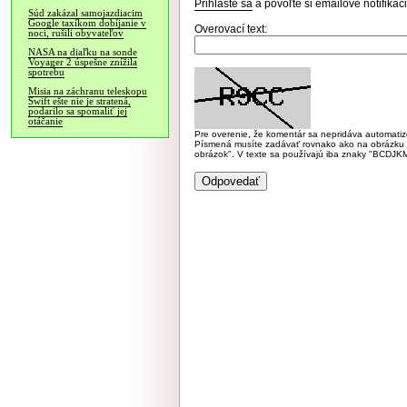
Prihláste sa
a povoľte si emailové notifiká
Súd zakázal samojazdiacim
Google taxíkom dobíjanie v
Overovací text:
noci, rušili obyvateľov
NASA na diaľku na sonde
Voyager 2 úspešne znížila
spotrebu
Misia na záchranu teleskopu
Swift ešte nie je stratená,
podarilo sa spomaliť jej
otáčanie
Pre overenie, že komentár sa nepridáva automatizov
Písmená musíte zadávať rovnako ako na obrázku veľk
obrázok". V texte sa používajú iba znaky "BC