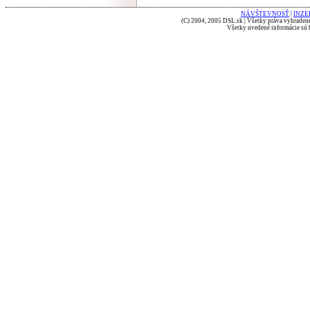
NÁVŠTEVNOSŤ
|
INZE
(C) 2004, 2005 DSL.sk | Všetky práva vyhradené
Všetky uvedené informácie sú b