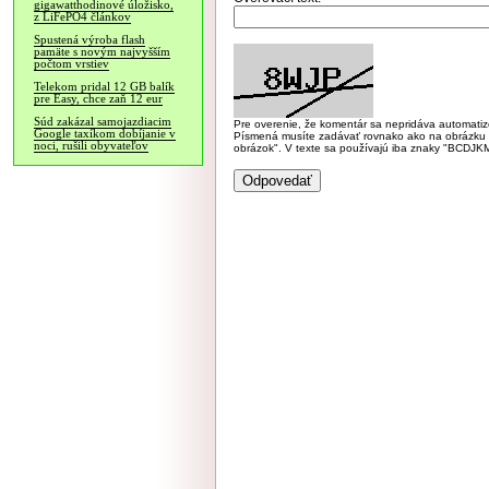
gigawatthodinové úložisko,
z LiFePO4 článkov
Spustená výroba flash
pamäte s novým najvyšším
počtom vrstiev
Telekom pridal 12 GB balík
pre Easy, chce zaň 12 eur
Súd zakázal samojazdiacim
Pre overenie, že komentár sa nepridáva automatizov
Google taxíkom dobíjanie v
Písmená musíte zadávať rovnako ako na obrázku veľk
noci, rušili obyvateľov
obrázok". V texte sa používajú iba znaky "BC