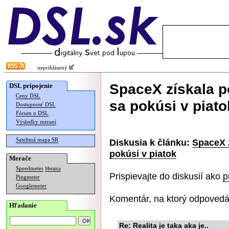
neprihlásený
SpaceX získala po
DSL pripojenie
Ceny DSL
sa pokúsi v piato
Dostupnosť DSL
Fórum o DSL
Výsledky meraní
Satelitná mapa SR
Diskusia k článku:
SpaceX z
pokúsi v piatok
Merače
Speedmeter
Merania
Prispievajte do diskusií ako
p
Pingmeter
Googlemeter
Komentár, na ktorý odpovedá
Hľadanie
Re: Realita je taka aka je..