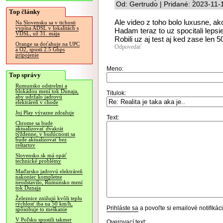
Od: Gertrudo | Pridané: 2023-11-
Top články
Ale video z toho bolo luxusne, ako
Na Slovensku sa v tichosti
vypína ADSL v lokalitách s
Hadam teraz to uz spocitali lepsie
VDSL, už 31. mája
Robili uz aj test aj ked zase len 
Orange sa doťahuje na UPC
Odpovedať
a O2, spustí 2.5 Gbps
pripojenie
Meno:
Top správy
Rumunsko odstrelmi a
blokádou mení tok Dunaja,
Titulok:
aby udržalo jadrovú
elektráreň v chode
Joj Play výrazne zdražuje
Text:
Chrome sa bude
aktualizovať dvakrát
týždenne, v budúcnosti sa
bude aktualizovať bez
reštartov
Slovensko.sk má opäť
technické problémy
Maďarsko jadrovú elektráreň
nakoniec kompletne
neodstavilo, Rumunsko mení
tok Dunaja
Železnice znižujú kvôli teplu
rýchlosť iba na 50 km/h,
Prihláste sa
a povoľte si emailové notifiká
spôsobuje to meškanie
V Poľsku spustili takmer
Overovací text: