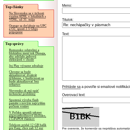
Meno:
Top články
Na Slovensku sa v tichosti
vypína ADSL v lokalitách s
Titulok:
VDSL, už 31. mája
Orange sa doťahuje na UPC
a O2, spustí 2.5 Gbps
pripojenie
Text:
Top správy
Rumunsko odstrelmi a
blokádou mení tok Dunaja,
aby udržalo jadrovú
elektráreň v chode
Joj Play výrazne zdražuje
Chrome sa bude
aktualizovať dvakrát
týždenne, v budúcnosti sa
bude aktualizovať bez
reštartov
Prihláste sa
a povoľte si emailové notifiká
Slovensko.sk má opäť
technické problémy
Overovací text:
Spustená výroba flash
pamäte s novým najvyšším
počtom vrstiev
V Poľsku spustili takmer
gigawatthodinové úložisko,
z LiFePO4 článkov
Telekom pridal 12 GB balík
pre Easy, chce zaň 12 eur
Pre overenie, že komentár sa nepridáva automatizov