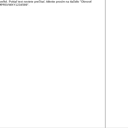
é. Pokiaľ text neviete prečítať, kliknite prosím na tlačidlo "Obnoviť
DJKMPRSVWXY1234589".