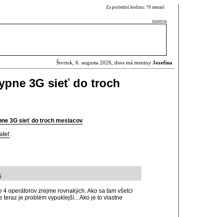
Za poslednú hodinu: 70 meraní
inzercia
Štvrtok, 6. augusta 2026, dnes má meniny
Jozefína
ypne 3G sieť do troch
ne 3G sieť do troch mesiacov
ateľ
.
6
e 4 operátorov zrejme rovnakých. Ako sa tam všetci
 teraz je problém vypuklejší... Ako je to vlastne