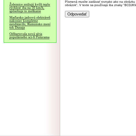
Písmená musíte zadávať rovnako ako na obrázku veľk
Železnice znižujú kvôli teplu
obrázok". V texte sa používajú iba znaky "BC
rýchlosť iba na 50 km/h,
spôsobuje to meškanie
Maďarsko jadrovú elektráreň
nakoniec kompletne
neodstavilo, Rumunsko mení
tok Dunaja
Odštartovala nová séria
populárneho sci-fi Futurama