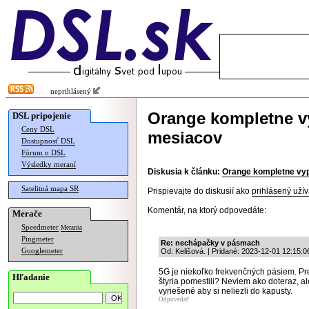
neprihlásený
Orange kompletne v
DSL pripojenie
Ceny DSL
mesiacov
Dostupnosť DSL
Fórum o DSL
Výsledky meraní
Diskusia k článku:
Orange kompletne vyp
Satelitná mapa SR
Prispievajte do diskusií ako
prihlásený užív
Komentár, na ktorý odpovedáte:
Merače
Speedmeter
Merania
Pingmeter
Re: nechápačky v pásmach
Googlemeter
Od: Kelišová. | Pridané: 2023-12-01 12:15:0
5G je niekoľko frekvenčných pásiem. Pr
Hľadanie
štyria pomestili? Neviem ako doteraz, ale
vyriešené aby si neliezli do kapusty.
Odpovedať