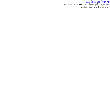
NÁVŠTEVNOSŤ
|
INZE
(C) 2004, 2005 DSL.sk | Všetky práva vyhradené
Všetky uvedené informácie sú b