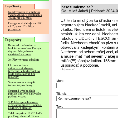
Top články
nerozumieme sa?
Od: Miloš Jakeš | Pridané: 2024-
Na Slovensku sa v tichosti
vypína ADSL v lokalitách s
VDSL, už 31. mája
Už len to mi chýba ku šťastiu - 
Orange sa doťahuje na UPC
nepotrebujem hladkací mobil, ani 
a O2, spustí 2.5 Gbps
všetko. Nechcem si lístok na vlak
pripojenie
neskôr už len cez debil. Nechce
robotovi v LIDLi či v TESCO! Sm
Top správy
ľudia. Nechcem chodiť na pivo s
Rumunsko odstrelmi a
otravoval s kadejakými kontami a 
blokádou mení tok Dunaja,
Nechcem pri sebemenšej veci, ab
aby udržalo jadrovú
elektráreň v chode
a musel mať mal neviem v akej ri
Joj Play výrazne zdražuje
milión(!!!)nábojov kalibru 155mm, 
usporiadať a podobne.
Chrome sa bude
aktualizovať dvakrát
Odpovedať
týždenne, v budúcnosti sa
bude aktualizovať bez
reštartov
Meno:
Slovensko.sk má opäť
technické problémy
Spustená výroba flash
Titulok:
pamäte s novým najvyšším
počtom vrstiev
V Poľsku spustili takmer
gigawatthodinové úložisko,
Text:
z LiFePO4 článkov
Telekom pridal 12 GB balík
pre Easy, chce zaň 12 eur