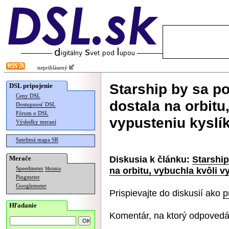
neprihlásený
Starship by sa p
DSL pripojenie
Ceny DSL
dostala na orbitu
Dostupnosť DSL
Fórum o DSL
vypusteniu kyslí
Výsledky meraní
Satelitná mapa SR
Diskusia k článku:
Starshi
Merače
na orbitu, vybuchla kvôli v
Speedmeter
Merania
Pingmeter
Googlemeter
Prispievajte do diskusií ako
p
Hľadanie
Komentár, na ktorý odpovedá