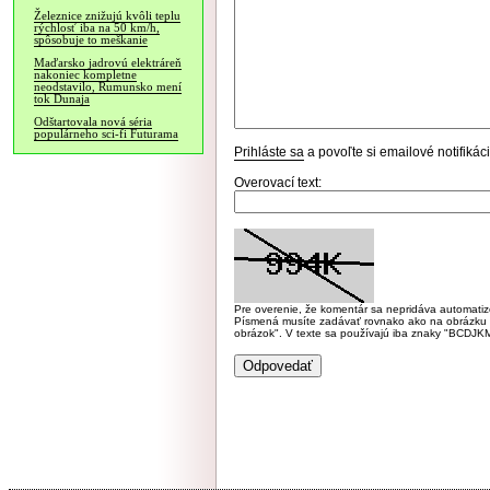
Železnice znižujú kvôli teplu
rýchlosť iba na 50 km/h,
spôsobuje to meškanie
Maďarsko jadrovú elektráreň
nakoniec kompletne
neodstavilo, Rumunsko mení
tok Dunaja
Odštartovala nová séria
populárneho sci-fi Futurama
Prihláste sa
a povoľte si emailové notifiká
Overovací text:
Pre overenie, že komentár sa nepridáva automatizov
Písmená musíte zadávať rovnako ako na obrázku veľk
obrázok". V texte sa používajú iba znaky "BC