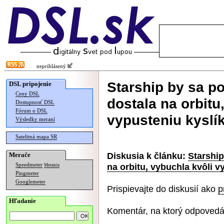
neprihlásený
Starship by sa p
DSL pripojenie
Ceny DSL
dostala na orbitu
Dostupnosť DSL
Fórum o DSL
vypusteniu kyslí
Výsledky meraní
Satelitná mapa SR
Diskusia k článku:
Starshi
Merače
na orbitu, vybuchla kvôli v
Speedmeter
Merania
Pingmeter
Googlemeter
Prispievajte do diskusií ako
p
Hľadanie
Komentár, na ktorý odpovedá