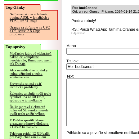
Top články
Re: budúcnosť
Od: unreg: Guest | Pridané: 2024-01-14 21:
Na Slovensku sa v tichosti
vypína ADSL v lokalitách s
Predsa roboty!
VDSL, už 31. mája
Orange sa doťahuje na UPC
P.S.: Pouzi WhatsApp, tam ma Orange es
a O2, spustí 2.5 Gbps
Odpovedať
pripojenie
Meno:
Top správy
Maďarsko jadrovú elektráreň
nakoniec kompletne
neodstavilo, Rumunsko mení
Titulok:
tok Dunaja
Alza nasadila dve novinky,
jednu užitočnú a jednu
Text:
kontroverznú
Slovensko.sk má opäť
technické problémy
Železnice znižujú kvôli teplu
rýchlosť iba na 50 km/h,
spôsobuje to meškanie
Ďalšia jadrová elektráreň
južne od Slovenska musela
kvôli teplu znížiť výkon
V Poľsku spustili takmer
gigawatthodinové úložisko,
z LiFePO4 článkov
Prihláste sa
a povoľte si emailové notifiká
Telekom pridal 12 GB balík
pre Easy, chce zaň 12 eur