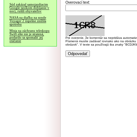
Overovací text:
Súd zakázal samojazdiacim
Google taxíkom dobíjanie v
noci, rušili obyvateľov
NASA na diaľku na sonde
Voyager 2 úspešne znížila
spotrebu
Misia na záchranu teleskopu
Swift ešte nie je stratená,
podarilo sa spomaliť jej
Pre overenie, že komentár sa nepridáva automatizov
otáčanie
Písmená musíte zadávať rovnako ako na obrázku veľk
obrázok". V texte sa používajú iba znaky "BC