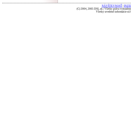
NÁVŠTEVNOSŤ
|
INZE
(C) 2004, 2005 DSL.sk | Všetky práva vyhradené
Všetky uvedené informácie sú b