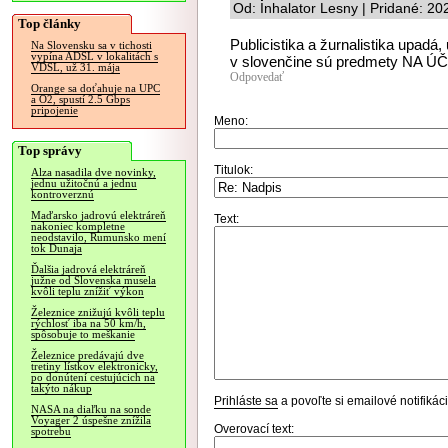
Od: Inhalator Lesny | Pridané: 2
Top články
Publicistika a žurnalistika upadá
Na Slovensku sa v tichosti
vypína ADSL v lokalitách s
v slovenčine sú predmety NA ÚČ
VDSL, už 31. mája
Odpovedať
Orange sa doťahuje na UPC
a O2, spustí 2.5 Gbps
pripojenie
Meno:
Top správy
Titulok:
Alza nasadila dve novinky,
jednu užitočnú a jednu
kontroverznú
Maďarsko jadrovú elektráreň
Text:
nakoniec kompletne
neodstavilo, Rumunsko mení
tok Dunaja
Ďalšia jadrová elektráreň
južne od Slovenska musela
kvôli teplu znížiť výkon
Železnice znižujú kvôli teplu
rýchlosť iba na 50 km/h,
spôsobuje to meškanie
Železnice predávajú dve
tretiny lístkov elektronicky,
po donútení cestujúcich na
takýto nákup
Prihláste sa
a povoľte si emailové notifiká
NASA na diaľku na sonde
Voyager 2 úspešne znížila
Overovací text:
spotrebu