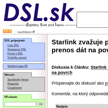
neprihlásený
Starlink zvažuje 
DSL pripojenie
Ceny DSL
prenos dát na po
Dostupnosť DSL
Fórum o DSL
Výsledky meraní
Satelitná mapa SR
Diskusia k článku:
Starlink
na povrch
Merače
Speedmeter
Merania
Prispievajte do diskusií ako
p
Pingmeter
Googlemeter
Komentár, na ktorý odpovedá
Hľadanie
Nadpis