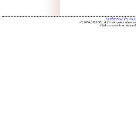
NÁVŠTEVNOSŤ
|
INZE
(C) 2004, 2005 DSL.sk | Všetky práva vyhradené
Všetky uvedené informácie sú b