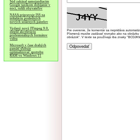
Súd zakázal samojazdiacim
Google taxíkom dobíjanie v
noci, rušili obyvateľov
NASA pripravuje ISS na
inštaláciu posledných
nových solárnych panelov
Vydaný nový FFmpeg 9.0,
Pre overenie, že komentár sa nepridáva automatizov
zlepšil akceleráciu
Písmená musíte zadávať rovnako ako na obrázku veľk
profesionálnych formátov
obrázok". V texte sa používajú iba znaky "BC
videa
Microsoft v čase drahých
pamätí sľubuje
optimalizovať spotrebu
RAM vo Windows 11