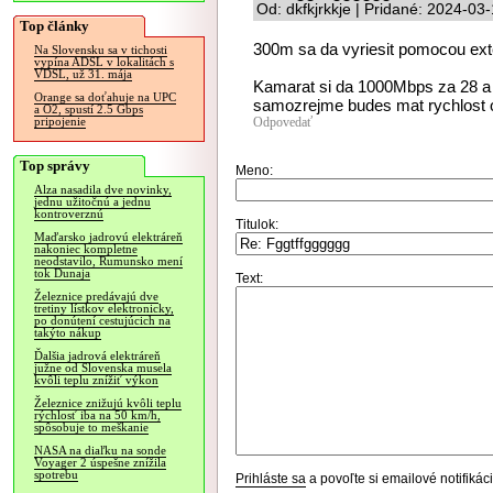
Od: dkfkjrkkje | Pridané: 2024-03
Top články
300m sa da vyriesit pomocou exte
Na Slovensku sa v tichosti
vypína ADSL v lokalitách s
VDSL, už 31. mája
Kamarat si da 1000Mbps za 28 a o
Orange sa doťahuje na UPC
samozrejme budes mat rychlost o 
a O2, spustí 2.5 Gbps
Odpovedať
pripojenie
Top správy
Meno:
Alza nasadila dve novinky,
jednu užitočnú a jednu
kontroverznú
Titulok:
Maďarsko jadrovú elektráreň
nakoniec kompletne
neodstavilo, Rumunsko mení
tok Dunaja
Text:
Železnice predávajú dve
tretiny lístkov elektronicky,
po donútení cestujúcich na
takýto nákup
Ďalšia jadrová elektráreň
južne od Slovenska musela
kvôli teplu znížiť výkon
Železnice znižujú kvôli teplu
rýchlosť iba na 50 km/h,
spôsobuje to meškanie
NASA na diaľku na sonde
Voyager 2 úspešne znížila
spotrebu
Prihláste sa
a povoľte si emailové notifiká