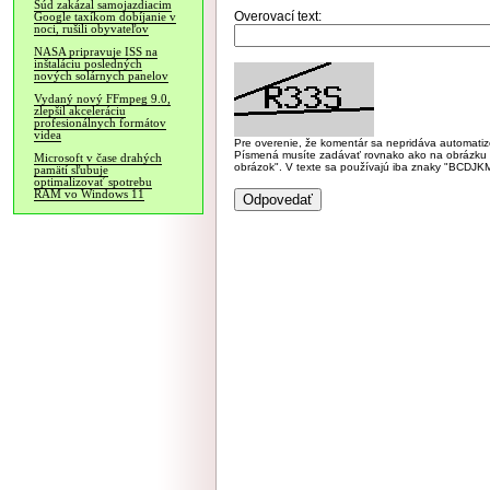
Súd zakázal samojazdiacim
Overovací text:
Google taxíkom dobíjanie v
noci, rušili obyvateľov
NASA pripravuje ISS na
inštaláciu posledných
nových solárnych panelov
Vydaný nový FFmpeg 9.0,
zlepšil akceleráciu
profesionálnych formátov
videa
Pre overenie, že komentár sa nepridáva automatizov
Písmená musíte zadávať rovnako ako na obrázku veľk
Microsoft v čase drahých
obrázok". V texte sa používajú iba znaky "BC
pamätí sľubuje
optimalizovať spotrebu
RAM vo Windows 11