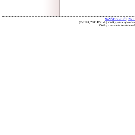
NÁVŠTEVNOSŤ
|
INZE
(C) 2004, 2005 DSL.sk | Všetky práva vyhradené
Všetky uvedené informácie sú b