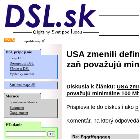
neprihlásený
USA zmenili defin
DSL pripojenie
Ceny DSL
zaň považujú mi
Dostupnosť DSL
Fórum o DSL
Výsledky meraní
Satelitná mapa SR
Diskusia k článku:
USA zmen
považujú minimálne 100 M
Merače
Speedmeter
Merania
Prispievajte do diskusií ako
p
Pingmeter
Googlemeter
Komentár, na ktorý odpovedá
Hľadanie
Re: Fggtffgggggg