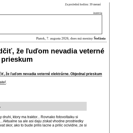
Za poslednú hodinu: 39 meraní
inzercia
Piatok, 7. augusta 2026, dnes má meniny
Štefánia
dčiť, že ľuďom nevadia veterné
l prieskum
čiť, že ľuďom nevadia veterné elektrárne. Objednal prieskum
ateľ
.
7
druhi, ktory ma traktor... Rovnako fotovoltaiku si
.. Aktualne sa ale asi daju ziskat vhodne prostriedky
at skor, ako to bude prilis lacne a prilic ocividne, ze si