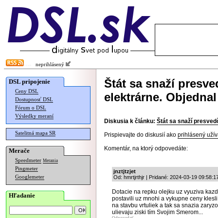
neprihlásený
Štát sa snaží presve
DSL pripojenie
Ceny DSL
elektrárne. Objedna
Dostupnosť DSL
Fórum o DSL
Výsledky meraní
Diskusia k článku:
Štát sa snaží presved
Satelitná mapa SR
Prispievajte do diskusií ako
prihlásený užív
Komentár, na ktorý odpovedáte:
Merače
Speedmeter
Merania
Pingmeter
jnztjtzjet
Googlemeter
Od: hmrtjrthjr | Pridané: 2024-03-19 09:58:1
Dotacie na repku olejku uz vyuziva kazdy 
Hľadanie
postavili uz mnohi a vykupne ceny klesli.
na stavbu vrtuliek a tak sa snazia zaryzov
ulievaju ziski tím Svojim Smerom...