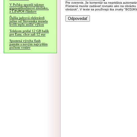
Pre overenie, že komentár sa nepridáva automatizov
V Poľsku spustili takmer
Písmená musíte zadávať rovnako ako na obrázku veľk
gigawatthodinové úložisko,
obrázok". V texte sa používajú iba znaky "BC
z LiFePO4 článkov
Ďalšia jadrová elektráreň
južne od Slovenska musela
kvôli teplu znížiť výkon
Telekom pridal 12 GB balík
pre Easy, chce zaň 12 eur
Spustená výroba flash
pamäte s novým najvyšším
počtom vrstiev