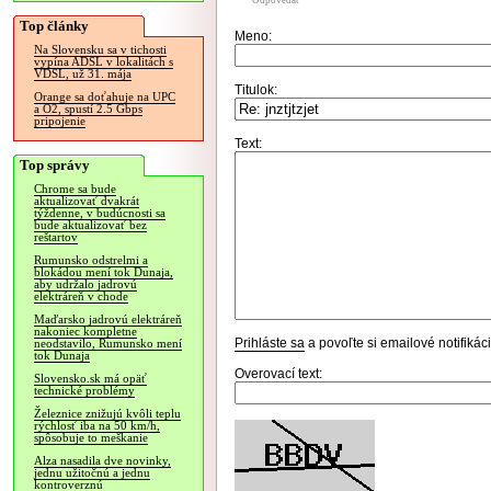
Odpovedať
Top články
Meno:
Na Slovensku sa v tichosti
vypína ADSL v lokalitách s
VDSL, už 31. mája
Titulok:
Orange sa doťahuje na UPC
a O2, spustí 2.5 Gbps
pripojenie
Text:
Top správy
Chrome sa bude
aktualizovať dvakrát
týždenne, v budúcnosti sa
bude aktualizovať bez
reštartov
Rumunsko odstrelmi a
blokádou mení tok Dunaja,
aby udržalo jadrovú
elektráreň v chode
Maďarsko jadrovú elektráreň
nakoniec kompletne
Prihláste sa
a povoľte si emailové notifiká
neodstavilo, Rumunsko mení
tok Dunaja
Overovací text:
Slovensko.sk má opäť
technické problémy
Železnice znižujú kvôli teplu
rýchlosť iba na 50 km/h,
spôsobuje to meškanie
Alza nasadila dve novinky,
jednu užitočnú a jednu
kontroverznú