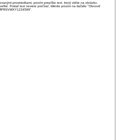
anými prostriedkami, prosím prepíšte text, ktorý vidíte na obrázku.
é. Pokiaľ text neviete prečítať, kliknite prosím na tlačidlo "Obnoviť
DJKMPRSVWXY1234589".