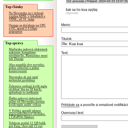
Od: preceda | Pridané: 2024-03-23 13:07:25
Top články
šak sa ho kua opýtaj
Na Slovensku sa v tichosti
Odpovedať
vypína ADSL v lokalitách s
VDSL, už 31. mája
Meno:
Orange sa doťahuje na UPC
a O2, spustí 2.5 Gbps
pripojenie
Titulok:
Top správy
Maďarsko jadrovú elektráreň
nakoniec kompletne
Text:
neodstavilo, Rumunsko mení
tok Dunaja
Alza nasadila dve novinky,
jednu užitočnú a jednu
kontroverznú
Slovensko.sk má opäť
technické problémy
Železnice znižujú kvôli teplu
rýchlosť iba na 50 km/h,
spôsobuje to meškanie
Ďalšia jadrová elektráreň
južne od Slovenska musela
Prihláste sa
a povoľte si emailové notifiká
kvôli teplu znížiť výkon
V Poľsku spustili takmer
Overovací text:
gigawatthodinové úložisko,
z LiFePO4 článkov
Telekom pridal 12 GB balík
pre Easy, chce zaň 12 eur