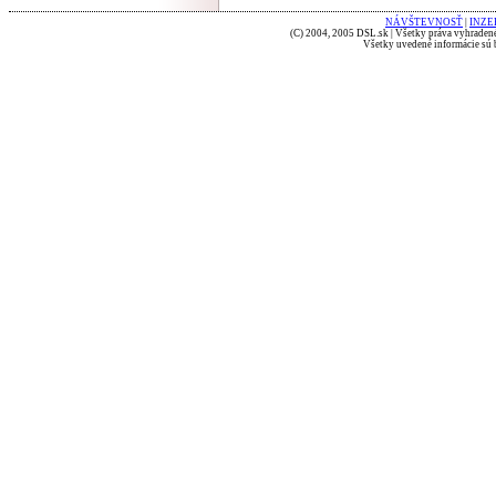
NÁVŠTEVNOSŤ
|
INZE
(C) 2004, 2005 DSL.sk | Všetky práva vyhradené
Všetky uvedené informácie sú b