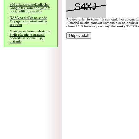
Súd zakázal samojazdiacim
Google taxíkom dobíjanie v
noci, rušili obyvateľov
NASA na diaľku na sonde
Pre overenie, že komentár sa nepridáva automatizov
Voyager 2 úspešne znížila
Písmená musíte zadávať rovnako ako na obrázku veľk
spotrebu
obrázok". V texte sa používajú iba znaky "BC
Misia na záchranu teleskopu
Swift ešte nie je stratená,
podarilo sa spomaliť jej
otáčanie