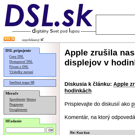
neprihlásený
Apple zrušila na
DSL pripojenie
Ceny DSL
displejov v hodi
Dostupnosť DSL
Fórum o DSL
Výsledky meraní
Satelitná mapa SR
Diskusia k článku:
Apple zr
hodinkách
Merače
Speedmeter
Merania
Prispievajte do diskusií ako
p
Pingmeter
Googlemeter
Komentár, na ktorý odpovedá
Hľadanie
Re: Kua kua