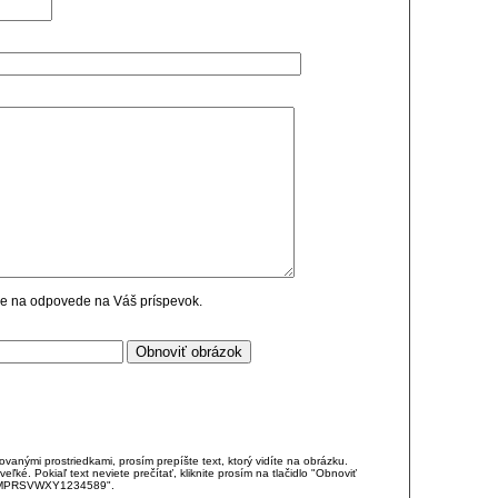
cie na odpovede na Váš príspevok.
anými prostriedkami, prosím prepíšte text, ktorý vidíte na obrázku.
é. Pokiaľ text neviete prečítať, kliknite prosím na tlačidlo "Obnoviť
DJKMPRSVWXY1234589".