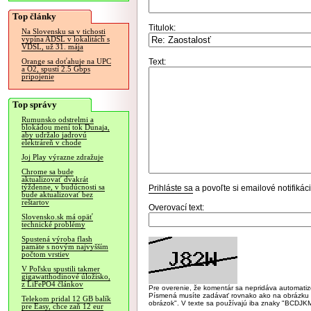
Top články
Titulok:
Na Slovensku sa v tichosti
vypína ADSL v lokalitách s
VDSL, už 31. mája
Text:
Orange sa doťahuje na UPC
a O2, spustí 2.5 Gbps
pripojenie
Top správy
Rumunsko odstrelmi a
blokádou mení tok Dunaja,
aby udržalo jadrovú
elektráreň v chode
Joj Play výrazne zdražuje
Chrome sa bude
aktualizovať dvakrát
týždenne, v budúcnosti sa
Prihláste sa
a povoľte si emailové notifiká
bude aktualizovať bez
reštartov
Overovací text:
Slovensko.sk má opäť
technické problémy
Spustená výroba flash
pamäte s novým najvyšším
počtom vrstiev
V Poľsku spustili takmer
gigawatthodinové úložisko,
z LiFePO4 článkov
Pre overenie, že komentár sa nepridáva automatizov
Písmená musíte zadávať rovnako ako na obrázku veľk
Telekom pridal 12 GB balík
obrázok". V texte sa používajú iba znaky "BC
pre Easy, chce zaň 12 eur