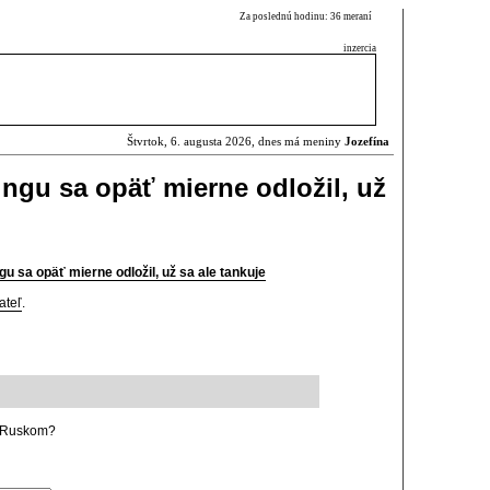
Za poslednú hodinu: 36 meraní
inzercia
Štvrtok, 6. augusta 2026, dnes má meniny
Jozefína
ngu sa opäť mierne odložil, už
u sa opäť mierne odložil, už sa ale tankuje
ateľ
.
a Ruskom?