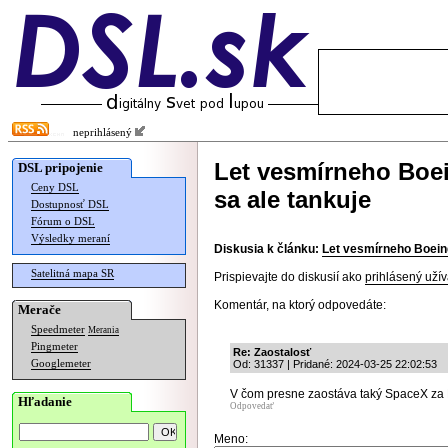
neprihlásený
Let vesmírneho Boei
DSL pripojenie
Ceny DSL
sa ale tankuje
Dostupnosť DSL
Fórum o DSL
Výsledky meraní
Diskusia k článku:
Let vesmírneho Boeing
Satelitná mapa SR
Prispievajte do diskusií ako
prihlásený užív
Komentár, na ktorý odpovedáte:
Merače
Speedmeter
Merania
Pingmeter
Re: Zaostalosť
Googlemeter
Od: 31337 | Pridané: 2024-03-25 22:02:53
V čom presne zaostáva taký SpaceX z
Hľadanie
Odpovedať
Meno: