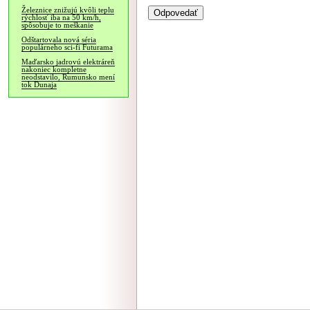
Železnice znižujú kvôli teplu
rýchlosť iba na 50 km/h,
spôsobuje to meškanie
Odštartovala nová séria
populárneho sci-fi Futurama
Maďarsko jadrovú elektráreň
nakoniec kompletne
neodstavilo, Rumunsko mení
tok Dunaja