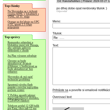
Od: RaketaNaMars | Pridané: 2024-03-27 1
Top články
po dlhej dobe opat nerdovsky titulok :)
Na Slovensku sa v tichosti
Odpovedať
vypína ADSL v lokalitách s
VDSL, už 31. mája
Meno:
Orange sa doťahuje na UPC
a O2, spustí 2.5 Gbps
pripojenie
Titulok:
Top správy
Rumunsko odstrelmi a
blokádou mení tok Dunaja,
Text:
aby udržalo jadrovú
elektráreň v chode
Joj Play výrazne zdražuje
Chrome sa bude
aktualizovať dvakrát
týždenne, v budúcnosti sa
bude aktualizovať bez
reštartov
Slovensko.sk má opäť
technické problémy
Spustená výroba flash
pamäte s novým najvyšším
Prihláste sa
a povoľte si emailové notifiká
počtom vrstiev
V Poľsku spustili takmer
Overovací text:
gigawatthodinové úložisko,
z LiFePO4 článkov
Telekom pridal 12 GB balík
pre Easy, chce zaň 12 eur