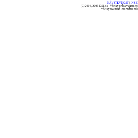
NÁVŠTEVNOSŤ
|
INZE
(C) 2004, 2005 DSL.sk | Všetky práva vyhradené
Všetky uvedené informácie sú b