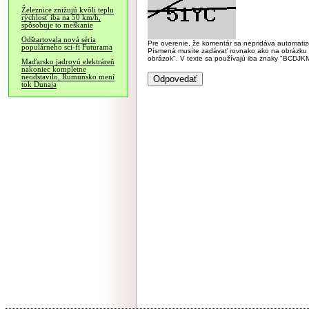
Železnice znižujú kvôli teplu
rýchlosť iba na 50 km/h,
spôsobuje to meškanie
Odštartovala nová séria
Pre overenie, že komentár sa nepridáva automatizov
populárneho sci-fi Futurama
Písmená musíte zadávať rovnako ako na obrázku veľk
obrázok". V texte sa používajú iba znaky "BC
Maďarsko jadrovú elektráreň
nakoniec kompletne
neodstavilo, Rumunsko mení
tok Dunaja