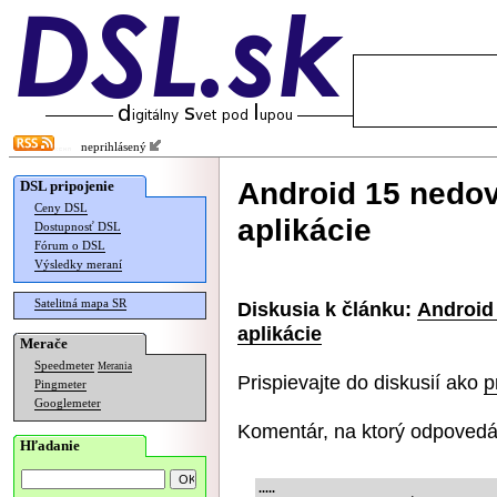
neprihlásený
Android 15 nedovo
DSL pripojenie
Ceny DSL
aplikácie
Dostupnosť DSL
Fórum o DSL
Výsledky meraní
Satelitná mapa SR
Diskusia k článku:
Android 
aplikácie
Merače
Speedmeter
Merania
Prispievajte do diskusií ako
p
Pingmeter
Googlemeter
Komentár, na ktorý odpovedá
Hľadanie
.....