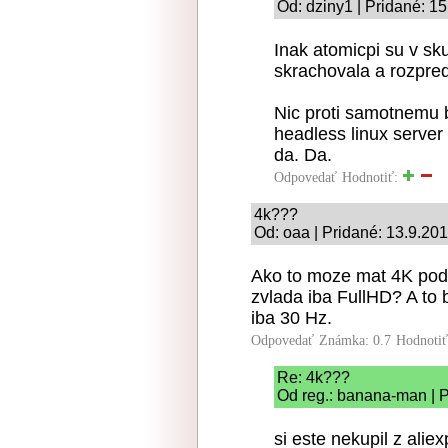
Od: dziny1 | Pridané: 1
Inak atomicpi su v sku
skrachovala a rozpred
Nic proti samotnemu
headless linux server
da. Da.
Odpovedať
Hodnotiť:
4k???
Od: oaa | Pridané: 13.9.20
Ako to moze mat 4K podp
zvlada iba FullHD? A to 
iba 30 Hz.
Odpovedať
Známka: 0.7
Hodnoti
Re: 4k???
Od reg.: banana-man | P
si este nekupil z ali