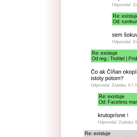
Odpovedať
Zn
Re: existuj
Od: rumbur
sem šoku
Odpovedať
Zn
Re: existuje
Od reg.: Trolitel | P
Čo ak Číňan okopí
istoty potom?
Odpovedať
Známka: 8.5
Re: existuje
Od: Faceless man
krutoprísne !
Odpovedať
Známka: 8
Re: existuje