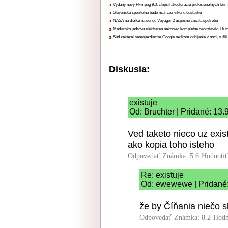
Vydaný nový FFmpeg 9.0, zlepšil akceleráciu profesionálnych form
Slovenská sporiteľňa bude mať cez víkend odstávku
NASA na diaľku na sonde Voyager 2 úspešne znížila spotrebu
Maďarsko jadrovú elektráreň nakoniec kompletne neodstavilo, Ru
Súd zakázal samojazdiacim Google taxíkom dobíjanie v noci, rušili
Diskusia:
existuje
Od: Bruchter | Pridané: 13.
Ved taketo nieco uz exist
ako kopia toho isteho
Odpovedať
Známka: 5.6
Hodnoti
Re: existuje
Od: ewewewe | Pridané:
že by Číňania niečo sk
Odpovedať
Známka: 8.2
Hodn