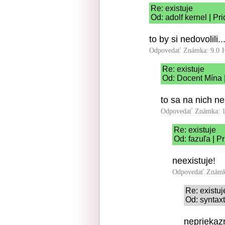
Re: existuje
Od: adolf kernel | Pr
to by si nedovolili..
Odpovedať
Známka: 9.0
Re: existuje
Od: Docent Mína 
to sa na nich n
Odpovedať
Známka: 1
Re: existuje
Od: fazuľa | P
neexistuje!
Odpovedať
Známk
Re: existuj
Od: syntaxt
nepriekaz