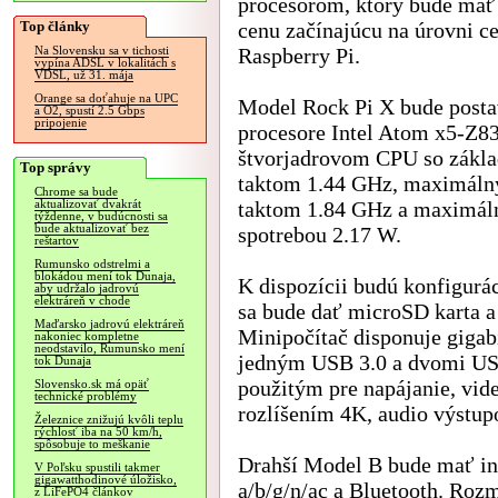
procesorom, ktorý bude mať
Top články
cenu začínajúcu na úrovni c
Raspberry Pi.
Na Slovensku sa v tichosti
vypína ADSL v lokalitách s
VDSL, už 31. mája
Orange sa doťahuje na UPC
Model Rock Pi X bude posta
a O2, spustí 2.5 Gbps
pripojenie
procesore Intel Atom x5-Z8
štvorjadrovom CPU so zákl
Top správy
taktom 1.44 GHz, maximál
Chrome sa bude
taktom 1.84 GHz a maximá
aktualizovať dvakrát
týždenne, v budúcnosti sa
bude aktualizovať bez
spotrebou 2.17 W.
reštartov
Rumunsko odstrelmi a
blokádou mení tok Dunaja,
K dispozícii budú konfigur
aby udržalo jadrovú
elektráreň v chode
sa bude dať microSD karta 
Maďarsko jadrovú elektráreň
Minipočítač disponuje giga
nakoniec kompletne
neodstavilo, Rumunsko mení
jedným USB 3.0 a dvomi US
tok Dunaja
použitým pre napájanie, v
Slovensko.sk má opäť
technické problémy
rozlíšením 4K, audio výstu
Železnice znižujú kvôli teplu
rýchlosť iba na 50 km/h,
spôsobuje to meškanie
Drahší Model B bude mať in
V Poľsku spustili takmer
gigawatthodinové úložisko,
a/b/g/n/ac a Bluetooth. Ro
z LiFePO4 článkov