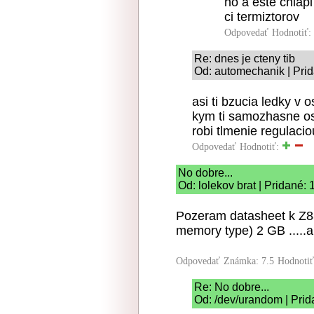
no a este chlap
ci termiztorov
Odpovedať
Hodnotiť:
Re: dnes je cteny tib
Od: automechanik | Pri
asi ti bzucia ledky v 
kym ti samozhasne osve
robi tlmenie regulaci
Odpovedať
Hodnotiť:
No dobre...
Od: lolekov brat | Pridané:
Pozeram datasheet k Z8
memory type) 2 GB .....
Odpovedať
Známka: 7.5
Hodnoti
Re: No dobre...
Od: /dev/urandom | Prid