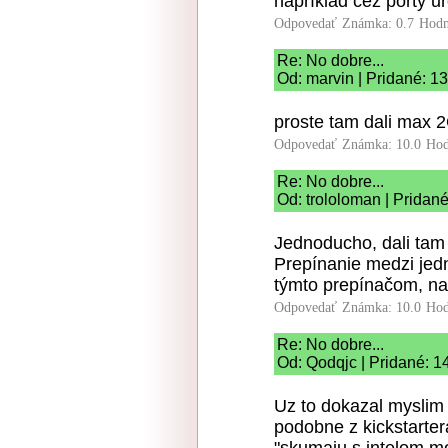
napríklad cez porty ur
Odpovedať
Známka: 0.7
Hodn
Re: No dobre...
Od: marvin | Pridané: 1
proste tam dali max 
Odpovedať
Známka: 10.0
Hod
Re: No dobre...
Od: trololoman | Pridan
Jednoducho, dali tam
Prepínanie medzi jed
týmto prepínačom, n
Odpovedať
Známka: 10.0
Hod
Re: No dobre...
Od: Qodqjc | Pridané: 1
Uz to dokazal myslim 
podobne z kickstartera