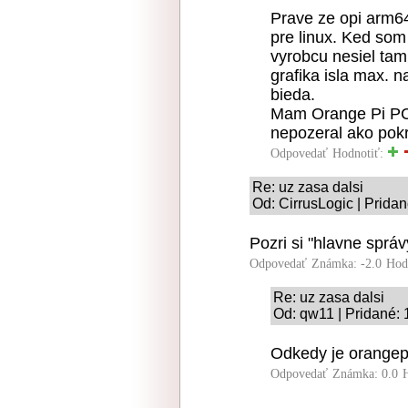
Prave ze opi arm6
pre linux. Ked som
vyrobcu nesiel tam
grafika isla max. 
bieda.
Mam Orange Pi PC 
nepozeral ako pok
Odpovedať
Hodnotiť:
Re: uz zasa dalsi
Od: CirrusLogic | Prida
Pozri si "hlavne sprá
Odpovedať
Známka: -2.0
Hod
Re: uz zasa dalsi
Od: qw11 | Pridané: 
Odkedy je orangep
Odpovedať
Známka: 0.0