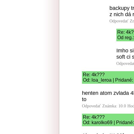
backupy t
z nich dá 
Odpovedať
Zn
Re: 4k
Od reg.
Imho si
soft ci 
Odpoveda
Re: 4k???
Od: loa_leroa | Pridané
henten atom zvlada 4
to
Odpovedať
Známka: 10.0
Hod
Re: 4k???
Od: karolko69 | Pridané