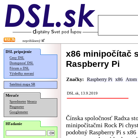
neprihlásený
x86 minipočítač 
DSL pripojenie
Ceny DSL
Raspberry Pi
Dostupnosť DSL
Fórum o DSL
Výsledky meraní
Značky:
Raspberry Pi
x86
Atom
Satelitná mapa SR
DSL.sk, 13.9.2019
Merače
Speedmeter
Merania
Pingmeter
Googlemeter
Čínska spoločnosť Radxa sto
Hľadanie
minipočítačmi Rock Pi chys
podobný Raspberry Pi s x86