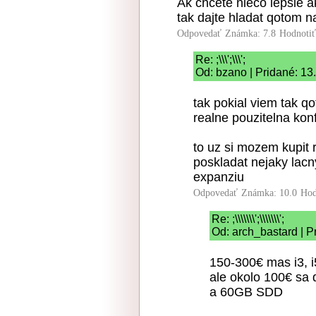
Ak chcete nieco lepsie a
tak dajte hladat qotom n
Odpovedať
Známka: 7.8
Hodnoti
Re: ;\\\';\\\';
Od: bzano | Pridané: 13
tak pokial viem tak q
realne pouzitelna konf
to uz si mozem kupit 
poskladat nejaky lac
expanziu
Odpovedať
Známka: 10.0
Hod
Re: ;\\\\\\\';\\\\\\\';
Od: arch_bastard | P
150-300€ mas i3, i5
ale okolo 100€ sa 
a 60GB SDD