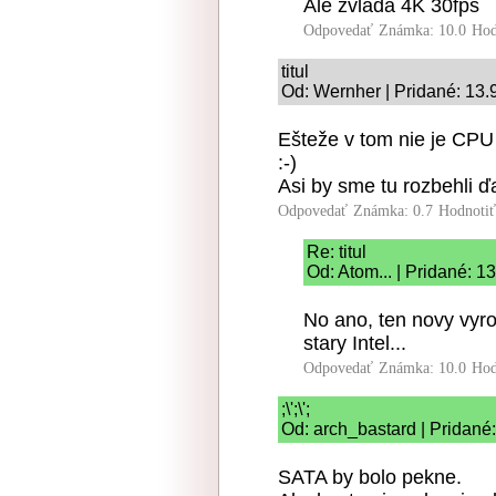
Ale zvlada 4K 30fps
Odpovedať
Známka: 10.0
Hod
titul
Od: Wernher | Pridané: 13.
Ešteže v tom nie je CPU
:-)
Asi by sme tu rozbehli ďa
Odpovedať
Známka: 0.7
Hodnoti
Re: titul
Od: Atom... | Pridané: 1
No ano, ten novy vyro
stary Intel...
Odpovedať
Známka: 10.0
Hod
;\';\';
Od: arch_bastard | Pridané
SATA by bolo pekne.