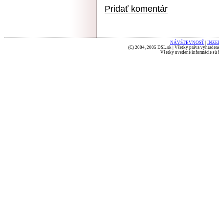
Pridať komentár
NÁVŠTEVNOSŤ
|
INZE
(C) 2004, 2005 DSL.sk | Všetky práva vyhradené
Všetky uvedené informácie sú b