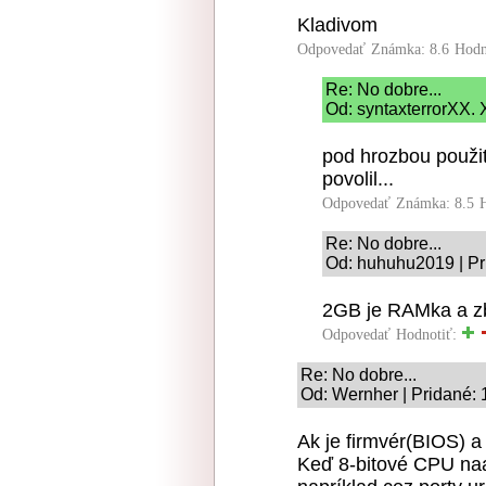
Kladivom
Odpovedať
Známka: 8.6
Hodn
Re: No dobre...
Od: syntaxterrorXX. 
pod hrozbou použi
povolil...
Odpovedať
Známka: 8.5
Re: No dobre...
Od: huhuhu2019 | Pr
2GB je RAMka a zb
Odpovedať
Hodnotiť:
Re: No dobre...
Od: Wernher | Pridané: 
Ak je firmvér(BIOS) 
Keď 8-bitové CPU naad