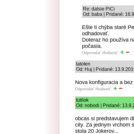
Re: dalsie PiCi
Od: baba | Pridané: 16.
Ešte ti chýba staré Pe
odhadovať.
Doteraz ho používa 
počasia.
Odpovedať
Hodnotiť:
tatoten
Od: Huj | Pridané: 13.9.20
Nova konfiguracia a bez
Odpovedať
Hodnotiť:
tutilok
Od: nobodi | Pridané: 13.9
obcas si predstavujem di
city. Za jednym vrchom 
stola 20 Jokerov...