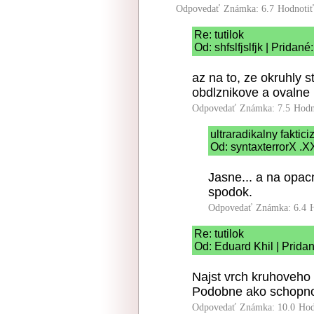
Odpovedať
Známka: 6.7
Hodnoti
Re: tutilok
Od: shfslfjslfjk | Pridan
az na to, ze okruhly s
obdlznikove a ovalne 
Odpovedať
Známka: 7.5
Hodn
ultraradikalny faktic
Od: syntaxterrorX .X
Jasne... a na opac
spodok.
Odpovedať
Známka: 6.4
Re: tutilok
Od: Eduard Khil | Prida
Najst vrch kruhoveho 
Podobne ako schopnos
Odpovedať
Známka: 10.0
Hod