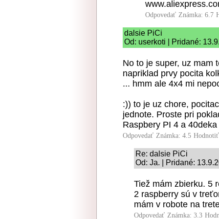
www.aliexpress.c
Odpovedať
Známka: 6.7
dalsie PiCi
Od: userkoti | Pridané: 13.
No to je super, uz mam 
napriklad prvy pocita ko
... hmm ale 4x4 mi nepoc
:)) to je uz chore, pocit
jednote. Proste pri poklad
Raspbery PI 4 a 40deka 
Odpovedať
Známka: 4.5
Hodnoti
Re: dalsie PiCi
Od: Ja. | Pridané: 13.9.
Tiež mám zbierku. 5 r
2 raspberry sú v treť
mám v robote na trete
Odpovedať
Známka: 3.3
Hodn