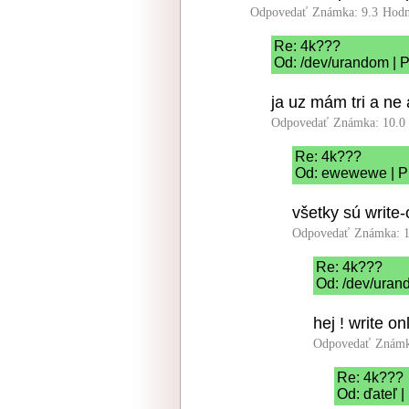
Odpovedať
Známka: 9.3
Hodn
Re: 4k???
Od: /dev/urandom | P
ja uz mám tri a ne a
Odpovedať
Známka: 10.0
Re: 4k???
Od: ewewewe | Pr
všetky sú write-
Odpovedať
Známka: 1
Re: 4k???
Od: /dev/uran
hej ! write on
Odpovedať
Známk
Re: 4k???
Od: ďateľ |