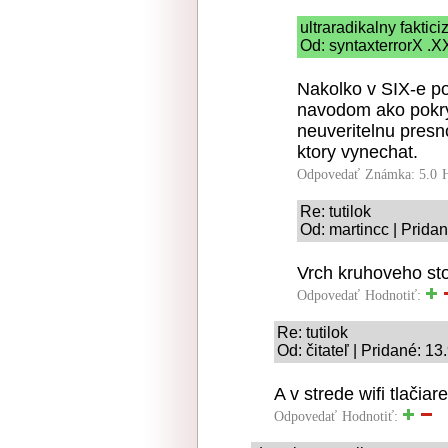
ultraradikalny faktic
Od: syntaxterrorX .X
Nakolko v SIX-e po
navodom ako pokryt
neuveritelnu presno
ktory vynechat.
Odpovedať
Známka: 5.0
Re: tutilok
Od: martincc | Prida
Vrch kruhoveho sto
Odpovedať
Hodnotiť:
Re: tutilok
Od: čitateľ | Pridané: 1
A v strede wifi tlačiar
Odpovedať
Hodnotiť: