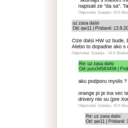
"skumaju s intelom m
napisali ze "da sa". T
Odpovedať
Známka: 10.0
Hod
uz zasa dalsi
Od: qw11 | Pridané: 13.9.2
Cize dalsi HW uz bude, 
Alebo to dopadne ako s
Odpovedať
Známka: -10.0
Hodnot
Re: uz zasa dalsi
Od: jozo34563456 | Pri
aku podporu myslis ? 
orange pi je ina vec 
drivery nie su (pre Xo
Odpovedať
Známka: 10.0
Hod
Re: uz zasa dalsi
Od: qw11 | Pridané: 