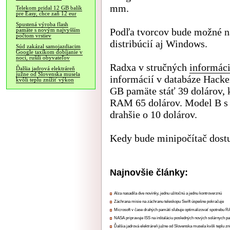
mm.
Telekom pridal 12 GB balík
pre Easy, chce zaň 12 eur
Spustená výroba flash
Podľa tvorcov bude možné n
pamäte s novým najvyšším
počtom vrstiev
distribúcií aj Windows.
Súd zakázal samojazdiacim
Google taxíkom dobíjanie v
noci, rušili obyvateľov
Radxa v stručných
informác
Ďalšia jadrová elektráreň
južne od Slovenska musela
informácií v databáze Hacker
kvôli teplu znížiť výkon
GB pamäte stáť 39 dolárov, 
RAM 65 dolárov. Model B s 
drahšie o 10 dolárov.
Kedy bude minipočítač dostu
Najnovšie články:
Alza nasadila dve novinky, jednu užitočnú a jednu kontroverznú
Záchrana misie na záchranu teleskopu Swift úspešne pokračuje
Microsoft v čase drahých pamätí sľubuje optimalizovať spotrebu
NASA pripravuje ISS na inštaláciu posledných nových solárnych p
Ďalšia jadrová elektráreň južne od Slovenska musela kvôli teplu zn