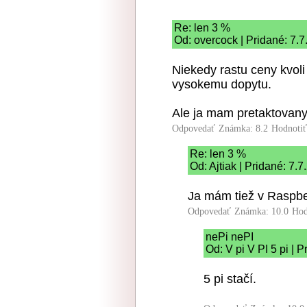
Re: len 3 %
Od: overcock | Pridané: 7.
Niekedy rastu ceny kvoli
vysokemu dopytu.
Ale ja mam pretaktovany
Odpovedať
Známka: 8.2
Hodnoti
Re: len 3 %
Od: Ajtiak | Pridané: 7.
Ja mám tiež v Raspbe
Odpovedať
Známka: 10.0
Hod
nePi nePI
Od: V pi V PI 5 pi | 
5 pi stačí.