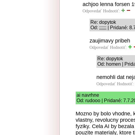
achjoo lenna forsen 
Odpovedať
Hodnotiť:
Re: dopytok
Od: ;;;;;; | Pridané: 
zaujimavy pribeh
Odpovedať
Hodnotiť:
Re: dopytok
Od: homen | Prid
nemohli dat nej
Odpovedať
Hodnotiť:
ai navrhne
Od: rudooo | Pridané: 7.7.
Mozno by bolo vhodne, k
vlastny, revolucny proce
fyziky. Cela AI by bezal
pouzite materialy, ktore 