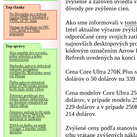
zvýšenie a zároveň uviedla s
Top články
dôvody pre zvýšenie cien.
Na Slovensku sa v tichosti
vypína ADSL v lokalitách s
VDSL, už 31. mája
Ako sme informovali v
tomt
Orange sa doťahuje na UPC
Intel aktuálne výrazne zvýši
a O2, spustí 2.5 Gbps
pripojenie
odporúčané ceny svojich zat
najnovších desktopových pr
Top správy
kódovým označením Arrow 
Alza nasadila dve novinky,
Refresh uvedených na konci
jednu užitočnú a jednu
kontroverznú
Maďarsko jadrovú elektráreň
nakoniec kompletne
Cena Core Ultra 270K Plus s
neodstavilo, Rumunsko mení
tok Dunaja
dolárov o 50 dolárov na 339 
Ďalšia jadrová elektráreň
južne od Slovenska musela
kvôli teplu znížiť výkon
Cena modelov Core Ultra 250
Železnice predávajú dve
dolárov, v prípade modelu 2
tretiny lístkov elektronicky,
po donútení cestujúcich na
229 dolárov a v prípade 250
takýto nákup
Železnice znižujú kvôli teplu
214 dolárov.
rýchlosť iba na 50 km/h,
spôsobuje to meškanie
NASA na diaľku na sonde
Zvýšené ceny podľa stanovis
Voyager 2 úspešne znížila
spotrebu
trhu vrátane zvýšených nákl