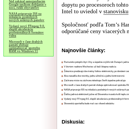
Súd zakázal samojazdiacim
dopytu po procesoroch tohto
Google taxíkom dobíjanie v
noci, rušili obyvateľov
Intel to uviedol v
stanovisku
NASA pripravuje ISS na
inštaláciu posledných
nových solárnych panelov
Spoločnosť podľa Tom’s Har
Vydaný nový FFmpeg 9.0,
zlepšil akceleráciu
odporúčané ceny viacerých 
profesionálnych formátov
videa
Microsoft v čase drahých
pamätí sľubuje
optimalizovať spotrebu
Najnovšie články:
RAM vo Windows 11
Rumunsko potopilo štyri člny a úspešne zvýšilo tok Dunaja k jadrov
V štvrtom reaktore Mochoviec už beží štiepna reakcia
Železnice predávajú dve tretiny lístkov elektronicky, po donútení ce
Alza nasadila dve novinky, jednu užitočnú a jednu kontroverznú
Záchrana misie na záchranu teleskopu Swift úspešne pokračuje
Microsoft v čase drahých pamätí sľubuje optimalizovať spotrebu
NASA pripravuje ISS na inštaláciu posledných nových solárnych p
Ďalšia jadrová elektráreň južne od Slovenska musela kvôli teplu zn
Vydaný nový FFmpeg 9.0, zlepšil akceleráciu profesionálnych form
Slovenská sporiteľňa bude mať cez víkend odstávku
Diskusia: