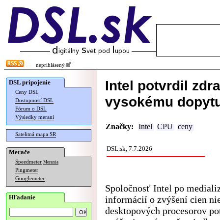
neprihlásený
Intel potvrdil zdr
DSL pripojenie
Ceny DSL
vysokému dopyt
Dostupnosť DSL
Fórum o DSL
Výsledky meraní
Značky:
Intel
CPU
ceny
Satelitná mapa SR
DSL.sk, 7.7.2026
Merače
Speedmeter
Merania
Pingmeter
Googlemeter
Spoločnosť Intel po medializ
Hľadanie
informácií o zvýšení cien ni
desktopových procesorov pot