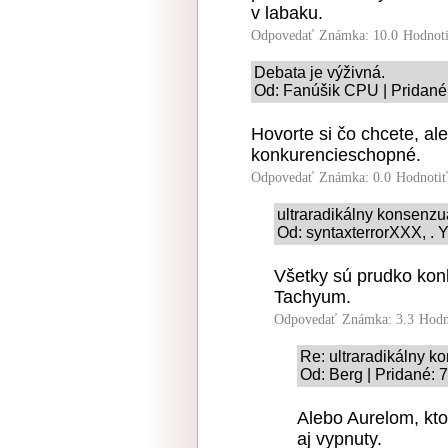
v labaku.
Odpovedať
Známka: 10.0
Hodnot
Debata je výživná.
Od: Fanúšik CPU | Pridané
Hovorte si čo chcete, al
konkurencieschopné.
Odpovedať
Známka: 0.0
Hodnoti
ultraradikálny konsenz
Od: syntaxterrorXXX, . Y
Všetky sú prudko kon
Tachyum.
Odpovedať
Známka: 3.3
Hodn
Re: ultraradikálny 
Od: Berg | Pridané: 
Alebo Aurelom, kto
aj vypnuty.