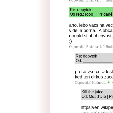
Odpovedať
Známka: 1.4
Hodn
Re: dopytok
Od reg.: roob_ | Pridané
ano, lebo vacsina vec
videi a porna.. A obc
donald stiahol chvost
:)
Odpovedať
Známka: 6.0
Hodn
Re: dopytok
Od: _____________ |
preco vsetci rados
ked ten cirkus zaca
Odpovedať
Hodnotiť:
Kill the juice
Od: Muad'Dib | Pr
https://en.wik