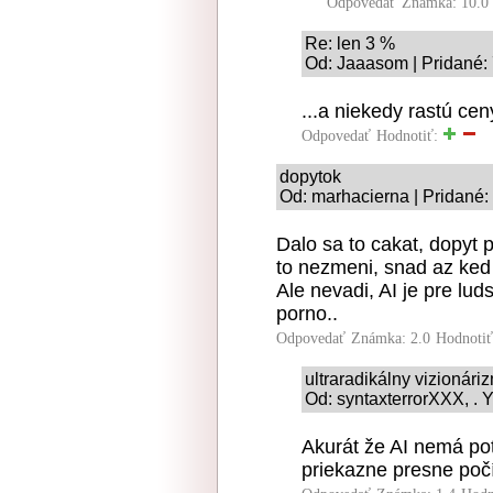
Odpovedať
Známka: 10.0
Re: len 3 %
Od: Jaaasom | Pridané:
...a niekedy rastú ce
Odpovedať
Hodnotiť:
dopytok
Od: marhacierna | Pridané:
Dalo sa to cakat, dopyt p
to nezmeni, snad az ked
Ale nevadi, AI je pre lud
porno..
Odpovedať
Známka: 2.0
Hodnoti
ultraradikálny vizionári
Od: syntaxterrorXXX, . Y
Akurát že AI nemá po
priekazne presne poč