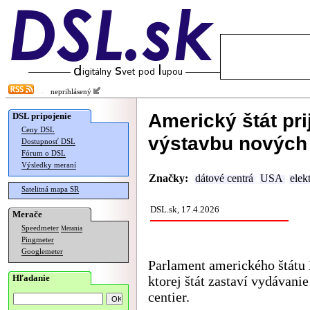
neprihlásený
Americký štát pri
DSL pripojenie
Ceny DSL
výstavbu nových 
Dostupnosť DSL
Fórum o DSL
Výsledky meraní
Značky:
dátové centrá
USA
elek
Satelitná mapa SR
DSL.sk, 17.4.2026
Merače
Speedmeter
Merania
Pingmeter
Googlemeter
Parlament amerického štátu M
Hľadanie
ktorej štát zastaví vydávan
centier.