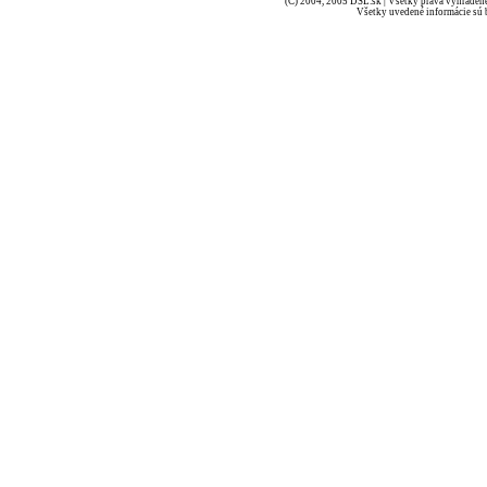
(C) 2004, 2005 DSL.sk | Všetky práva vyhradené
Všetky uvedené informácie sú b