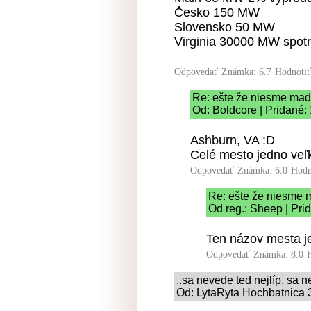
Česko 150 MW
Slovensko 50 MW
Virginia 30000 MW spotr
Odpovedať
Známka: 6.7
Hodnoti
Re: ešte že niesme mad
Od: Boldcore | Pridané:
Ashburn, VA :D
Celé mesto jedno veľ
Odpovedať
Známka: 6.0
Hodn
Re: ešte že niesme 
Od reg.: Sheep | Pri
Ten názov mesta je
Odpovedať
Známka: 8.0
..sa nevede ted nejlíp, sa n
Od: LytaRyta Hochbatnica 3