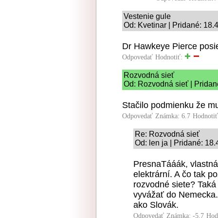
Vestenie gule
Od: Kvetinar | Pridané: 18.
Dr Hawkeye Pierce posie
Odpovedať
Hodnotiť:
Rozvodná sieť
Od: Rozvodná sieť | Pridan
Stačilo podmienku že mu
Odpovedať
Známka: 6.7
Hodnoti
Re: Rozvodná sieť
Od: len ja | Pridané: 18
PresnaTááák, vlastná
elektrární. A čo tak p
rozvodné siete? Taká 
vyvážať do Nemecka. 
ako Slovák.
Odpovedať
Známka: -5.7
Hod