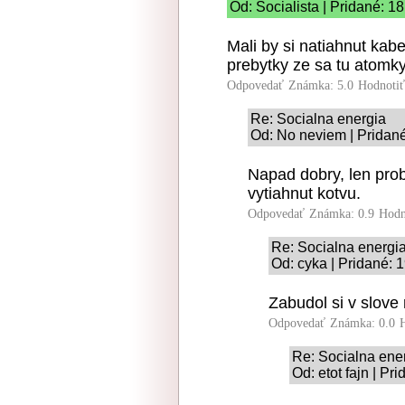
Od: Socialista | Pridané: 1
Mali by si natiahnut kab
prebytky ze sa tu atomky
Odpovedať
Známka: 5.0
Hodnoti
Re: Socialna energia
Od: No neviem | Pridané
Napad dobry, len pro
vytiahnut kotvu.
Odpovedať
Známka: 0.9
Hodn
Re: Socialna energi
Od: cyka | Pridané: 
Zabudol si v slove
Odpovedať
Známka: 0.0
Re: Socialna ene
Od: etot fajn | Pr