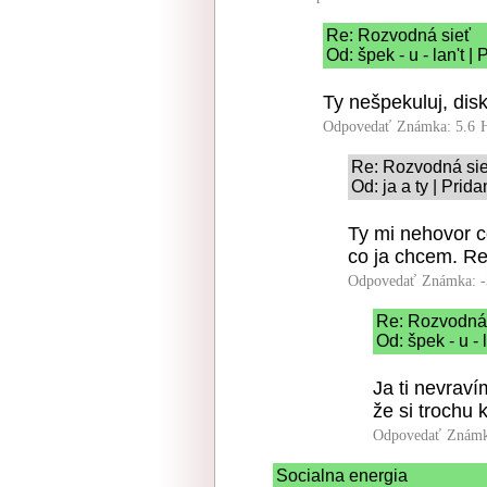
Re: Rozvodná sieť
Od: špek - u - lan't 
Ty nešpekuluj, disk
Odpovedať
Známka: 5.6
Re: Rozvodná si
Od: ja a ty | Prid
Ty mi nehovor c
co ja chcem. Re
Odpovedať
Známka: -
Re: Rozvodná 
Od: špek - u - 
Ja ti nevraví
že si trochu k
Odpovedať
Známk
Socialna energia