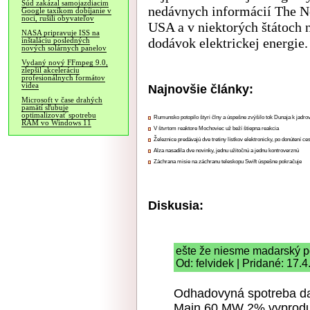
Súd zakázal samojazdiacim
nedávnych informácií The N
Google taxíkom dobíjanie v
noci, rušili obyvateľov
USA a v niektorých štátoch n
NASA pripravuje ISS na
dodávok elektrickej energie.
inštaláciu posledných
nových solárnych panelov
Vydaný nový FFmpeg 9.0,
zlepšil akceleráciu
profesionálnych formátov
videa
Najnovšie články:
Microsoft v čase drahých
pamätí sľubuje
optimalizovať spotrebu
Rumunsko potopilo štyri člny a úspešne zvýšilo tok Dunaja k jadrov
RAM vo Windows 11
V štvrtom reaktore Mochoviec už beží štiepna reakcia
Železnice predávajú dve tretiny lístkov elektronicky, po donútení ce
Alza nasadila dve novinky, jednu užitočnú a jednu kontroverznú
Záchrana misie na záchranu teleskopu Swift úspešne pokračuje
Diskusia:
ešte že niesme madarský p
Od: felvidek | Pridané: 17.
Odhadovyná spotreba dat
Main 60 MW 2% vyproduk