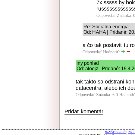
7x sssss by bol
russssssssssss
Odpovedať
Známka: 0
Re: Socialna energia
Od: HAHA | Pridané: 20
a čo tak postaviť tu 
Odpovedať
Hodnotiť:
iny pohlad
Od: aloojz | Pridané: 19.4.
tak takto sa odstrani kon
datacentra, alebo ich dos
Odpovedať
Známka: 6.0
Hodnoti
Pridať komentár
NÁVŠTEVNOSŤ
|
INZE