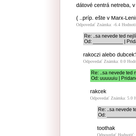
dátové centrá netreba, v
( ..príp. ešte v Marx-Lenin
Odpovedať
Známka: -6.4
Hodnoti
Re: ..sa nevede ted nejl
Od: ___________ | Prid
rakoczi alebo dubcek
Odpovedať
Známka: 0.0
Hodn
Re: ..sa nevede ted n
Od: uuuuuiu | Pridan
rakcek
Odpovedať
Známka: 5.0
Re: ..sa nevede te
Od: ____________
toothak
Odpovedať
Hodnotiť: