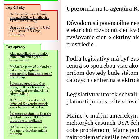
Top články
Upozornila
na to agentúra Re
Na Slovensku sa v tichosti
vypína ADSL v lokalitách s
VDSL, už 31. mája
Dôvodom sú potenciálne neg
Orange sa doťahuje na UPC
elektrickú rozvodnú sieť kvô
a O2, spustí 2.5 Gbps
pripojenie
zvyšovanie cien elektriny al
prostriedie.
Top správy
Alza nasadila dve novinky,
Podľa legislatívy má byť za
jednu užitočnú a jednu
kontroverznú
centrá so spotrebou viac ak
Maďarsko jadrovú elektráreň
nakoniec kompletne
pričom dovtedy bude štátom
neodstavilo, Rumunsko mení
tok Dunaja
dátových centier na elektric
Železnice predávajú dve
tretiny lístkov elektronicky,
po donútení cestujúcich na
Legislatívu v utorok schváli
takýto nákup
platnosti ju musí ešte schváli
Ďalšia jadrová elektráreň
južne od Slovenska musela
kvôli teplu znížiť výkon
Železnice znižujú kvôli teplu
Maine je malým americkým 
rýchlosť iba na 50 km/h,
spôsobuje to meškanie
niektorých častiach USA čeli
NASA na diaľku na sonde
dobe problémom, Maine podľ
Voyager 2 úspešne znížila
spotrebu
najproblematickejšie regióny