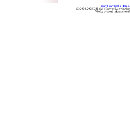
NÁVŠTEVNOSŤ
|
INZE
(C) 2004, 2005 DSL.sk | Všetky práva vyhradené
Všetky uvedené informácie sú b