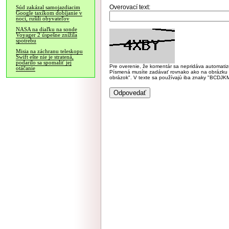
Overovací text:
Súd zakázal samojazdiacim
Google taxíkom dobíjanie v
noci, rušili obyvateľov
NASA na diaľku na sonde
Voyager 2 úspešne znížila
spotrebu
Misia na záchranu teleskopu
Swift ešte nie je stratená,
podarilo sa spomaliť jej
Pre overenie, že komentár sa nepridáva automatizov
otáčanie
Písmená musíte zadávať rovnako ako na obrázku veľk
obrázok". V texte sa používajú iba znaky "BC