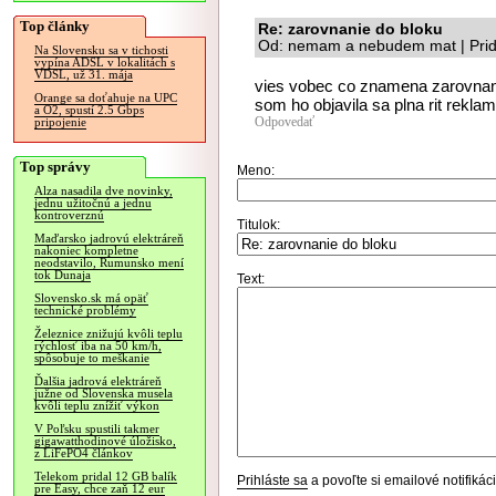
Top články
Re: zarovnanie do bloku
Od: nemam a nebudem mat | Prid
Na Slovensku sa v tichosti
vypína ADSL v lokalitách s
VDSL, už 31. mája
vies vobec co znamena zarovnani
Orange sa doťahuje na UPC
som ho objavila sa plna rit reklam
a O2, spustí 2.5 Gbps
Odpovedať
pripojenie
Top správy
Meno:
Alza nasadila dve novinky,
jednu užitočnú a jednu
kontroverznú
Titulok:
Maďarsko jadrovú elektráreň
nakoniec kompletne
neodstavilo, Rumunsko mení
tok Dunaja
Text:
Slovensko.sk má opäť
technické problémy
Železnice znižujú kvôli teplu
rýchlosť iba na 50 km/h,
spôsobuje to meškanie
Ďalšia jadrová elektráreň
južne od Slovenska musela
kvôli teplu znížiť výkon
V Poľsku spustili takmer
gigawatthodinové úložisko,
z LiFePO4 článkov
Telekom pridal 12 GB balík
Prihláste sa
a povoľte si emailové notifiká
pre Easy, chce zaň 12 eur