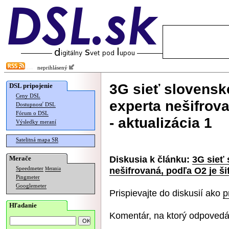
neprihlásený
3G sieť slovensk
DSL pripojenie
Ceny DSL
experta nešifrova
Dostupnosť DSL
Fórum o DSL
- aktualizácia 1
Výsledky meraní
Satelitná mapa SR
Diskusia k článku:
3G sieť
Merače
nešifrovaná, podľa O2 je ši
Speedmeter
Merania
Pingmeter
Googlemeter
Prispievajte do diskusií ako
p
Hľadanie
Komentár, na ktorý odpovedá