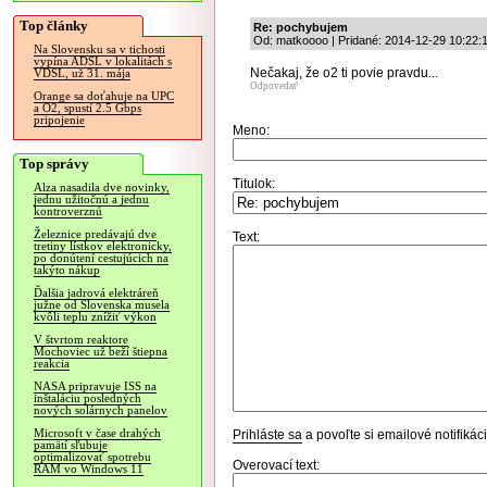
Top články
Re: pochybujem
Od: matkoooo | Pridané: 2014-12-29 10:22:
Na Slovensku sa v tichosti
vypína ADSL v lokalitách s
Nečakaj, že o2 ti povie pravdu...
VDSL, už 31. mája
Odpovedať
Orange sa doťahuje na UPC
a O2, spustí 2.5 Gbps
pripojenie
Meno:
Top správy
Titulok:
Alza nasadila dve novinky,
jednu užitočnú a jednu
kontroverznú
Železnice predávajú dve
Text:
tretiny lístkov elektronicky,
po donútení cestujúcich na
takýto nákup
Ďalšia jadrová elektráreň
južne od Slovenska musela
kvôli teplu znížiť výkon
V štvrtom reaktore
Mochoviec už beží štiepna
reakcia
NASA pripravuje ISS na
inštaláciu posledných
nových solárnych panelov
Microsoft v čase drahých
Prihláste sa
a povoľte si emailové notifiká
pamätí sľubuje
optimalizovať spotrebu
Overovací text:
RAM vo Windows 11