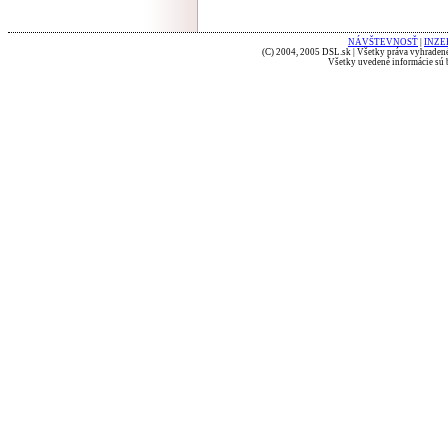
NÁVŠTEVNOSŤ
|
INZE
(C) 2004, 2005 DSL.sk | Všetky práva vyhradené
Všetky uvedené informácie sú b