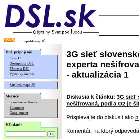
neprihlásený
3G sieť slovensk
DSL pripojenie
Ceny DSL
experta nešifrova
Dostupnosť DSL
Fórum o DSL
- aktualizácia 1
Výsledky meraní
Satelitná mapa SR
Diskusia k článku:
3G sieť
Merače
nešifrovaná, podľa O2 je ši
Speedmeter
Merania
Pingmeter
Googlemeter
Prispievajte do diskusií ako
p
Hľadanie
Komentár, na ktorý odpovedá