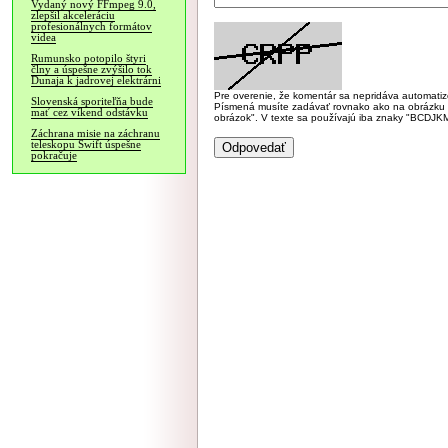
Vydaný nový FFmpeg 9.0,
zlepšil akceleráciu
profesionálnych formátov
videa
Rumunsko potopilo štyri
člny a úspešne zvýšilo tok
Dunaja k jadrovej elektrárni
Pre overenie, že komentár sa nepridáva automatizov
Slovenská sporiteľňa bude
Písmená musíte zadávať rovnako ako na obrázku veľk
mať cez víkend odstávku
obrázok". V texte sa používajú iba znaky "BC
Záchrana misie na záchranu
teleskopu Swift úspešne
pokračuje