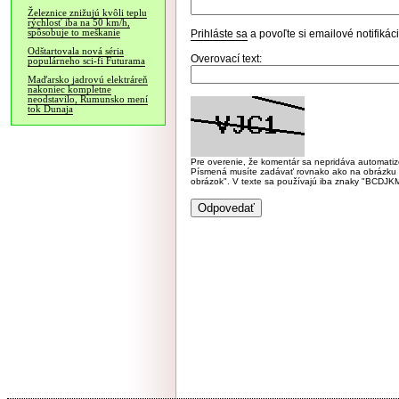
Železnice znižujú kvôli teplu
rýchlosť iba na 50 km/h,
spôsobuje to meškanie
Prihláste sa
a povoľte si emailové notifiká
Odštartovala nová séria
Overovací text:
populárneho sci-fi Futurama
Maďarsko jadrovú elektráreň
nakoniec kompletne
neodstavilo, Rumunsko mení
tok Dunaja
Pre overenie, že komentár sa nepridáva automatizov
Písmená musíte zadávať rovnako ako na obrázku veľk
obrázok". V texte sa používajú iba znaky "BC