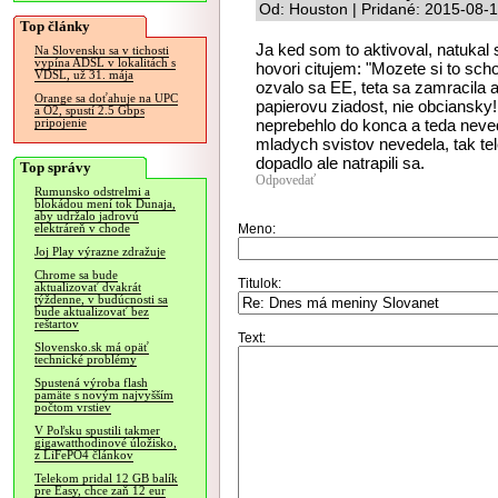
Od: Houston | Pridané: 2015-08-
Top články
Ja ked som to aktivoval, natukal
Na Slovensku sa v tichosti
vypína ADSL v lokalitách s
hovori citujem: "Mozete si to sch
VDSL, už 31. mája
ozvalo sa EE, teta sa zamracila 
Orange sa doťahuje na UPC
papierovu ziadost, nie obciansky!
a O2, spustí 2.5 Gbps
neprebehlo do konca a teda nevede
pripojenie
mladych svistov nevedela, tak te
dopadlo ale natrapili sa.
Top správy
Odpovedať
Rumunsko odstrelmi a
blokádou mení tok Dunaja,
aby udržalo jadrovú
Meno:
elektráreň v chode
Joj Play výrazne zdražuje
Chrome sa bude
Titulok:
aktualizovať dvakrát
týždenne, v budúcnosti sa
bude aktualizovať bez
reštartov
Text:
Slovensko.sk má opäť
technické problémy
Spustená výroba flash
pamäte s novým najvyšším
počtom vrstiev
V Poľsku spustili takmer
gigawatthodinové úložisko,
z LiFePO4 článkov
Telekom pridal 12 GB balík
pre Easy, chce zaň 12 eur