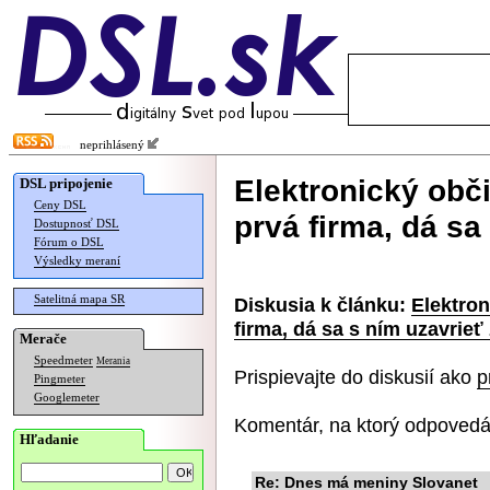
neprihlásený
Elektronický obč
DSL pripojenie
Ceny DSL
prvá firma, dá sa
Dostupnosť DSL
Fórum o DSL
Výsledky meraní
Satelitná mapa SR
Diskusia k článku:
Elektro
firma, dá sa s ním uzavrieť
Merače
Speedmeter
Merania
Prispievajte do diskusií ako
p
Pingmeter
Googlemeter
Komentár, na ktorý odpovedá
Hľadanie
Re: Dnes má meniny Slovanet