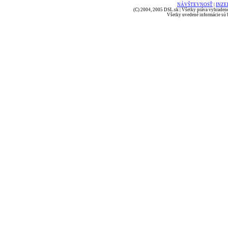
NÁVŠTEVNOSŤ
|
INZE
(C) 2004, 2005 DSL.sk | Všetky práva vyhradené
Všetky uvedené informácie sú b