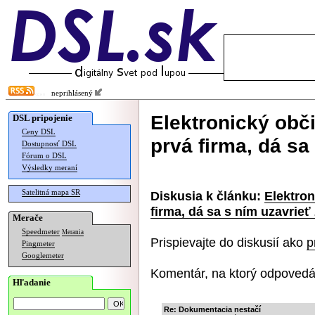
neprihlásený
Elektronický obč
DSL pripojenie
Ceny DSL
prvá firma, dá sa
Dostupnosť DSL
Fórum o DSL
Výsledky meraní
Satelitná mapa SR
Diskusia k článku:
Elektro
firma, dá sa s ním uzavrieť
Merače
Speedmeter
Merania
Prispievajte do diskusií ako
p
Pingmeter
Googlemeter
Komentár, na ktorý odpovedá
Hľadanie
Re: Dokumentacia nestačí