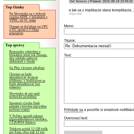
Od: feroxxx | Pridané: 2015-08-19 23:45:02
Top články
a tak sa z implikacie stava komplikacia...
Na Slovensku sa v tichosti
Odpovedať
vypína ADSL v lokalitách s
VDSL, už 31. mája
Meno:
Orange sa doťahuje na UPC
a O2, spustí 2.5 Gbps
pripojenie
Titulok:
Top správy
Rumunsko odstrelmi a
blokádou mení tok Dunaja,
Text:
aby udržalo jadrovú
elektráreň v chode
Joj Play výrazne zdražuje
Chrome sa bude
aktualizovať dvakrát
týždenne, v budúcnosti sa
bude aktualizovať bez
reštartov
Slovensko.sk má opäť
technické problémy
Spustená výroba flash
pamäte s novým najvyšším
Prihláste sa
a povoľte si emailové notifiká
počtom vrstiev
V Poľsku spustili takmer
Overovací text:
gigawatthodinové úložisko,
z LiFePO4 článkov
Telekom pridal 12 GB balík
pre Easy, chce zaň 12 eur