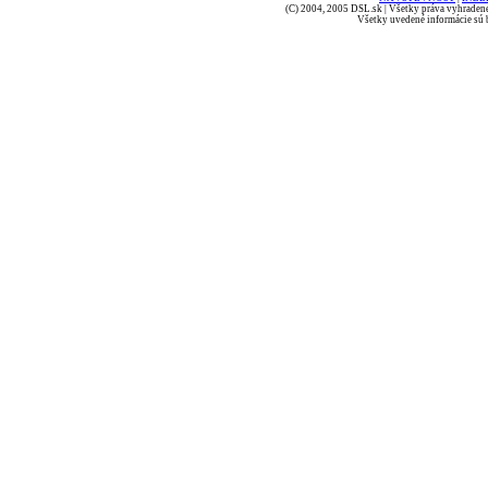
(C) 2004, 2005 DSL.sk | Všetky práva vyhradené
Všetky uvedené informácie sú b