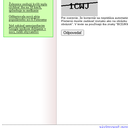
Železnice znižujú kvôli teplu
rýchlosť iba na 50 km/h,
spôsobuje to meškanie
Odštartovala nová séria
Pre overenie, že komentár sa nepridáva automatizov
populárneho sci-fi Futurama
Písmená musíte zadávať rovnako ako na obrázku veľk
obrázok". V texte sa používajú iba znaky "BC
Súd zakázal samojazdiacim
Google taxíkom dobíjanie v
noci, rušili obyvateľov
NÁVŠTEVNOSŤ
|
INZE