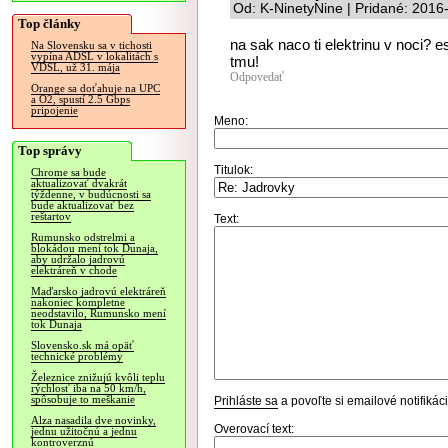
Od: K-NinetyNine | Pridané: 2016
Top články
na sak naco ti elektrinu v noci? e
Na Slovensku sa v tichosti
vypína ADSL v lokalitách s
tmu!
VDSL, už 31. mája
Odpovedať
Orange sa doťahuje na UPC
a O2, spustí 2.5 Gbps
pripojenie
Meno:
Top správy
Titulok:
Chrome sa bude
aktualizovať dvakrát
týždenne, v budúcnosti sa
bude aktualizovať bez
reštartov
Text:
Rumunsko odstrelmi a
blokádou mení tok Dunaja,
aby udržalo jadrovú
elektráreň v chode
Maďarsko jadrovú elektráreň
nakoniec kompletne
neodstavilo, Rumunsko mení
tok Dunaja
Slovensko.sk má opäť
technické problémy
Železnice znižujú kvôli teplu
rýchlosť iba na 50 km/h,
spôsobuje to meškanie
Prihláste sa
a povoľte si emailové notifiká
Alza nasadila dve novinky,
Overovací text:
jednu užitočnú a jednu
kontroverznú