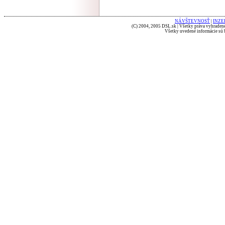
NÁVŠTEVNOSŤ
|
INZE
(C) 2004, 2005 DSL.sk | Všetky práva vyhradené
Všetky uvedené informácie sú b