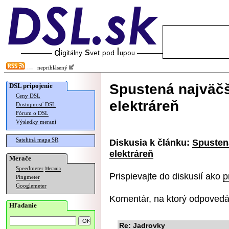
neprihlásený
Spustená najväčš
DSL pripojenie
Ceny DSL
elektráreň
Dostupnosť DSL
Fórum o DSL
Výsledky meraní
Satelitná mapa SR
Diskusia k článku:
Spusten
elektráreň
Merače
Speedmeter
Merania
Prispievajte do diskusií ako
p
Pingmeter
Googlemeter
Komentár, na ktorý odpovedá
Hľadanie
Re: Jadrovky