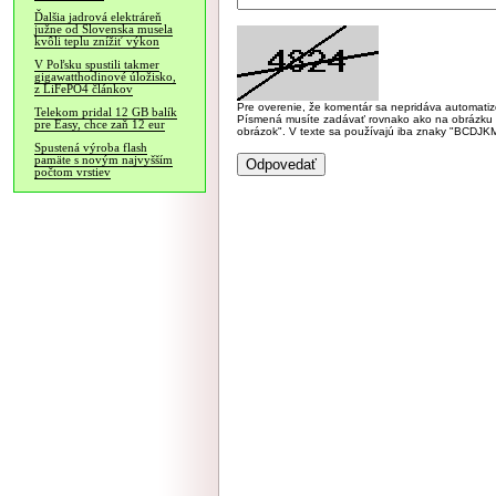
Ďalšia jadrová elektráreň
južne od Slovenska musela
kvôli teplu znížiť výkon
V Poľsku spustili takmer
gigawatthodinové úložisko,
z LiFePO4 článkov
Pre overenie, že komentár sa nepridáva automatizov
Telekom pridal 12 GB balík
Písmená musíte zadávať rovnako ako na obrázku veľk
pre Easy, chce zaň 12 eur
obrázok". V texte sa používajú iba znaky "BC
Spustená výroba flash
pamäte s novým najvyšším
počtom vrstiev