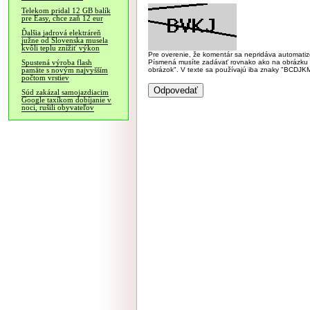
Telekom pridal 12 GB balík
pre Easy, chce zaň 12 eur
Ďalšia jadrová elektráreň
južne od Slovenska musela
kvôli teplu znížiť výkon
Pre overenie, že komentár sa nepridáva automatizov
Písmená musíte zadávať rovnako ako na obrázku veľk
Spustená výroba flash
obrázok". V texte sa používajú iba znaky "BC
pamäte s novým najvyšším
počtom vrstiev
Súd zakázal samojazdiacim
Google taxíkom dobíjanie v
noci, rušili obyvateľov