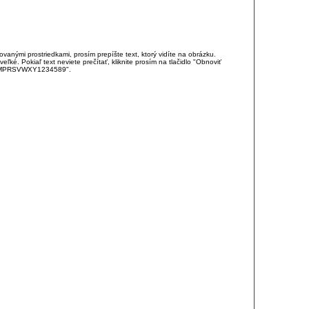
anými prostriedkami, prosím prepíšte text, ktorý vidíte na obrázku.
é. Pokiaľ text neviete prečítať, kliknite prosím na tlačidlo "Obnoviť
DJKMPRSVWXY1234589".