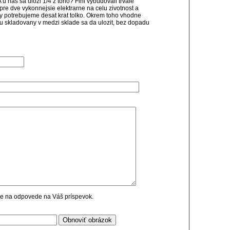
 A u nas sa ulozi 1/4 z toho? Fini vybudovali trvale
 pre dve vykonnejsie elektrarne na celu zivotnost a
my potrebujeme desat krat tolko. Okrem toho vhodne
u skladovany v medzi sklade sa da ulozit, bez dopadu
cie na odpovede na Váš príspevok.