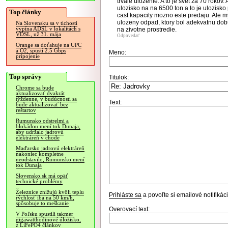
trvale ulozenie. A to je svet za 70 rokov.
ulozisko na na 6500 ton a to je ulozisko
Top články
cast kapacity mozno este predaju. Ale 
ulozeny odpad, ktory bol adekvatnu dob
Na Slovensku sa v tichosti
vypína ADSL v lokalitách s
na zivotne prostredie.
VDSL, už 31. mája
Odpovedať
Orange sa doťahuje na UPC
a O2, spustí 2.5 Gbps
Meno:
pripojenie
Top správy
Titulok:
Chrome sa bude
aktualizovať dvakrát
týždenne, v budúcnosti sa
Text:
bude aktualizovať bez
reštartov
Rumunsko odstrelmi a
blokádou mení tok Dunaja,
aby udržalo jadrovú
elektráreň v chode
Maďarsko jadrovú elektráreň
nakoniec kompletne
neodstavilo, Rumunsko mení
tok Dunaja
Slovensko.sk má opäť
technické problémy
Železnice znižujú kvôli teplu
Prihláste sa
a povoľte si emailové notifiká
rýchlosť iba na 50 km/h,
spôsobuje to meškanie
Overovací text:
V Poľsku spustili takmer
gigawatthodinové úložisko,
z LiFePO4 článkov