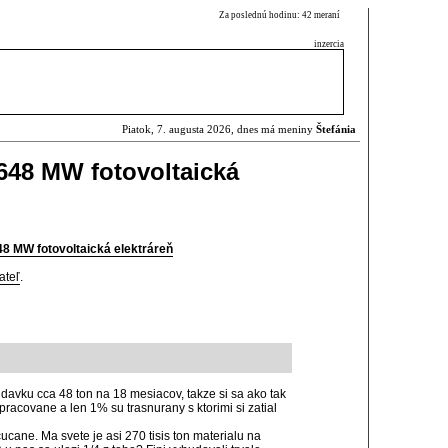
Za poslednú hodinu: 42 meraní
inzercia
Piatok, 7. augusta 2026, dnes má meniny
Štefánia
648 MW fotovoltaická
8 MW fotovoltaická elektráreň
ateľ
.
vku cca 48 ton na 18 mesiacov, takze si sa ako tak
repracovane a len 1% su trasnurany s ktorimi si zatial
ycucane. Ma svete je asi 270 tisis ton materialu na