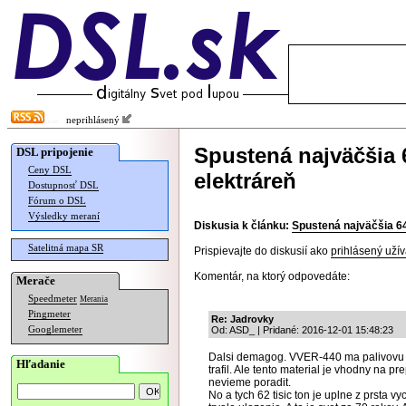
neprihlásený
Spustená najväčšia 
DSL pripojenie
Ceny DSL
elektráreň
Dostupnosť DSL
Fórum o DSL
Výsledky meraní
Diskusia k článku:
Spustená najväčšia 64
Satelitná mapa SR
Prispievajte do diskusií ako
prihlásený užív
Komentár, na ktorý odpovedáte:
Merače
Speedmeter
Merania
Pingmeter
Re: Jadrovky
Googlemeter
Od: ASD_ | Pridané: 2016-12-01 15:48:23
Dalsi demagog. VVER-440 ma palivovu da
Hľadanie
trafil. Ale tento material je vhodny na p
nevieme poradit.
No a tych 62 tisic ton je uplne z prsta v