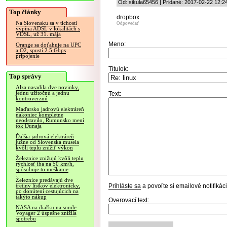
Od: sikula65456 | Pridané: 2017-02-22 12:2
Top články
dropbox
Na Slovensku sa v tichosti
Odpovedať
vypína ADSL v lokalitách s
VDSL, už 31. mája
Meno:
Orange sa doťahuje na UPC
a O2, spustí 2.5 Gbps
pripojenie
Titulok:
Top správy
Alza nasadila dve novinky,
jednu užitočnú a jednu
Text:
kontroverznú
Maďarsko jadrovú elektráreň
nakoniec kompletne
neodstavilo, Rumunsko mení
tok Dunaja
Ďalšia jadrová elektráreň
južne od Slovenska musela
kvôli teplu znížiť výkon
Železnice znižujú kvôli teplu
rýchlosť iba na 50 km/h,
spôsobuje to meškanie
Železnice predávajú dve
Prihláste sa
a povoľte si emailové notifiká
tretiny lístkov elektronicky,
po donútení cestujúcich na
takýto nákup
Overovací text:
NASA na diaľku na sonde
Voyager 2 úspešne znížila
spotrebu