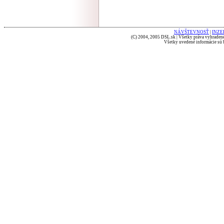
NÁVŠTEVNOSŤ
|
INZE
(C) 2004, 2005 DSL.sk | Všetky práva vyhradené
Všetky uvedené informácie sú b