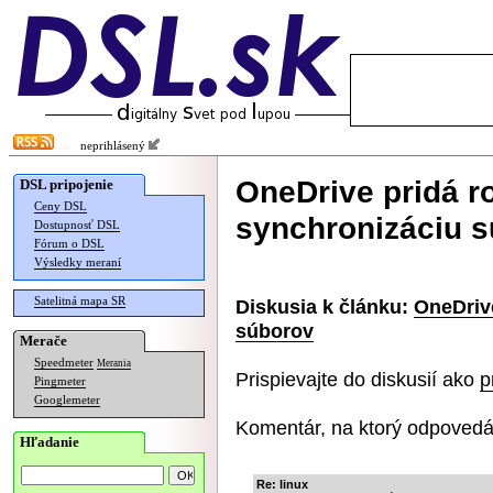
neprihlásený
OneDrive pridá ro
DSL pripojenie
Ceny DSL
synchronizáciu 
Dostupnosť DSL
Fórum o DSL
Výsledky meraní
Satelitná mapa SR
Diskusia k článku:
OneDrive
súborov
Merače
Speedmeter
Merania
Prispievajte do diskusií ako
p
Pingmeter
Googlemeter
Komentár, na ktorý odpovedá
Hľadanie
Re: linux