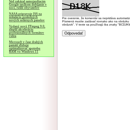
Súd zakázal samojazdiacim
Google taxíkom dobíjanie v
noci, rušili obyvateľov
NASA pripravuje ISS na
inštaláciu posledných
Pre overenie, že komentár sa nepridáva automatizov
nových solárnych panelov
Písmená musíte zadávať rovnako ako na obrázku veľk
obrázok". V texte sa používajú iba znaky "BC
Vydaný nový FFmpeg 9.0,
zlepšil akceleráciu
profesionálnych formátov
videa
Microsoft v čase drahých
pamätí sľubuje
optimalizovať spotrebu
RAM vo Windows 11