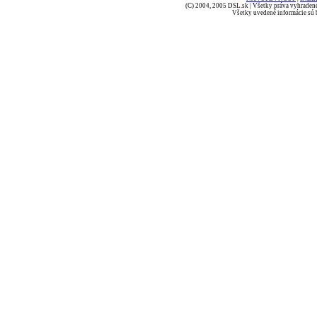
(C) 2004, 2005 DSL.sk | Všetky práva vyhradené
Všetky uvedené informácie sú b