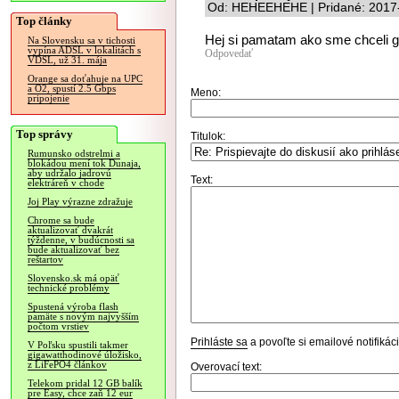
Od: HEHEEHEHE | Pridané: 2017-
Top články
Hej si pamatam ako sme chceli g
Na Slovensku sa v tichosti
vypína ADSL v lokalitách s
Odpovedať
VDSL, už 31. mája
Orange sa doťahuje na UPC
a O2, spustí 2.5 Gbps
Meno:
pripojenie
Top správy
Titulok:
Rumunsko odstrelmi a
blokádou mení tok Dunaja,
aby udržalo jadrovú
Text:
elektráreň v chode
Joj Play výrazne zdražuje
Chrome sa bude
aktualizovať dvakrát
týždenne, v budúcnosti sa
bude aktualizovať bez
reštartov
Slovensko.sk má opäť
technické problémy
Spustená výroba flash
pamäte s novým najvyšším
počtom vrstiev
Prihláste sa
a povoľte si emailové notifiká
V Poľsku spustili takmer
gigawatthodinové úložisko,
z LiFePO4 článkov
Overovací text:
Telekom pridal 12 GB balík
pre Easy, chce zaň 12 eur