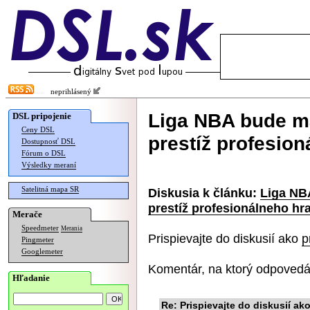
neprihlásený
Liga NBA bude mať
DSL pripojenie
Ceny DSL
prestíž profesion
Dostupnosť DSL
Fórum o DSL
Výsledky meraní
Satelitná mapa SR
Diskusia k článku:
Liga NBA
prestíž profesionálneho hr
Merače
Speedmeter
Merania
Prispievajte do diskusií ako
p
Pingmeter
Googlemeter
Komentár, na ktorý odpovedá
Hľadanie
Re: Prispievajte do diskusií ako