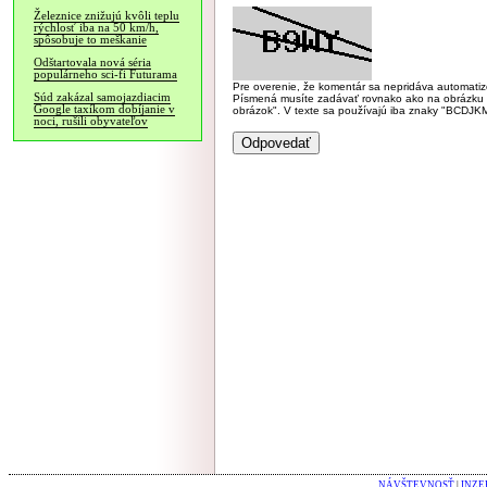
Železnice znižujú kvôli teplu
rýchlosť iba na 50 km/h,
spôsobuje to meškanie
Odštartovala nová séria
populárneho sci-fi Futurama
Pre overenie, že komentár sa nepridáva automatizov
Súd zakázal samojazdiacim
Písmená musíte zadávať rovnako ako na obrázku veľk
Google taxíkom dobíjanie v
obrázok". V texte sa používajú iba znaky "BC
noci, rušili obyvateľov
NÁVŠTEVNOSŤ
|
INZE