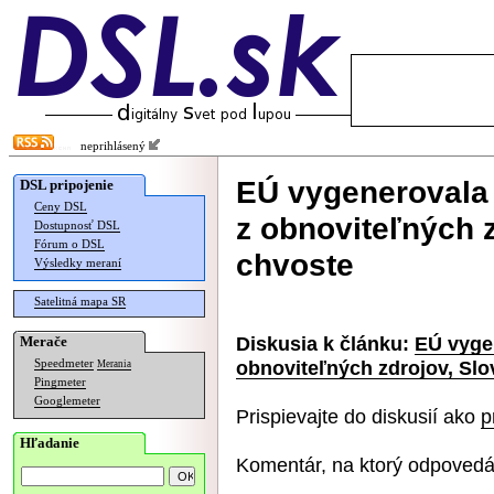
neprihlásený
EÚ vygenerovala 
DSL pripojenie
Ceny DSL
z obnoviteľných 
Dostupnosť DSL
Fórum o DSL
chvoste
Výsledky meraní
Satelitná mapa SR
Diskusia k článku:
EÚ vygen
Merače
obnoviteľných zdrojov, Sl
Speedmeter
Merania
Pingmeter
Googlemeter
Prispievajte do diskusií ako
p
Hľadanie
Komentár, na ktorý odpovedá