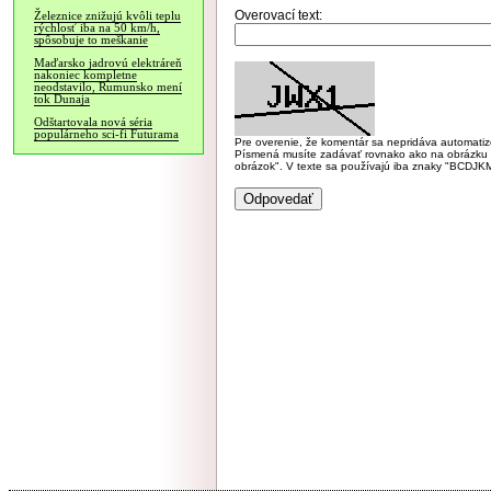
Overovací text:
Železnice znižujú kvôli teplu
rýchlosť iba na 50 km/h,
spôsobuje to meškanie
Maďarsko jadrovú elektráreň
nakoniec kompletne
neodstavilo, Rumunsko mení
tok Dunaja
Odštartovala nová séria
populárneho sci-fi Futurama
Pre overenie, že komentár sa nepridáva automatizov
Písmená musíte zadávať rovnako ako na obrázku veľk
obrázok". V texte sa používajú iba znaky "BC