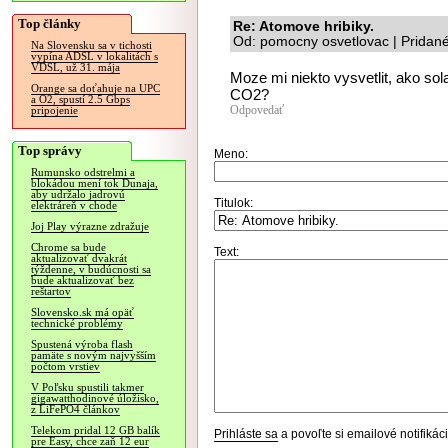
Top články
Re: Atomove hribiky.
Od: pomocny osvetlovac | Pridan
Na Slovensku sa v tichosti
vypína ADSL v lokalitách s
VDSL, už 31. mája
Moze mi niekto vysvetlit, ako sol
Orange sa doťahuje na UPC
CO2?
a O2, spustí 2.5 Gbps
Odpovedať
pripojenie
Top správy
Meno:
Rumunsko odstrelmi a
blokádou mení tok Dunaja,
aby udržalo jadrovú
Titulok:
elektráreň v chode
Joj Play výrazne zdražuje
Chrome sa bude
Text:
aktualizovať dvakrát
týždenne, v budúcnosti sa
bude aktualizovať bez
reštartov
Slovensko.sk má opäť
technické problémy
Spustená výroba flash
pamäte s novým najvyšším
počtom vrstiev
V Poľsku spustili takmer
gigawatthodinové úložisko,
z LiFePO4 článkov
Telekom pridal 12 GB balík
Prihláste sa
a povoľte si emailové notifiká
pre Easy, chce zaň 12 eur