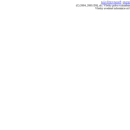
NÁVŠTEVNOSŤ
|
INZE
(C) 2004, 2005 DSL.sk | Všetky práva vyhradené
Všetky uvedené informácie sú b