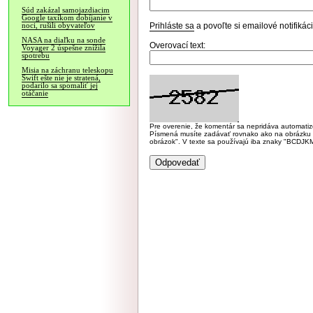
Súd zakázal samojazdiacim
Google taxíkom dobíjanie v
Prihláste sa
a povoľte si emailové notifiká
noci, rušili obyvateľov
NASA na diaľku na sonde
Overovací text:
Voyager 2 úspešne znížila
spotrebu
Misia na záchranu teleskopu
Swift ešte nie je stratená,
podarilo sa spomaliť jej
otáčanie
Pre overenie, že komentár sa nepridáva automatizov
Písmená musíte zadávať rovnako ako na obrázku veľk
obrázok". V texte sa používajú iba znaky "BC