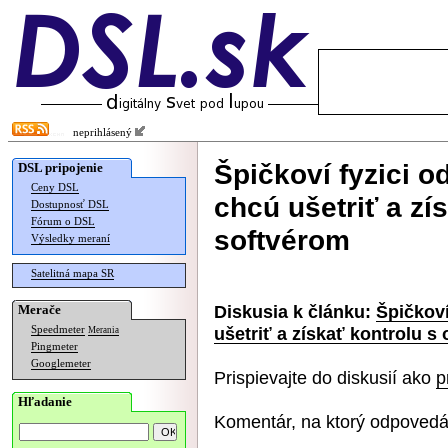
neprihlásený
Špičkoví fyzici o
DSL pripojenie
Ceny DSL
chcú ušetriť a zí
Dostupnosť DSL
Fórum o DSL
softvérom
Výsledky meraní
Satelitná mapa SR
Diskusia k článku:
Špičkoví
Merače
ušetriť a získať kontrolu s
Speedmeter
Merania
Pingmeter
Googlemeter
Prispievajte do diskusií ako
p
Hľadanie
Komentár, na ktorý odpovedá