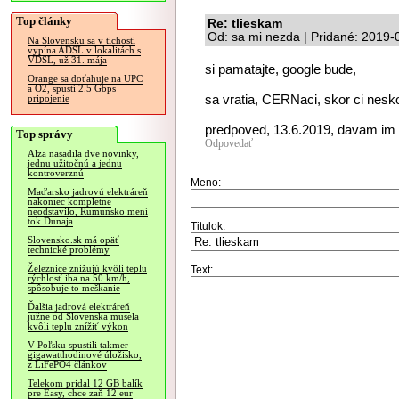
Top články
Re: tlieskam
Od: sa mi nezda | Pridané: 2019-
Na Slovensku sa v tichosti
vypína ADSL v lokalitách s
VDSL, už 31. mája
si pamatajte, google bude,
Orange sa doťahuje na UPC
a O2, spustí 2.5 Gbps
sa vratia, CERNaci, skor ci nesko
pripojenie
predpoved, 13.6.2019, davam im
Top správy
Odpovedať
Alza nasadila dve novinky,
jednu užitočnú a jednu
kontroverznú
Meno:
Maďarsko jadrovú elektráreň
nakoniec kompletne
neodstavilo, Rumunsko mení
tok Dunaja
Titulok:
Slovensko.sk má opäť
technické problémy
Železnice znižujú kvôli teplu
Text:
rýchlosť iba na 50 km/h,
spôsobuje to meškanie
Ďalšia jadrová elektráreň
južne od Slovenska musela
kvôli teplu znížiť výkon
V Poľsku spustili takmer
gigawatthodinové úložisko,
z LiFePO4 článkov
Telekom pridal 12 GB balík
pre Easy, chce zaň 12 eur