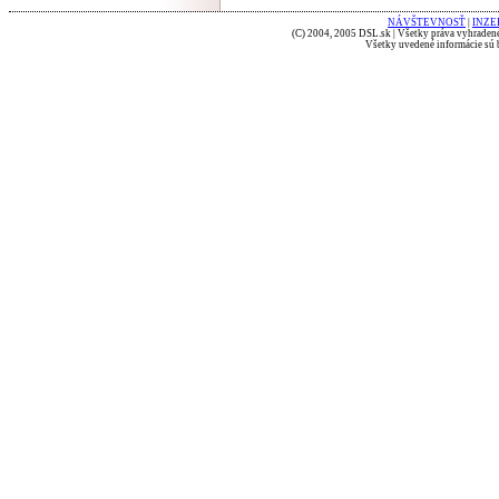
NÁVŠTEVNOSŤ
|
INZE
(C) 2004, 2005 DSL.sk | Všetky práva vyhradené
Všetky uvedené informácie sú b