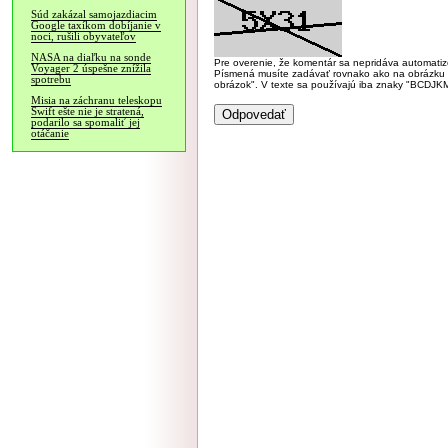
Súd zakázal samojazdiacim
Google taxíkom dobíjanie v
noci, rušili obyvateľov
NASA na diaľku na sonde
Pre overenie, že komentár sa nepridáva automatizov
Voyager 2 úspešne znížila
Písmená musíte zadávať rovnako ako na obrázku veľk
spotrebu
obrázok". V texte sa používajú iba znaky "BC
Misia na záchranu teleskopu
Swift ešte nie je stratená,
podarilo sa spomaliť jej
otáčanie