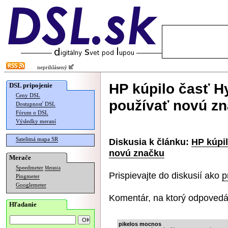
neprihlásený
HP kúpilo časť H
DSL pripojenie
Ceny DSL
používať novú z
Dostupnosť DSL
Fórum o DSL
Výsledky meraní
Satelitná mapa SR
Diskusia k článku:
HP kúpi
novú značku
Merače
Speedmeter
Merania
Prispievajte do diskusií ako
p
Pingmeter
Googlemeter
Komentár, na ktorý odpovedá
Hľadanie
pikelos mocnos