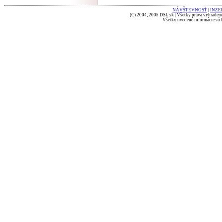
NÁVŠTEVNOSŤ
|
INZE
(C) 2004, 2005 DSL.sk | Všetky práva vyhradené
Všetky uvedené informácie sú b