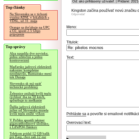
Od: ako prihlásený užívateľ. | Pridané: 202
Top články
Kingston začína používať novú značku d
Na Slovensku sa v tichosti
Odpovedať
vypína ADSL v lokalitách s
VDSL, už 31. mája
Meno:
Orange sa doťahuje na UPC
a O2, spustí 2.5 Gbps
pripojenie
Titulok:
Top správy
Alza nasadila dve novinky,
jednu užitočnú a jednu
Text:
kontroverznú
Maďarsko jadrovú elektráreň
nakoniec kompletne
neodstavilo, Rumunsko mení
tok Dunaja
Slovensko.sk má opäť
technické problémy
Železnice znižujú kvôli teplu
rýchlosť iba na 50 km/h,
spôsobuje to meškanie
Ďalšia jadrová elektráreň
južne od Slovenska musela
Prihláste sa
a povoľte si emailové notifiká
kvôli teplu znížiť výkon
V Poľsku spustili takmer
Overovací text:
gigawatthodinové úložisko,
z LiFePO4 článkov
Telekom pridal 12 GB balík
pre Easy, chce zaň 12 eur