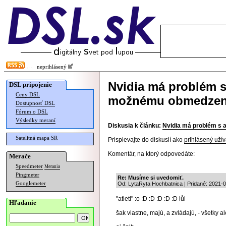
neprihlásený
Nvidia má problém s
DSL pripojenie
Ceny DSL
možnému obmedzeni
Dostupnosť DSL
Fórum o DSL
Výsledky meraní
Diskusia k článku:
Nvidia má problém s 
Satelitná mapa SR
Prispievajte do diskusií ako
prihlásený užív
Komentár, na ktorý odpovedáte:
Merače
Speedmeter
Merania
Pingmeter
Re: Musíme si uvedomiť.
Googlemeter
Od: LytaRyta Hochbatnica | Pridané: 2021-
"atleti" :o :D :D :D :D :D lůl
Hľadanie
šak vlastne, majú, a zvládajú, - všetky ale