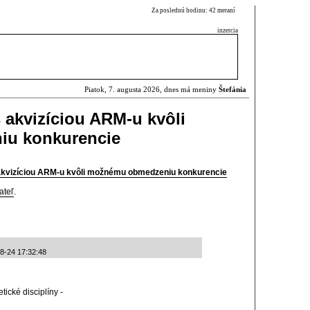
Za poslednú hodinu: 42 meraní
inzercia
Piatok, 7. augusta 2026, dnes má meniny
Štefánia
 akvizíciou ARM-u kvôli
u konkurencie
akvizíciou ARM-u kvôli možnému obmedzeniu konkurencie
ateľ
.
08-24 17:32:48
tické disciplíny -