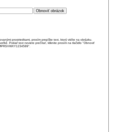
anými prostriedkami, prosím prepíšte text, ktorý vidíte na obrázku.
é. Pokiaľ text neviete prečítať, kliknite prosím na tlačidlo "Obnoviť
DJKMPRSVWXY1234589".