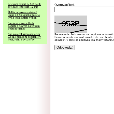
Telekom pridal 12 GB balík
Overovací text:
pre Easy, chce zaň 12 eur
Ďalšia jadrová elektráreň
južne od Slovenska musela
kvôli teplu znížiť výkon
Spustená výroba flash
pamäte s novým najvyšším
počtom vrstiev
Súd zakázal samojazdiacim
Pre overenie, že komentár sa nepridáva automatizov
Google taxíkom dobíjanie v
Písmená musíte zadávať rovnako ako na obrázku veľk
noci, rušili obyvateľov
obrázok". V texte sa používajú iba znaky "BC