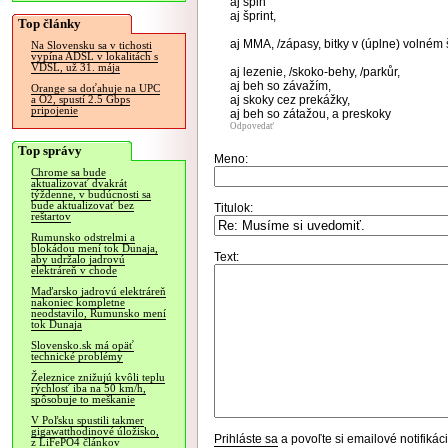
aj šplh
aj šprint,
Top články
aj MMA, /zápasy, bitky v (úplne) volném š
Na Slovensku sa v tichosti
vypína ADSL v lokalitách s
VDSL, už 31. mája
aj lezenie, /skoko-behy, /parkůr,
aj beh so závažím,
Orange sa doťahuje na UPC
aj skoky cez prekážky,
a O2, spustí 2.5 Gbps
pripojenie
aj beh so zátažou, a preskoky
Odpovedať
Top správy
Meno:
Chrome sa bude
aktualizovať dvakrát
týždenne, v budúcnosti sa
bude aktualizovať bez
Titulok:
reštartov
Rumunsko odstrelmi a
blokádou mení tok Dunaja,
Text:
aby udržalo jadrovú
elektráreň v chode
Maďarsko jadrovú elektráreň
nakoniec kompletne
neodstavilo, Rumunsko mení
tok Dunaja
Slovensko.sk má opäť
technické problémy
Železnice znižujú kvôli teplu
rýchlosť iba na 50 km/h,
spôsobuje to meškanie
V Poľsku spustili takmer
gigawatthodinové úložisko,
Prihláste sa
a povoľte si emailové notifiká
z LiFePO4 článkov