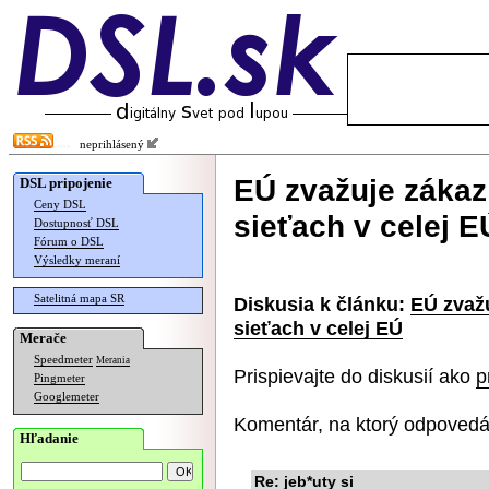
neprihlásený
EÚ zvažuje zákaz
DSL pripojenie
Ceny DSL
sieťach v celej E
Dostupnosť DSL
Fórum o DSL
Výsledky meraní
Satelitná mapa SR
Diskusia k článku:
EÚ zvažu
sieťach v celej EÚ
Merače
Speedmeter
Merania
Prispievajte do diskusií ako
p
Pingmeter
Googlemeter
Komentár, na ktorý odpovedá
Hľadanie
Re: jeb*uty si