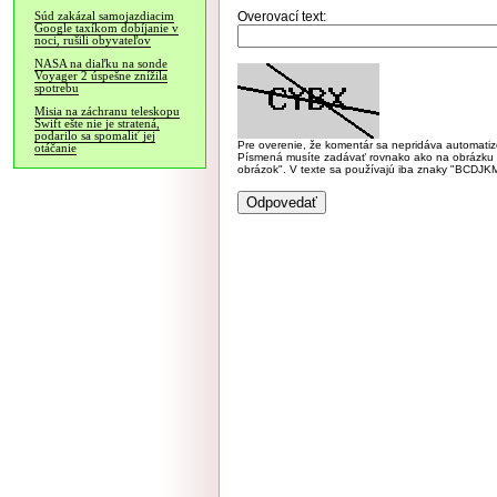
Overovací text:
Súd zakázal samojazdiacim
Google taxíkom dobíjanie v
noci, rušili obyvateľov
NASA na diaľku na sonde
Voyager 2 úspešne znížila
spotrebu
Misia na záchranu teleskopu
Swift ešte nie je stratená,
podarilo sa spomaliť jej
Pre overenie, že komentár sa nepridáva automatizov
otáčanie
Písmená musíte zadávať rovnako ako na obrázku veľk
obrázok". V texte sa používajú iba znaky "BC