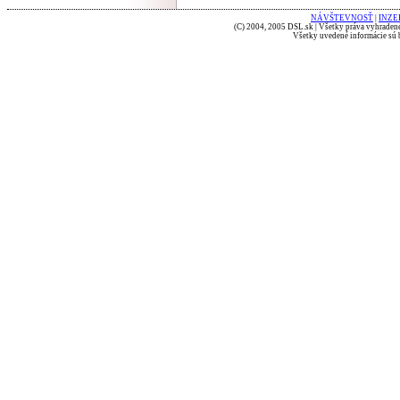
NÁVŠTEVNOSŤ
|
INZE
(C) 2004, 2005 DSL.sk | Všetky práva vyhradené
Všetky uvedené informácie sú b