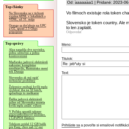
Od: aaaaaaa1 | Pridané: 2023-06
Top články
Vo filmoch existuje rola token cha
Na Slovensku sa v tichosti
vypína ADSL v lokalitách s
VDSL, už 31. mája
Slovensko je token country. Ale m
Orange sa doťahuje na UPC
to len zaplatit.
a O2, spustí 2.5 Gbps
Odpovedať
pripojenie
Top správy
Meno:
Alza nasadila dve novinky,
jednu užitočnú a jednu
kontroverznú
Titulok:
Maďarsko jadrovú elektráreň
nakoniec kompletne
neodstavilo, Rumunsko mení
tok Dunaja
Text:
Slovensko.sk má opäť
technické problémy
Železnice znižujú kvôli teplu
rýchlosť iba na 50 km/h,
spôsobuje to meškanie
Ďalšia jadrová elektráreň
južne od Slovenska musela
kvôli teplu znížiť výkon
V Poľsku spustili takmer
gigawatthodinové úložisko,
z LiFePO4 článkov
Telekom pridal 12 GB balík
Prihláste sa
a povoľte si emailové notifiká
pre Easy, chce zaň 12 eur