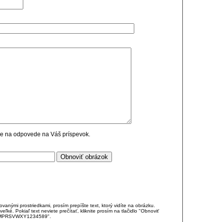
cie na odpovede na Váš príspevok.
anými prostriedkami, prosím prepíšte text, ktorý vidíte na obrázku.
é. Pokiaľ text neviete prečítať, kliknite prosím na tlačidlo "Obnoviť
DJKMPRSVWXY1234589".