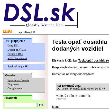
neprihlásený
Tesla opäť dosiahla
DSL pripojenie
Ceny DSL
dodaných vozidiel
Dostupnosť DSL
Fórum o DSL
Výsledky meraní
Diskusia k článku:
Tesla opäť dosiahla r
Satelitná mapa SR
Prispievajte do diskusií ako
prihlásený užív
Komentár, na ktorý odpovedáte:
Merače
Speedmeter
Merania
Pingmeter
Re: Elektrické autá
Googlemeter
Od: tin tin | Pridané: 2023-07-04 10:57:47
Vidím, že pán je "odborník".
Hľadanie
Odpovedať
Meno: