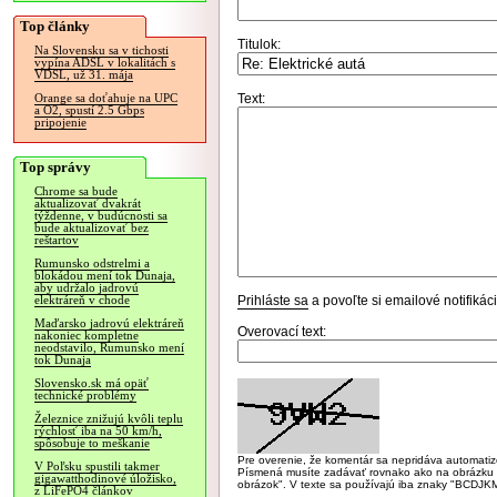
Top články
Titulok:
Na Slovensku sa v tichosti
vypína ADSL v lokalitách s
VDSL, už 31. mája
Text:
Orange sa doťahuje na UPC
a O2, spustí 2.5 Gbps
pripojenie
Top správy
Chrome sa bude
aktualizovať dvakrát
týždenne, v budúcnosti sa
bude aktualizovať bez
reštartov
Rumunsko odstrelmi a
blokádou mení tok Dunaja,
aby udržalo jadrovú
Prihláste sa
a povoľte si emailové notifiká
elektráreň v chode
Maďarsko jadrovú elektráreň
Overovací text:
nakoniec kompletne
neodstavilo, Rumunsko mení
tok Dunaja
Slovensko.sk má opäť
technické problémy
Železnice znižujú kvôli teplu
rýchlosť iba na 50 km/h,
spôsobuje to meškanie
Pre overenie, že komentár sa nepridáva automatizov
V Poľsku spustili takmer
Písmená musíte zadávať rovnako ako na obrázku veľk
gigawatthodinové úložisko,
obrázok". V texte sa používajú iba znaky "BC
z LiFePO4 článkov