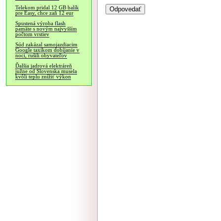
Telekom pridal 12 GB balík
pre Easy, chce zaň 12 eur
Spustená výroba flash
pamäte s novým najvyšším
počtom vrstiev
Súd zakázal samojazdiacim
Google taxíkom dobíjanie v
noci, rušili obyvateľov
Ďalšia jadrová elektráreň
južne od Slovenska musela
kvôli teplu znížiť výkon