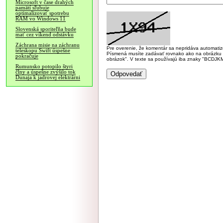
Microsoft v čase drahých
pamätí sľubuje
optimalizovať spotrebu
RAM vo Windows 11
Slovenská sporiteľňa bude
mať cez víkend odstávku
Záchrana misie na záchranu
Pre overenie, že komentár sa nepridáva automatizov
teleskopu Swift úspešne
Písmená musíte zadávať rovnako ako na obrázku veľk
pokračuje
obrázok". V texte sa používajú iba znaky "BC
Rumunsko potopilo štyri
člny a úspešne zvýšilo tok
Dunaja k jadrovej elektrárni