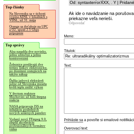
Od: syntaxterrorXXX, . Y | Pridan
Top články
Ak ide o navádzanie na porušov
Na Slovensku sa v tichosti
vypína ADSL v lokalitách s
priekazne veľa nerieši.
VDSL, už 31. mája
Odpovedať
Orange sa doťahuje na UPC
a O2, spustí 2.5 Gbps
pripojenie
Meno:
Top správy
Titulok:
Alza nasadila dve novinky,
jednu užitočnú a jednu
kontroverznú
Železnice predávajú dve
Text:
tretiny lístkov elektronicky,
po donútení cestujúcich na
takýto nákup
Ďalšia jadrová elektráreň
južne od Slovenska musela
kvôli teplu znížiť výkon
V štvrtom reaktore
Mochoviec už beží štiepna
reakcia
NASA pripravuje ISS na
inštaláciu posledných
nových solárnych panelov
Vydaný nový FFmpeg 9.0,
Prihláste sa
a povoľte si emailové notifiká
zlepšil akceleráciu
profesionálnych formátov
Overovací text:
videa