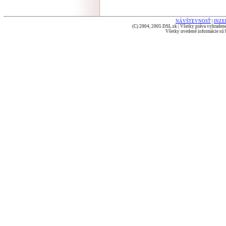
NÁVŠTEVNOSŤ
|
INZE
(C) 2004, 2005 DSL.sk | Všetky práva vyhradené
Všetky uvedené informácie sú b