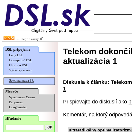
neprihlásený
Telekom dokončil
DSL pripojenie
Ceny DSL
aktualizácia 1
Dostupnosť DSL
Fórum o DSL
Výsledky meraní
Satelitná mapa SR
Diskusia k článku:
Telekom 
1
Merače
Speedmeter
Merania
Prispievajte do diskusií ako
p
Pingmeter
Googlemeter
Komentár, na ktorý odpovedá
Hľadanie
ultraradikálny optimalizatorizm