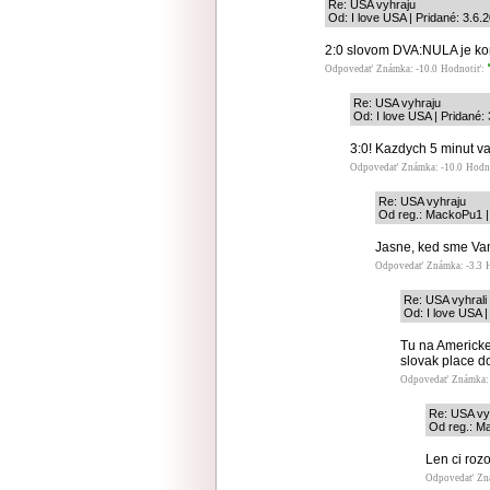
Re: USA vyhraju
Od: I love USA | Pridané: 3.6.
2:0 slovom DVA:NULA je k
Odpovedať
Známka: -10.0
Hodnotiť:
Re: USA vyhraju
Od: I love USA | Pridané:
3:0! Kazdych 5 minut 
Odpovedať
Známka: -10.0
Hodn
Re: USA vyhraju
Od reg.: MackoPu1 | 
Jasne, ked sme Vam
Odpovedať
Známka: -3.3
Re: USA vyhrali
Od: I love USA |
Tu na Americke
slovak place 
Odpovedať
Známka: 
Re: USA vyh
Od reg.: M
Len ci roz
Odpovedať
Zn