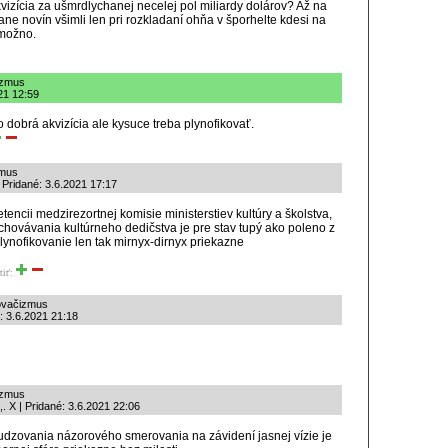
vizícia za ušmrdlychanej necelej pol miliardy dolárov? Až na
trane novín všimli len pri rozkladaní ohňa v šporhelte kdesi na
 možno.
izmus
21 12:59
to dobrá akvizícia ale kysuce treba plynofikovať.
zmus
 Pridané: 3.6.2021 17:17
encii medzirezortnej komisie ministerstiev kultúry a školstva,
chovávania kultúrneho dedičstva je pre stav tupý ako poleno z
ynofikovanie len tak mirnyx-dirnyx priekazne
tiť:
ňovačizmus
: 3.6.2021 21:18
izmus
. X | Pridané: 3.6.2021 22:06
dzovania názorového smerovania na závidení jasnej vízie je