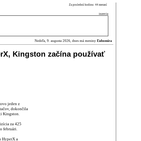
Za poslednú hodinu: 44 meraní
inzercia
Nedeľa, 9. augusta 2026, dnes má meniny
Ľubomíra
rX, Kingston začína používať
ovo jeden z
tačov, dokončila
ti Kingston.
izícia za 425
 februári.
u HyperX a