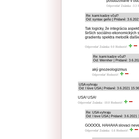
posudzované v odbo
Odpovedať
Známka: -3.3
Re: kami kadze včul?
Od: syntax geňo | Pridané: 3.6.202
Tak logicky, že integrácia aspek
širších sociálno-ekonomických s
gradientu spektra metodík ďalši
Odpovedať
Známka: 0.0
Hodnotiť:
Re: kami kadze včul?
Od: Wernher | Pridané: 3.6.20
aký gnozeologizmus
Odpovedať
Hodnotiť:
USA vyhraju
Od: I love USA | Pridané: 3.6.2021 15:3
USA! USA!
Odpovedať
Známka: -10.0
Hodnotiť:
Re: USA vyhraju
Od: I love USA | Pridané: 3.6.2021 
GOOOOL HAHAHA slovaci neved
Odpovedať
Známka: -5.6
Hodnotiť: