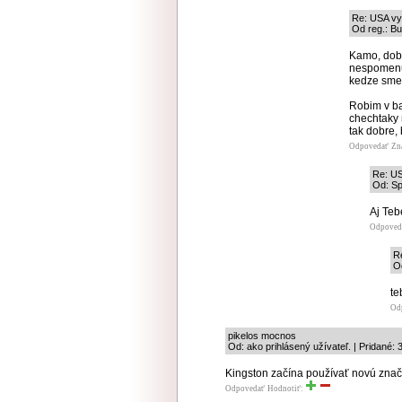
Re: USA vyh
Od reg.: Bu
Kamo, dobr
nespomenul,
kedze sme 
Robim v ba
chechtaky 
tak dobre, 
Odpovedať
Zn
Re: US
Od: Sp
Aj Teb
Odpoved
R
Od
te
Od
pikelos mocnos
Od: ako prihlásený užívateľ. | Pridané: 
Kingston začína používať novú znač
Odpovedať
Hodnotiť: