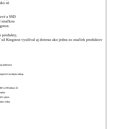
ako sú
ové a SSD
d značkou
gston.
o produkty,
ž Kingston využíval aj doteraz ako jednu zo značiek produktov
ej elektrárni
stujúcich na takýto nákup
 RAM vo Windows 11
anelov
ížiť výkon
átov videa