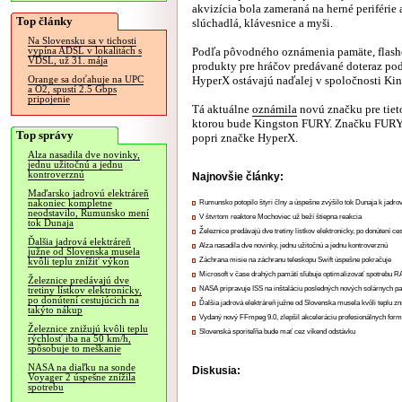
akvizícia bola zameraná na herné periférie 
Top články
slúchadlá, klávesnice a myši.
Na Slovensku sa v tichosti
Podľa pôvodného oznámenia pamäte, flash
vypína ADSL v lokalitách s
VDSL, už 31. mája
produkty pre hráčov predávané doteraz po
HyperX ostávajú naďalej v spoločnosti Kin
Orange sa doťahuje na UPC
a O2, spustí 2.5 Gbps
pripojenie
Tá aktuálne
oznámila
novú značku pre tiet
ktorou bude Kingston FURY. Značku FURY u
Top správy
popri značke HyperX.
Alza nasadila dve novinky,
jednu užitočnú a jednu
kontroverznú
Najnovšie články:
Maďarsko jadrovú elektráreň
nakoniec kompletne
Rumunsko potopilo štyri člny a úspešne zvýšilo tok Dunaja k jadrov
neodstavilo, Rumunsko mení
V štvrtom reaktore Mochoviec už beží štiepna reakcia
tok Dunaja
Železnice predávajú dve tretiny lístkov elektronicky, po donútení ce
Ďalšia jadrová elektráreň
Alza nasadila dve novinky, jednu užitočnú a jednu kontroverznú
južne od Slovenska musela
Záchrana misie na záchranu teleskopu Swift úspešne pokračuje
kvôli teplu znížiť výkon
Microsoft v čase drahých pamätí sľubuje optimalizovať spotrebu
Železnice predávajú dve
NASA pripravuje ISS na inštaláciu posledných nových solárnych p
tretiny lístkov elektronicky,
po donútení cestujúcich na
Ďalšia jadrová elektráreň južne od Slovenska musela kvôli teplu zn
takýto nákup
Vydaný nový FFmpeg 9.0, zlepšil akceleráciu profesionálnych form
Železnice znižujú kvôli teplu
Slovenská sporiteľňa bude mať cez víkend odstávku
rýchlosť iba na 50 km/h,
spôsobuje to meškanie
NASA na diaľku na sonde
Diskusia:
Voyager 2 úspešne znížila
spotrebu