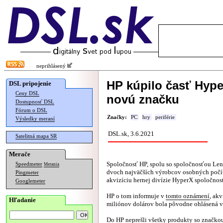
neprihlásený
HP kúpilo časť Hype
DSL pripojenie
Ceny DSL
novú značku
Dostupnosť DSL
Fórum o DSL
Značky:
PC
hry
periférie
Výsledky meraní
DSL.sk, 3.6.2021
Satelitná mapa SR
Merače
Spoločnosť HP, spolu so spoločnosťou Len
Speedmeter
Merania
dvoch najväčších výrobcov osobných počí
Pingmeter
akvizíciu hernej divízie HyperX spoločnos
Googlemeter
HP o tom informuje v
tomto oznámení
, akv
Hľadanie
miliónov dolárov bola pôvodne ohlásená vo
Do HP neprešli všetky produkty so značko