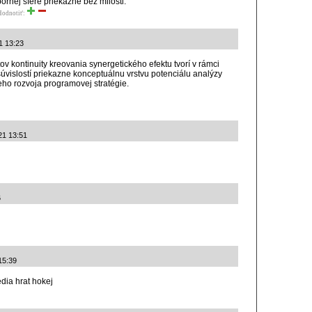
rnej sfére priekazne bez milosti.
Hodnotiť:
1 13:23
tov kontinuity kreovania synergetického efektu tvorí v rámci
úvislostí priekazne konceptuálnu vrstvu potenciálu analýzy
eho rozvoja programovej stratégie.
21 13:51
6
15:39
ia hrat hokej