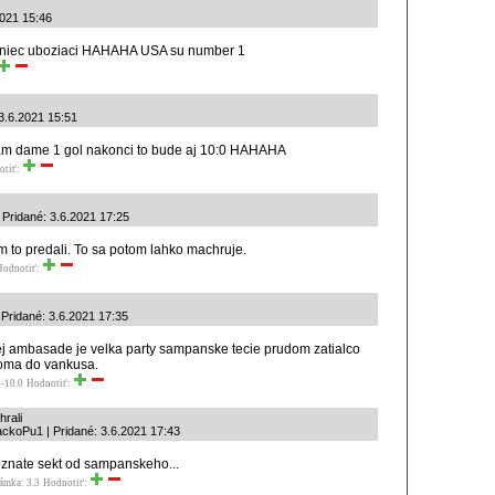
2021 15:46
oniec uboziaci HAHAHA USA su number 1
 3.6.2021 15:51
vam dame 1 gol nakonci to bude aj 10:0 HAHAHA
otiť:
Pridané: 3.6.2021 17:25
 to predali. To sa potom lahko machruje.
Hodnotiť:
 Pridané: 3.6.2021 17:35
j ambasade je velka party sampanske tecie prudom zatialco
doma do vankusa.
-10.0
Hodnotiť:
rali
ackoPu1 | Pridané: 3.6.2021 17:43
oznate sekt od sampanskeho...
ámka: 3.3
Hodnotiť: