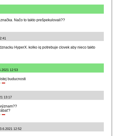
 značka. Načo to takto prešpekulovali??
2:41
odznacku HyperX. kolko iq potrebuje clovek aby nieco takto
.6.2021 12:53
stej buducnosti
21 13:17
á význam??
rábať?
 3.6.2021 12:52