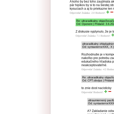
A koho by bez toho zaujímala ak
pár hipíkov by si to na šiestej s
kysuciach a aj to priekazne len
Odpovedať
Známka: -2.0
Hodnotiť:
Re: ultraradikalny objasňovač
Od: Oponent | Pridané: 3.6.20
Z diskusie vyplynulo, že je 
Odpovedať
Známka: 7.1
Hodnotiť:
ultraradikalny ohladuplni
Od: syntaxterrorXXX,. X |
Rozhodnutie je v kompet
nakoľko pre potrebu za
edukačného hľadiska pl
neakceptovateľné.
Odpovedať
Známka: -4.3
Hodno
Re: ultraradikalny objas
Od: CPT.obvijus | Pridané
to znie dost nacisticky
Odpovedať
Hodnotiť:
ultraumiernený pacif
Od: syntaxterrorXXX,
A? Zakladanie odsu