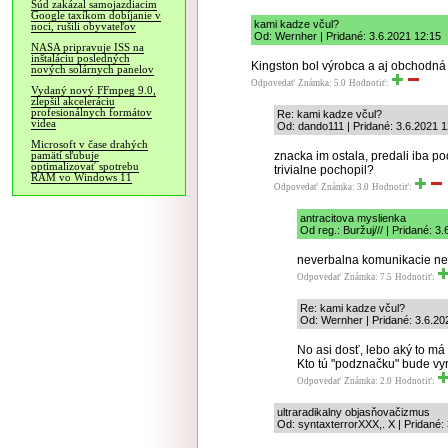
Súd zakázal samojazdiacim
Google taxíkom dobíjanie v
kami kadze včul?
noci, rušili obyvateľov
Od: Wernher | Pridané: 3.6.2021 12:15
NASA pripravuje ISS na
inštaláciu posledných
Kingston bol výrobca a aj obchodná
nových solárnych panelov
Odpovedať
Známka: 5.0
Hodnotiť:
Vydaný nový FFmpeg 9.0,
zlepšil akceleráciu
profesionálnych formátov
Re: kami kadze včul?
videa
Od: dando111 | Pridané: 3.6.2021 1
Microsoft v čase drahých
znacka im ostala, predali iba p
pamätí sľubuje
optimalizovať spotrebu
trivialne pochopil?
RAM vo Windows 11
Odpovedať
Známka: 3.0
Hodnotiť:
antracitova myslienka
Od reg.: Buržuj/// | Pridané: 3
neverbalna komunikacie nei
Odpovedať
Známka: 7.5
Hodnotiť:
Re: kami kadze včul?
Od: Wernher | Pridané: 3.6.20
No asi dosť, lebo aký to m
Kto tú "podznačku" bude vy
Odpovedať
Známka: 2.0
Hodnotiť:
ultraradikalny objasňovačizmus
Od: syntaxterrorXXX,. X | Pridané: