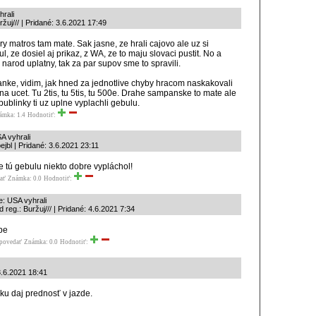
rali
ržuj/// | Pridané: 3.6.2021 17:49
y matros tam mate. Sak jasne, ze hrali cajovo ale uz si
 ze dosiel aj prikaz, z WA, ze to maju slovaci pustit. No a
narod uplatny, tak za par supov sme to spravili.
nke, vidim, jak hned za jednotlive chyby hracom naskakovali
na ucet. Tu 2tis, tu 5tis, tu 500e. Drahe sampanske to mate ale
bublinky ti uz uplne vyplachli gebulu.
ámka: 1.4
Hodnotiť:
A vyhrali
ejbl | Pridané: 3.6.2021 23:11
e tú gebulu niekto dobre vypláchol!
ať
Známka: 0.0
Hodnotiť:
e: USA vyhrali
 reg.: Buržuj/// | Pridané: 4.6.2021 7:34
be
povedať
Známka: 0.0
Hodnotiť:
3.6.2021 18:41
ku daj prednosť v jazde.